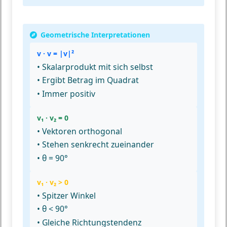
Geometrische Interpretationen
v · v = |v|²
• Skalarprodukt mit sich selbst
• Ergibt Betrag im Quadrat
• Immer positiv
v₁ · v₂ = 0
• Vektoren orthogonal
• Stehen senkrecht zueinander
• θ = 90°
v₁ · v₂ > 0
• Spitzer Winkel
• θ < 90°
• Gleiche Richtungstendenz