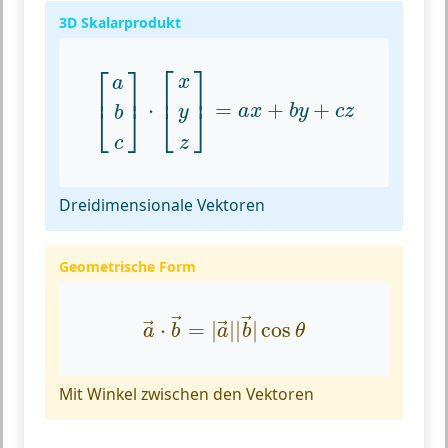
3D Skalarprodukt
[
a
b
c
]
⋅
[
x
y
z
]
=
a
x
+
b
y
+
c
z
⎡
⎤
⎡
⎤
x
a
⎢
⎥
⎢
⎥
⋅
=
+
+
⎣
⎦
⎣
⎦
a
x
b
y
c
z
y
b
c
z
Dreidimensionale Vektoren
Geometrische Form
a
→
⋅
b
→
=
|
a
→
|
|
b
→
|
cos
θ
→
→
⋅
=
|
|
|
|
cos
→
→
a
b
a
b
θ
Mit Winkel zwischen den Vektoren