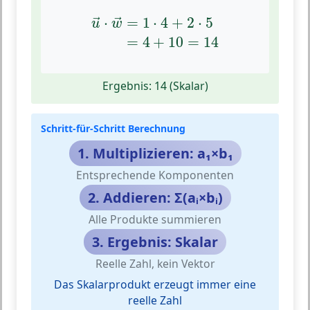
u
→
⋅
w
→
=
1
⋅
4
+
2
⋅
5
=
4
+
10
=
14
⋅
=
1
⋅
4
+
2
⋅
5
→
→
u
w
=
4
+
10
=
14
Ergebnis: 14 (Skalar)
Schritt-für-Schritt Berechnung
1. Multiplizieren: a₁×b₁
Entsprechende Komponenten
2. Addieren: Σ(aᵢ×bᵢ)
Alle Produkte summieren
3. Ergebnis: Skalar
Reelle Zahl, kein Vektor
Das Skalarprodukt erzeugt immer eine
reelle Zahl