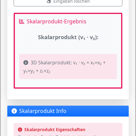
Eingaben löschen
Skalarprodukt-Ergebnis
Skalarprodukt (v₁ · v₂):
3D Skalarprodukt: v₁ · v₂ = x₁×x₂ +
y₁×y₂ + z₁×z₂
Skalarprodukt Info
Skalarprodukt Eigenschaften