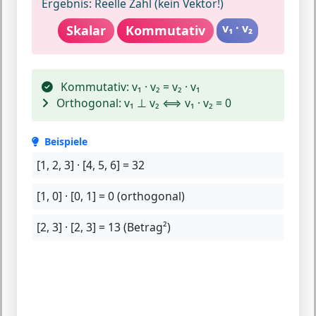
Ergebnis:
Reelle Zahl (kein Vektor!)
v₁ · v₂
Skalar
Kommutativ
Kommutativ:
v₁ · v₂ = v₂ · v₁
Orthogonal:
v₁ ⊥ v₂ ⟺ v₁ · v₂ = 0
Beispiele
[1, 2, 3] · [4, 5, 6] =
32
[1, 0] · [0, 1] =
0 (orthogonal)
[2, 3] · [2, 3] =
13 (Betrag²)