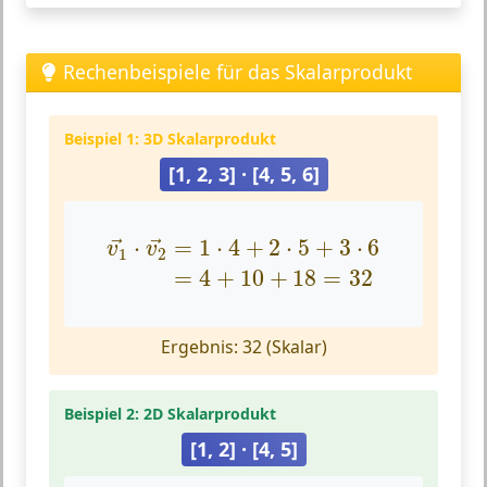
Rechenbeispiele für das Skalarprodukt
Beispiel 1: 3D Skalarprodukt
[1, 2, 3] · [4, 5, 6]
v
1
→
⋅
v
2
→
=
1
⋅
4
+
2
⋅
5
+
3
⋅
6
=
4
+
10
+
18
=
3
⋅
=
1
⋅
4
+
2
⋅
5
+
3
⋅
6
→
→
v
v
1
2
=
4
+
10
+
18
=
32
Ergebnis: 32 (Skalar)
Beispiel 2: 2D Skalarprodukt
[1, 2] · [4, 5]