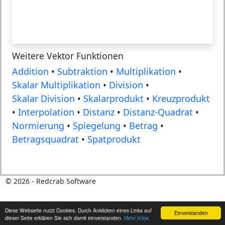
Weitere Vektor Funktionen
Addition
•
Subtraktion
•
Multiplikation
•
Skalar Multiplikation
•
Division
•
Skalar Division
•
Skalarprodukt
•
Kreuzprodukt
•
Interpolation
•
Distanz
•
Distanz-Quadrat
•
Normierung
•
Spiegelung
•
Betrag
•
Betragsquadrat
•
Spatprodukt
©
2026
- Redcrab Software
Diese Webseite nutzt Cookies. Durch Anklicken eines Links auf
Einverstanden
dieser Seite erklären Sie sich damit einverstanden.
Mehr Infos