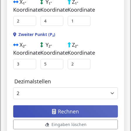
X₁-
Y₁-
Z₁-
Koordinate
Koordinate
Koordinate
Zweiter Punkt (P₂)
X₂-
Y₂-
Z₂-
Koordinate
Koordinate
Koordinate
Dezimalstellen
Rechnen
Eingaben löschen