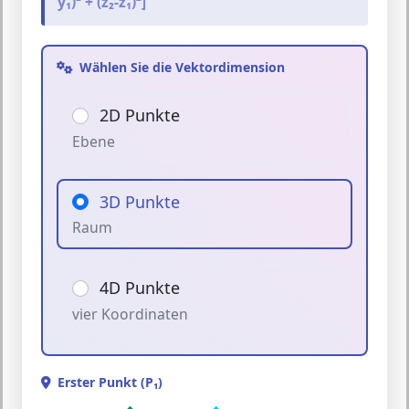
y₁)² + (z₂-z₁)²]
Wählen Sie die Vektordimension
2D Punkte
Ebene
3D Punkte
Raum
4D Punkte
vier Koordinaten
Erster Punkt (P₁)