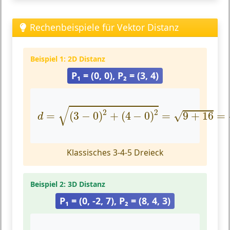
Rechenbeispiele für Vektor Distanz
Beispiel 1: 2D Distanz
P₁ = (0, 0), P₂ = (3, 4)
d
=
(
3
−
0
)
2
+
(
4
−
0
)
2
=
9
+
16
=
25
=
5
√
2
2
=
(
3
−
0
)
+
(
4
−
0
)
=
9
+
16
=
√
d
Klassisches 3-4-5 Dreieck
Beispiel 2: 3D Distanz
P₁ = (0, -2, 7), P₂ = (8, 4, 3)