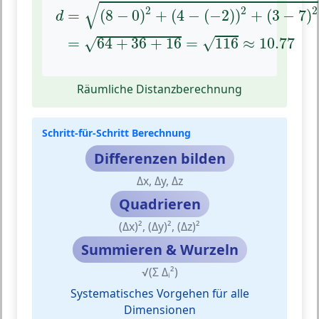
d
=
(
8
−
0
)
2
+
(
4
−
(
−
2
)
)
2
+
(
3
−
7
)
2
=
64
+
36
+
1
√
2
2
2
=
(
8
−
0
)
+
(
4
−
(
−
2
)
)
+
(
3
−
7
)
d
√
=
64
+
36
+
16
=
116
≈
10.77
√
Räumliche Distanzberechnung
Schritt-für-Schritt Berechnung
Differenzen bilden
Δx, Δy, Δz
Quadrieren
(Δx)², (Δy)², (Δz)²
Summieren & Wurzeln
√(Σ Δᵢ²)
Systematisches Vorgehen für alle
Dimensionen