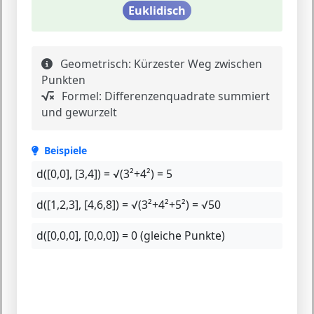
Euklidisch
Geometrisch:
Kürzester Weg zwischen
Punkten
Formel:
Differenzenquadrate summiert
und gewurzelt
Beispiele
d([0,0], [3,4]) =
√(3²+4²) = 5
d([1,2,3], [4,6,8]) =
√(3²+4²+5²) = √50
d([0,0,0], [0,0,0]) =
0 (gleiche Punkte)