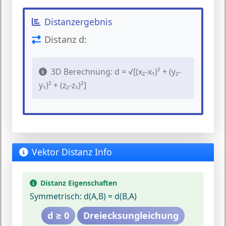
Distanzergebnis
Distanz d:
3D Berechnung: d = √[(x₂-x₁)² + (y₂-
y₁)² + (z₂-z₁)²]
Vektor Distanz Info
Distanz Eigenschaften
Symmetrisch:
d(A,B) = d(B,A)
d ≥ 0
Dreiecksungleichung