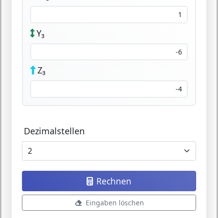
Y₃
Z₃
Dezimalstellen
Rechnen
Eingaben löschen