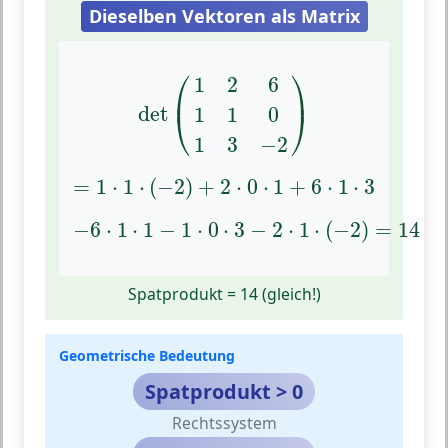
Dieselben Vektoren als Matrix
det
(
1
2
6
1
1
0
1
3
−
2
)
⎛
⎞
1
2
6
⎜
⎟
det
1
1
0
⎝
⎠
1
3
−
2
=
1
⋅
1
⋅
(
−
2
)
+
2
⋅
0
⋅
1
+
6
⋅
1
⋅
3
=
1
⋅
1
⋅
(
−
2
)
+
2
⋅
0
⋅
1
+
6
⋅
1
⋅
3
−
6
⋅
1
⋅
1
−
1
⋅
0
⋅
3
−
2
⋅
1
⋅
(
−
2
)
=
14
−
6
⋅
1
⋅
1
−
1
⋅
0
⋅
3
−
2
⋅
1
⋅
(
−
2
)
=
14
Spatprodukt = 14 (gleich!)
Geometrische Bedeutung
Spatprodukt > 0
Rechtssystem