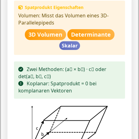
Spatprodukt Eigenschaften
Volumen:
Misst das Volumen eines 3D-
Parallelepipeds
3D Volumen
Determinante
Skalar
Zwei Methoden:
(a⃗ × b⃗) · c⃗ oder
det(a⃗, b⃗, c⃗)
Koplanar:
Spatprodukt = 0 bei
komplanaren Vektoren