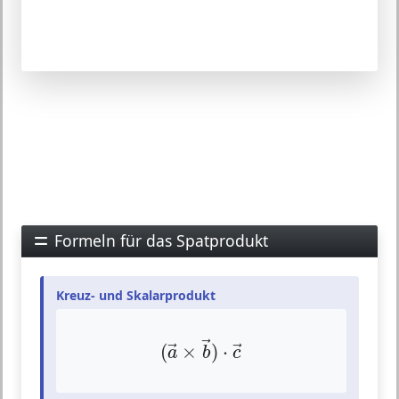
Formeln für das Spatprodukt
Kreuz- und Skalarprodukt
(
a
→
×
b
→
)
⋅
c
→
→
(
×
)
⋅
→
→
a
b
c