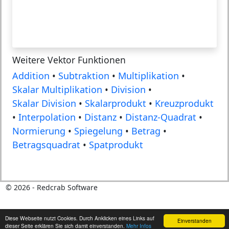
Weitere Vektor Funktionen
Addition
•
Subtraktion
•
Multiplikation
•
Skalar Multiplikation
•
Division
•
Skalar Division
•
Skalarprodukt
•
Kreuzprodukt
•
Interpolation
•
Distanz
•
Distanz-Quadrat
•
Normierung
•
Spiegelung
•
Betrag
•
Betragsquadrat
•
Spatprodukt
©
2026
- Redcrab Software
Diese Webseite nutzt Cookies. Durch Anklicken eines Links auf
Einverstanden
dieser Seite erklären Sie sich damit einverstanden.
Mehr Infos