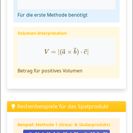
Für die erste Methode benötigt
Volumen-Interpretation
V
=
|
(
a
→
×
b
→
)
⋅
c
→
|
→
=
|
(
×
)
⋅
|
→
→
V
a
b
c
Betrag für positives Volumen
Rechenbeispiele für das Spatprodukt
Beispiel: Methode 1 (Kreuz- & Skalarprodukt)