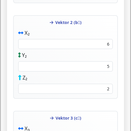
Vektor 2 (b⃗)
X₂
Y₂
Z₂
Vektor 3 (c⃗)
X₃