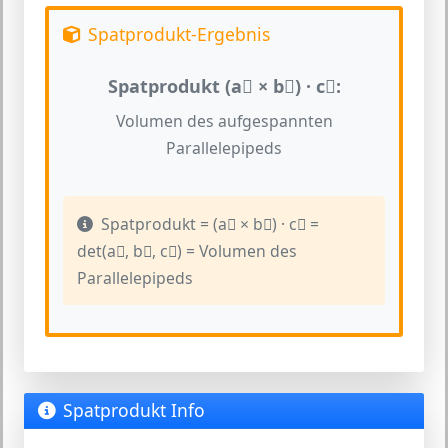
Spatprodukt-Ergebnis
Spatprodukt (a⃗ × b⃗) · c⃗:
Volumen des aufgespannten
Parallelepipeds
Spatprodukt = (a⃗ × b⃗) · c⃗ =
det(a⃗, b⃗, c⃗) = Volumen des
Parallelepipeds
Spatprodukt Info