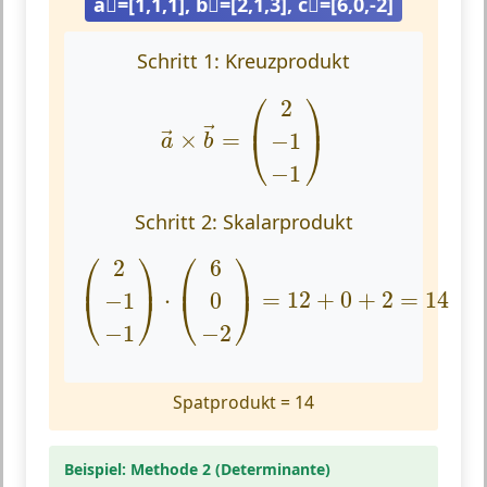
a⃗=[1,1,1], b⃗=[2,1,3], c⃗=[6,0,-2]
Schritt 1: Kreuzprodukt
a
→
×
b
→
=
(
2
−
1
−
1
)
⎛
⎞
2
⎜
⎟
→
×
=
−
1
→
⎝
⎠
a
b
−
1
Schritt 2: Skalarprodukt
(
2
−
1
−
1
)
⋅
(
6
0
−
2
)
=
12
+
0
+
2
=
14
⎛
⎞
⎛
⎞
2
6
⎜
⎟
⎜
⎟
⋅
=
12
+
0
+
2
=
14
−
1
0
⎝
⎠
⎝
⎠
−
1
−
2
Spatprodukt = 14
Beispiel: Methode 2 (Determinante)