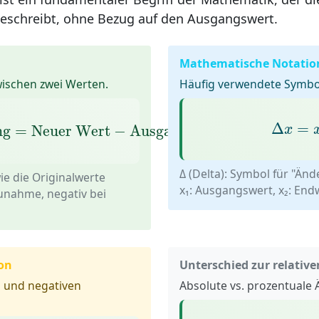
eschreibt, ohne Bezug auf den Ausgangswert.
Mathematische Notatio
wischen zwei Werten.
Häufig verwendete Symbo
ung
=
Neuer Wert
−
Ausgangswert
Δ
x
=
x
Δ
=
ng
=
Neuer Wert
−
Ausgangswert
x
Δ (Delta):
Symbol für "Änd
ie die Originalwerte
x₁:
Ausgangswert,
x₂:
Endw
Zunahme, negativ bei
on
Unterschied zur relativ
 und negativen
Absolute vs. prozentuale