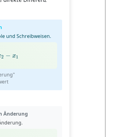
n
le und Schreibweisen.
2
−
x
1
−
x
x
2
1
erung"
ert
en Änderung
 Änderung.