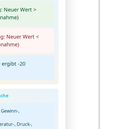
:
Neuer Wert >
unahme)
g:
Neuer Wert <
bnahme)
ergibt -20
che
 Gewinn-,
atur-, Druck-,