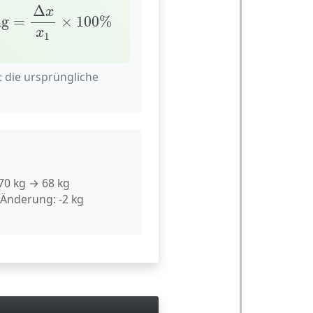
ung
=
Δ
x
x
1
×
100
%
Δ
x
ng
=
×
100
%
x
1
 die ursprüngliche
70 kg → 68 kg
 Änderung: -2 kg