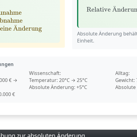
Relative Änder
me
Δ
x
<
0
Abnahme
Δ
x
=
0
Keine Änderung
Relative 
nderu
Ä
unahme
bnahme
eine 
nderung
Ä
Absolute Änderung behält
Einheit.
ungen
Wissenschaft:
Alltag:
000 € →
Temperatur: 20°C → 25°C
Gewicht: 
Absolute Änderung: +5°C
Absolute
.000 €
eibung zur absoluten Änderung