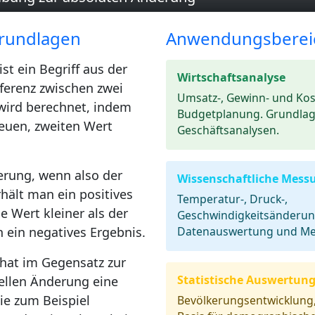
rundlagen
Anwendungsberei
ist ein Begriff aus der
Wirtschaftsanalyse
ferenz zwischen zwei
Umsatz-, Gewinn- und Kos
 wird berechnet, indem
Budgetplanung. Grundlage
euen, zweiten Wert
Geschäftsanalysen.
erung, wenn also der
Wissenschaftliche Mess
rhält man ein positives
Temperatur-, Druck-,
 Wert kleiner als der
Geschwindigkeitsänderun
n ein negatives Ergebnis.
Datenauswertung und Me
hat im Gegensatz zur
Statistische Auswertun
uellen Änderung eine
wie zum Beispiel
Bevölkerungsentwicklung