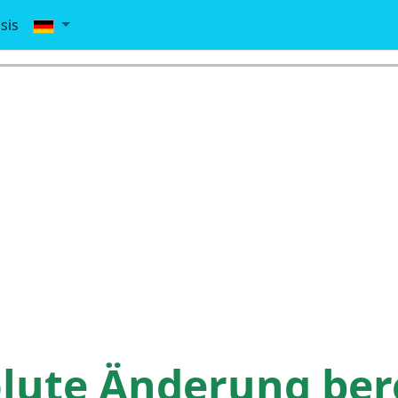
sis
lute Änderung be