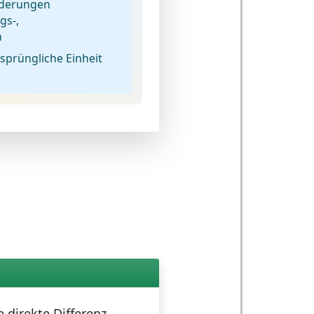
nderungen
gs-,
n
sprüngliche Einheit
 direkte Differenz