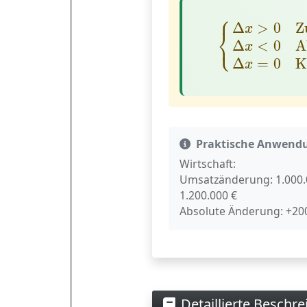
⎧
{
Δ
x
>
0
Zunah
Δ
>
0
Z
x
⎨
⎩
Δ
<
0
A
x
Δ
=
0
K
x
Praktische Anwend
Wirtschaft:
Umsatzänderung: 1.000.
1.200.000 €
Absolute Änderung: +200
Detaillierte Beschr