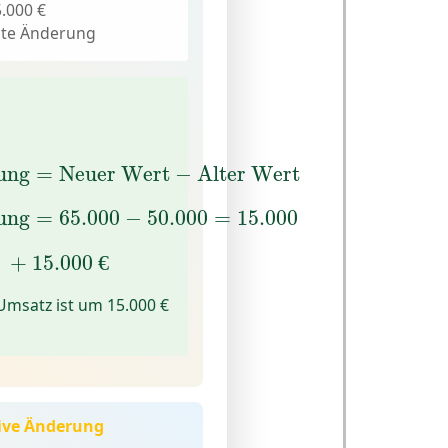
.000 €
ute Änderung
erung
=
Neuer Wert
−
Alter Wert
ung
=
Neuer Wert
−
Alter Wert
erung
=
65.000
−
50.000
=
15.000
ung
=
65.000
−
50.000
=
15.000
s:
+
15.000
€
 
+
15.000
€
msatz ist um 15.000 €
tive Änderung