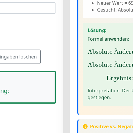
Neuer Wert = 65
Gesucht: Absol
Lösung:
Formel anwenden:
Absolute Änd
Absolute 
nder
Ä
ingaben löschen
Absolute Änd
Absolute 
nder
Ä
Ergebni
Ergebnis:
ng:
Interpretation:
Der U
gestiegen.
Positive vs. Nega