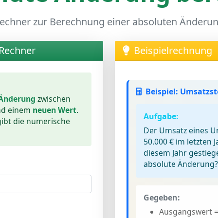
echner zur Berechnung einer absoluten Änderu
Rechner
Beispielrechnung
Beispiel: Umsatzs
 Änderung
zwischen
d einem
neuen Wert
.
Aufgabe:
ibt die numerische
Der Umsatz eines U
50.000 € im letzten J
diesem Jahr gestiege
absolute Änderung?
Gegeben:
Ausgangswert =