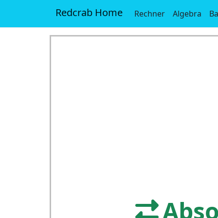
Redcrab Home
Rechner
Algebra
Ba
Abso