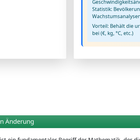
Geschwindigkeitsä
Statistik:
Bevölkerun
Wachstumsanalyse
Vorteil:
Behält die ur
bei (€, kg, °C, etc.)
en Änderung
ist ein fundamentaler Begriff der Mathematik, der die