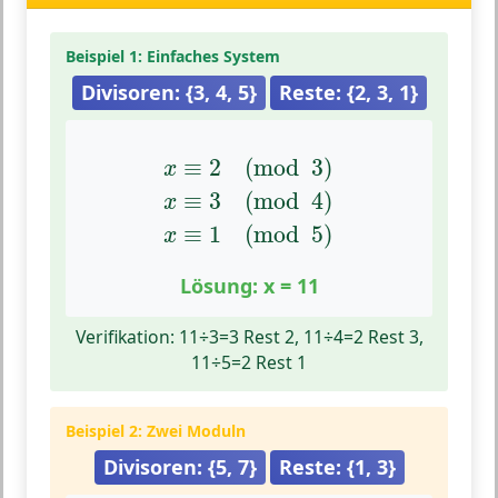
Beispiel 1: Einfaches System
Divisoren: {3, 4, 5}
Reste: {2, 3, 1}
x
≡
2
(
mod
3
)
x
≡
3
(
mod
4
)
x
≡
1
(
mo
≡
2
(
mod
3
)
x
≡
3
(
mod
4
)
x
≡
1
(
mod
5
)
x
Lösung: x = 11
Verifikation: 11÷3=3 Rest 2, 11÷4=2 Rest 3,
11÷5=2 Rest 1
Beispiel 2: Zwei Moduln
Divisoren: {5, 7}
Reste: {1, 3}