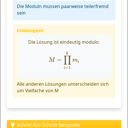
Die Moduln müssen paarweise teilerfremd
sein
Eindeutigkeit
Die Lösung ist eindeutig modulo:
M
=
∏
i
=
1
k
m
i
k
∏
=
M
m
i
=
1
i
Alle anderen Lösungen unterscheiden sich
um Vielfache von M
Schritt-für-Schritt Beispiele