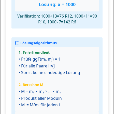
Lösung: x = 1000
Verifikation: 1000÷13=76 R12, 1000÷11=90
R10, 1000÷7=142 R6
Lösungsalgorithmus
1. Teilerfremdheit
• Prüfe ggT(mᵢ, mⱼ) = 1
• Für alle Paare i ≠ j
• Sonst keine eindeutige Lösung
2. Berechne M
• M = m₁ × m₂ × ... × mₖ
• Produkt aller Moduln
• Mᵢ = M/mᵢ für jeden i