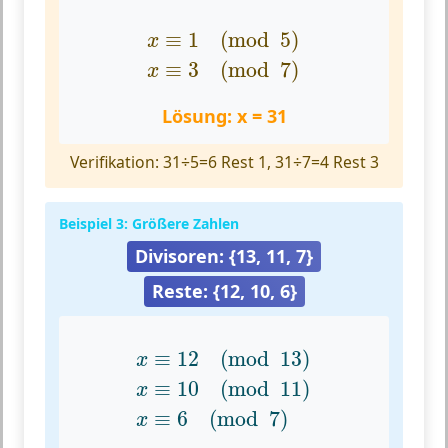
x
≡
1
(
mod
5
)
x
≡
3
(
mod
7
)
≡
1
(
mod
5
)
x
≡
3
(
mod
7
)
x
Lösung: x = 31
Verifikation: 31÷5=6 Rest 1, 31÷7=4 Rest 3
Beispiel 3: Größere Zahlen
Divisoren: {13, 11, 7}
Reste: {12, 10, 6}
x
≡
12
(
mod
13
)
x
≡
10
(
mod
11
)
x
≡
6
(
≡
12
(
mod
13
)
x
≡
10
(
mod
11
)
x
≡
6
(
mod
7
)
x