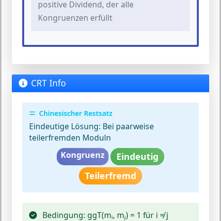
positive Dividend, der alle
Kongruenzen erfüllt
CRT Info
Chinesischer Restsatz
Eindeutige Lösung:
Bei paarweise
teilerfremden Moduln
Kongruenz
Eindeutig
Teilerfremd
Bedingung:
ggT(mᵢ, mⱼ) = 1 für i ≠ j