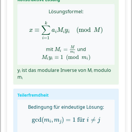
Lösungsformel:
x
≡
∑
i
=
1
k
a
i
M
i
y
i
(
mod
M
)
k
∑
≡
(
mod
)
x
a
M
y
M
i
i
i
=
1
i
M
i
=
M
m
i
M
mit
=
und
M
i
m
M
i
y
i
≡
1
(
mod
m
i
)
i
≡
1
(
mod
)
M
y
m
i
i
i
yᵢ ist das modulare Inverse von Mᵢ modulo
mᵢ
Teilerfremdheit
Bedingung für eindeutige Lösung:
gcd
(
m
i
,
m
j
)
=
1
für
i
≠
j
gcd
(
,
)
=
1
 f
r 
≠
ü
m
m
i
j
i
j