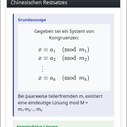
Chinesischen Restsatzes
Grundaussage
Gegeben sei ein System von
Kongruenzen:
x
≡
a
1
(
mod
m
1
)
x
≡
a
2
(
mod
m
2
)
⋮
x
≡
(
mod
)
x
a
m
1
1
≡
(
mod
)
x
a
m
2
2
⋮
≡
(
mod
)
x
a
m
k
k
Bei paarweise teilerfremden mᵢ existiert
eine eindeutige Lösung mod M =
m₁·m₂·...·mₖ
Konstruktive Lösung