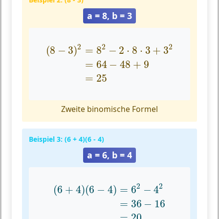
a = 8, b = 3
(
8
−
3
)
2
=
8
2
−
2
⋅
8
⋅
3
+
3
2
=
64
−
48
+
9
=
25
2
2
2
(
8
−
3
)
=
8
−
2
⋅
8
⋅
3
+
3
=
64
−
48
+
9
=
25
Zweite binomische Formel
Beispiel 3: (6 + 4)(6 - 4)
a = 6, b = 4
(
6
+
4
)
(
6
−
4
)
=
6
2
−
4
2
=
36
−
16
=
20
2
2
(
6
+
4
)
(
6
−
4
)
=
6
−
4
=
36
−
16
=
20