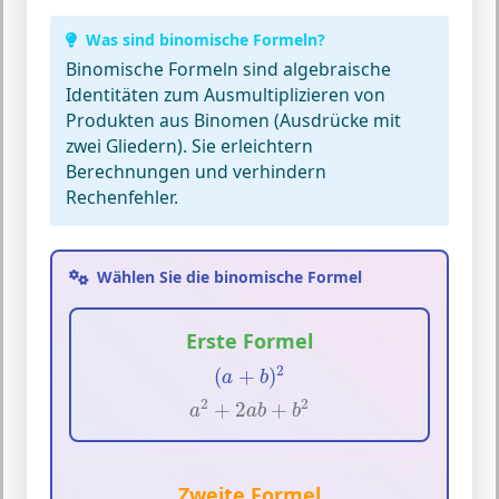
Was sind binomische Formeln?
Binomische Formeln
sind algebraische
Identitäten zum Ausmultiplizieren von
Produkten aus
Binomen
(Ausdrücke mit
zwei Gliedern). Sie erleichtern
Berechnungen und verhindern
Rechenfehler.
Wählen Sie die binomische Formel
Erste Formel
(
a
+
b
)
2
2
(
+
)
a
b
a
2
+
2
a
b
+
b
2
2
2
+
2
+
a
a
b
b
Zweite Formel