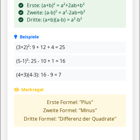
Erste:
(a+b)² = a²+2ab+b²
Zweite:
(a-b)² = a²-2ab+b²
Dritte:
(a+b)(a-b) = a²-b²
Beispiele
(3+2)²:
9 + 12 + 4 = 25
(5-1)²:
25 - 10 + 1 = 16
(4+3)(4-3):
16 - 9 = 7
Merkregel
Erste Formel:
"Plus"
Zweite Formel:
"Minus"
Dritte Formel:
"Differenz der Quadrate"