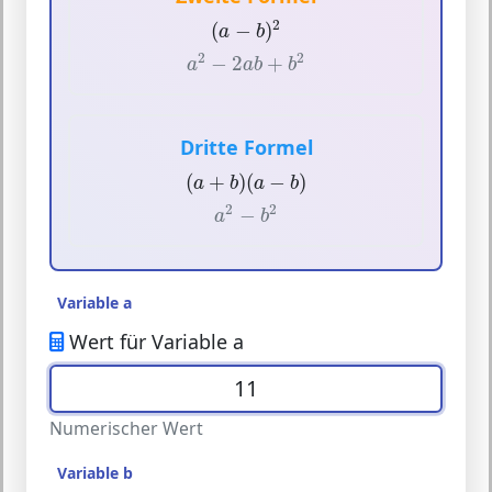
(
a
−
b
)
2
2
(
−
)
a
b
a
2
−
2
a
b
+
b
2
2
2
−
2
+
a
a
b
b
Dritte Formel
(
a
+
b
)
(
a
−
b
)
(
+
)
(
−
)
a
b
a
b
a
2
−
b
2
2
2
−
a
b
Variable a
Wert für Variable a
Numerischer Wert
Variable b