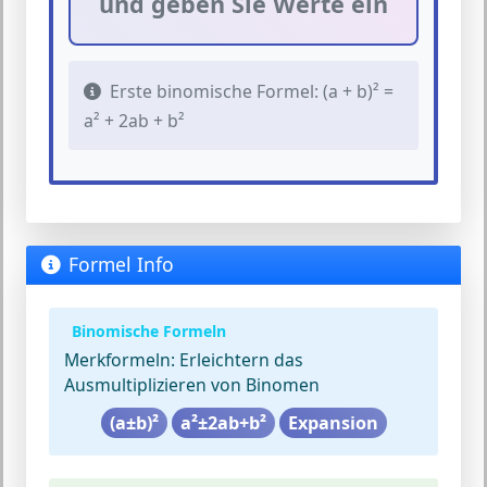
und geben Sie Werte ein
Erste binomische Formel: (a + b)² =
a² + 2ab + b²
Formel Info
Binomische Formeln
Merkformeln:
Erleichtern das
Ausmultiplizieren von Binomen
(a±b)²
a²±2ab+b²
Expansion