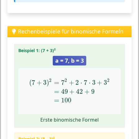
Rechenbeispiele für binomische Formeln
Beispiel 1: (7 + 3)²
a = 7, b = 3
(
7
+
3
)
2
=
7
2
+
2
⋅
7
⋅
3
+
3
2
=
49
+
42
+
9
=
100
2
2
2
(
7
+
3
)
=
7
+
2
⋅
7
⋅
3
+
3
=
49
+
42
+
9
=
100
Erste binomische Formel
Beispiel 2: (8 - 3)²