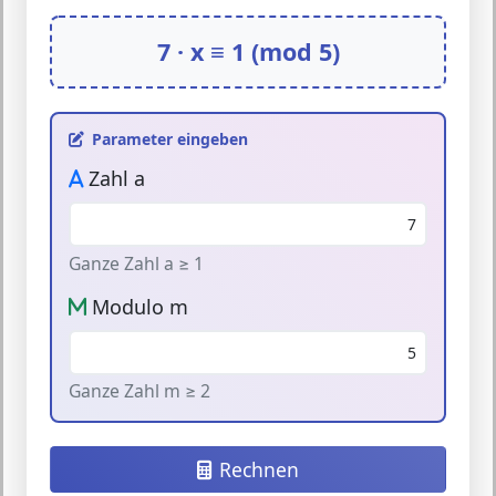
7
· x ≡ 1 (mod
5
)
Parameter eingeben
Zahl a
Ganze Zahl a ≥ 1
Modulo m
Ganze Zahl m ≥ 2
Rechnen