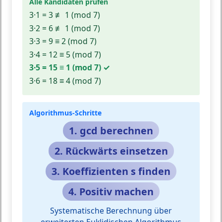
Alle Kandidaten prüfen
3·1 = 3 ≢ 1 (mod 7)
3·2 = 6 ≢ 1 (mod 7)
3·3 = 9 ≡ 2 (mod 7)
3·4 = 12 ≡ 5 (mod 7)
3·5 = 15 ≡ 1 (mod 7) ✓
3·6 = 18 ≡ 4 (mod 7)
Algorithmus-Schritte
1. gcd berechnen
2. Rückwärts einsetzen
3. Koeffizienten s finden
4. Positiv machen
Systematische Berechnung über