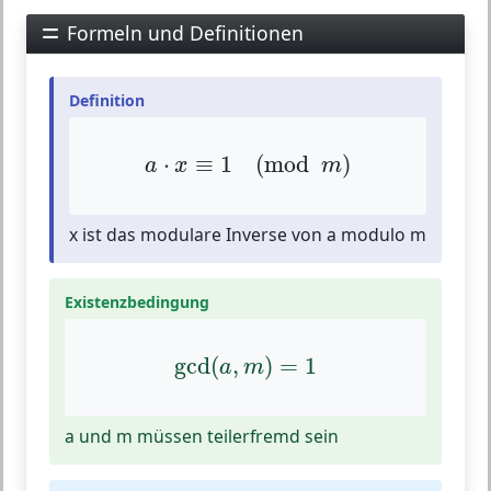
Formeln und Definitionen
Definition
a
⋅
x
≡
1
(
mod
m
)
⋅
≡
1
(
mod
)
a
x
m
x ist das modulare Inverse von a modulo m
Existenzbedingung
gcd
(
a
,
m
)
=
1
gcd
(
,
)
=
1
a
m
a und m müssen teilerfremd sein