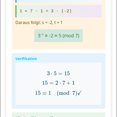
1 = 7 · 1 + 3 · (-2)
Daraus folgt: s = -2, t = 1
3⁻¹ ≡ -2 ≡ 5 (mod 7)
Verifikation
3
⋅
5
=
15
3
⋅
5
=
15
15
=
2
⋅
7
+
1
15
=
2
⋅
7
+
1
15
≡
1
(
mod
7
)
✓
✓
15
≡
1
(
mod
7
)