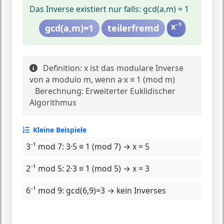
Das Inverse existiert nur falls:
gcd(a,m) = 1
x⁻¹
gcd(a,m)=1
teilerfremd
Definition:
x ist das modulare Inverse
von a modulo m, wenn a·x ≡ 1 (mod m)
Berechnung:
Erweiterter Euklidischer
Algorithmus
Kleine Beispiele
3⁻¹ mod 7:
3·5 ≡ 1 (mod 7) → x = 5
2⁻¹ mod 5:
2·3 ≡ 1 (mod 5) → x = 3
6⁻¹ mod 9:
gcd(6,9)=3 → kein Inverses