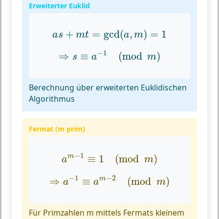
Erweiterter Euklid
a
s
+
m
t
=
gcd
(
a
,
m
)
=
1
+
=
gcd
(
,
)
=
1
a
s
m
t
a
m
⇒
s
≡
a
−
1
(
mod
m
)
−
1
⇒
≡
(
mod
)
s
a
m
Berechnung über erweiterten Euklidischen
Algorithmus
Fermat (m prim)
a
m
−
1
≡
1
(
mod
m
)
−
1
≡
1
(
mod
)
m
a
m
⇒
a
−
1
≡
a
m
−
2
(
mod
m
)
−
1
−
2
⇒
≡
(
mod
)
m
a
a
m
Für Primzahlen m mittels Fermats kleinem