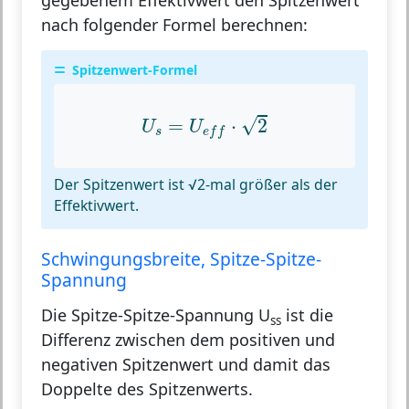
gegebenem Effektivwert den Spitzenwert
nach folgender Formel berechnen:
Spitzenwert-Formel
U
s
=
U
e
f
⋅
2
√
=
⋅
2
U
U
s
e
f
f
Der Spitzenwert ist √2-mal größer als der
Effektivwert.
Schwingungsbreite, Spitze-Spitze-
Spannung
Die Spitze-Spitze-Spannung U
ist die
ss
Differenz zwischen dem positiven und
negativen Spitzenwert und damit das
Doppelte des Spitzenwerts.