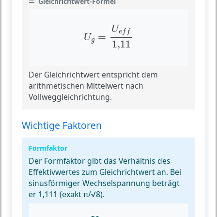
Gleichrichtwert-Formel
U
g
=
U
e
f
1
,
11
U
e
f
f
=
U
g
1
,
11
Der Gleichrichtwert entspricht dem
arithmetischen Mittelwert nach
Vollweggleichrichtung.
Wichtige Faktoren
Formfaktor
Der Formfaktor gibt das Verhältnis des
Effektivwertes zum Gleichrichtwert an. Bei
sinusförmiger Wechselspannung beträgt
er 1,111 (exakt π/√8).
F
=
U
e
f
U
g
=
1,111