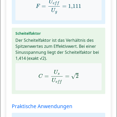
U
e
f
f
=
=
1,111
F
U
g
Scheitelfaktor
Der Scheitelfaktor ist das Verhältnis des
Spitzenwertes zum Effektivwert. Bei einer
Sinusspannung liegt der Scheitelfaktor bei
1,414 (exakt √2).
C
=
U
s
U
e
f
=
2
U
s
√
=
=
2
C
U
e
f
f
Praktische Anwendungen