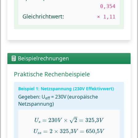
0,354
Gleichrichtwert:
× 1,11
Beispielrechnungen
Praktische Rechenbeispiele
Beispiel 1: Netzspannung (230V Effektivwert)
Gegeben:
U
= 230V (europäische
eff
Netzspannung)
U
s
=
230
V
×
2
=
325
,
3
V
=
230
×
2
=
325
,
3
√
U
V
V
s
U
s
s
=
2
×
325
,
3
V
=
650
,
5
V
=
2
×
325
,
3
=
650
,
5
U
V
V
s
s