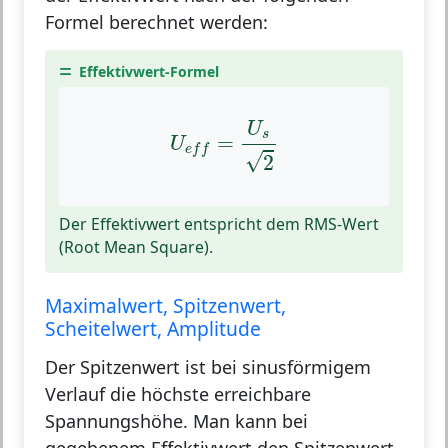
Formel berechnet werden:
Effektivwert-Formel
U
e
f
=
U
s
2
U
s
=
U
e
f
f
√
2
Der Effektivwert entspricht dem RMS-Wert
(Root Mean Square).
Maximalwert, Spitzenwert,
Scheitelwert, Amplitude
Der Spitzenwert ist bei sinusförmigem
Verlauf die höchste erreichbare
Spannungshöhe. Man kann bei