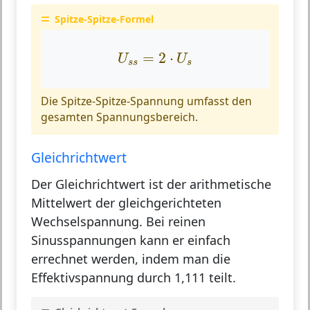
Spitze-Spitze-Formel
U
s
s
=
2
⋅
U
s
=
2
⋅
U
U
s
s
s
Die Spitze-Spitze-Spannung umfasst den
gesamten Spannungsbereich.
Gleichrichtwert
Der Gleichrichtwert ist der arithmetische
Mittelwert der gleichgerichteten
Wechselspannung. Bei reinen
Sinusspannungen kann er einfach
errechnet werden, indem man die
Effektivspannung durch 1,111 teilt.