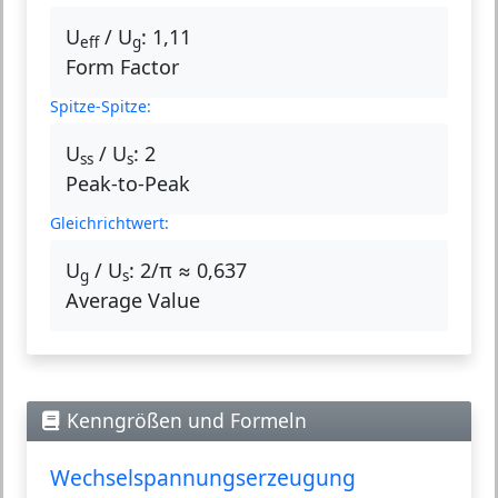
U
/ U
:
1,11
eff
g
Form Factor
Spitze-Spitze:
U
/ U
:
2
ss
s
Peak-to-Peak
Gleichrichtwert:
U
/ U
:
2/π ≈ 0,637
g
s
Average Value
Kenngrößen und Formeln
Wechselspannungserzeugung