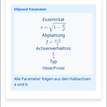
Ellipsoid Parameter
Exzentrität
e
=
1
−
b
2
a
2
√
2
b
=
1
−
e
2
a
Abplattung
f
=
a
−
b
a
−
a
b
=
f
a
Achsenverhältnis
b
a
b
a
Typ
Oblat/Prolat
Alle Parameter folgen aus den Halbachsen
a und b