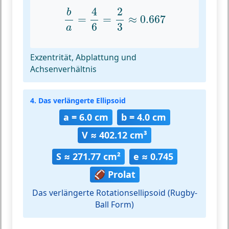
b
a
=
4
6
=
2
3
≈
0.667
4
2
b
=
=
≈
0.667
6
3
a
Exzentrität, Abplattung und
Achsenverhältnis
4. Das verlängerte Ellipsoid
a = 6.0 cm
b = 4.0 cm
V ≈ 402.12 cm³
S ≈ 271.77 cm²
e ≈ 0.745
🏈 Prolat
Das verlängerte Rotationsellipsoid (Rugby-
Ball Form)