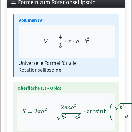
Formeln zum Rotationsellipsoid
Volumen (V)
V
=
4
3
⋅
π
⋅
a
⋅
b
2
4
2
=
⋅
⋅
⋅
V
π
a
b
3
Universelle Formel für alle
Rotationsellipsoide
Oberfläche (S) - Oblat
S
=
2
π
a
2
+
2
π
a
b
2
b
2
−
a
2
⋅
arcsinh
(
b
2
−
a
(
2
√
2
−
2
b
π
a
b
2
=
2
+
⋅
arcsinh
S
π
a
√
a
2
2
−
b
a