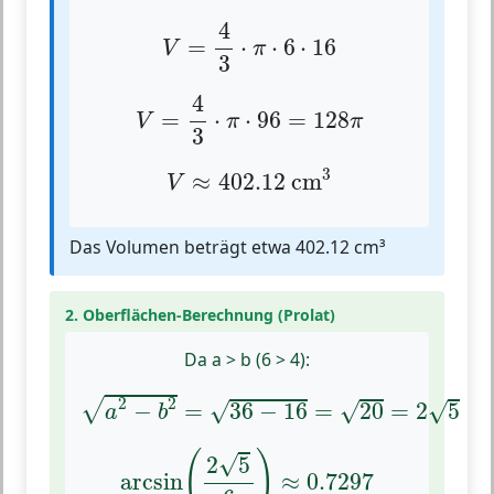
V
=
4
3
⋅
π
⋅
6
⋅
16
4
=
⋅
⋅
6
⋅
16
V
π
3
V
=
4
3
⋅
π
⋅
96
=
128
π
4
=
⋅
⋅
96
=
128
V
π
π
3
V
≈
402.12
cm
3
3
≈
402.12
 cm
V
Das Volumen beträgt etwa 402.12 cm³
2. Oberflächen-Berechnung (Prolat)
Da a > b (6 > 4):
a
2
−
b
2
=
36
−
16
=
20
=
2
5
2
2
√
√
√
−
=
36
−
16
=
20
=
2
5
√
a
b
arcsin
(
2
5
6
)
≈
0.7297
(
)
√
2
5
arcsin
≈
0.7297