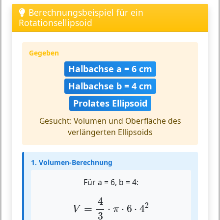
Berechnungsbeispiel für ein
Rotationsellipsoid
Gegeben
Halbachse a = 6 cm
Halbachse b = 4 cm
Prolates Ellipsoid
Gesucht: Volumen und Oberfläche des
verlängerten Ellipsoids
1. Volumen-Berechnung
Für a = 6, b = 4:
V
=
4
3
⋅
π
⋅
6
⋅
4
2
4
2
=
⋅
⋅
6
⋅
4
V
π
3