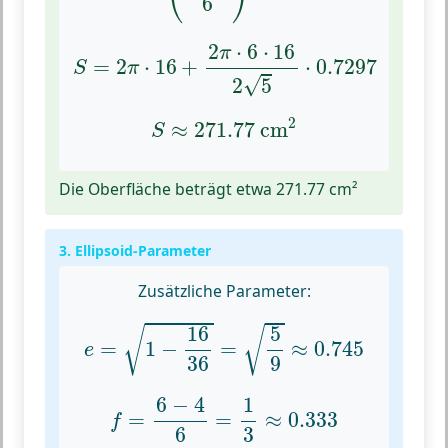
6
S
=
2
π
⋅
16
+
2
π
⋅
6
⋅
16
2
5
⋅
0.7297
2
⋅
6
⋅
16
π
=
2
⋅
16
+
⋅
0.7297
S
π
√
2
5
S
≈
271.77
cm
2
2
≈
271.77
 cm
S
Die Oberfläche beträgt etwa 271.77 cm²
3. Ellipsoid-Parameter
Zusätzliche Parameter:
e
=
1
−
16
36
=
5
9
≈
0.745
16
5
√
√
=
1
−
=
≈
0.745
e
36
9
f
=
6
−
4
6
=
1
3
≈
0.333
6
−
4
1
=
=
≈
0.333
f
6
3