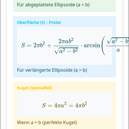
Für abgeplattete Ellipsoide (a < b)
Oberfläche (S) - Prolat
S
=
2
π
b
2
+
2
π
a
b
2
a
2
−
b
2
⋅
arcsin
(
a
2
−
b
2
(
2
√
2
−
2
a
b
π
a
b
2
=
2
+
⋅
arcsin
S
π
b
√
a
2
2
−
a
b
Für verlängerte Ellipsoide (a > b)
Kugel (Spezialfall)
S
=
4
π
a
2
=
4
π
b
2
2
2
=
4
=
4
S
π
a
π
b
Wenn a = b (perfekte Kugel)