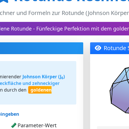
chner und Formeln zur Rotunde (Johnson Körper 
dene Rotunde - Fünfeckige Perfektion mit dem golden
Rotunde 
zinierender
Johnson Körper (J
)
6
eckfläche und zehneckiger
en durch den
goldenen
eingeben
Parameter-Wert