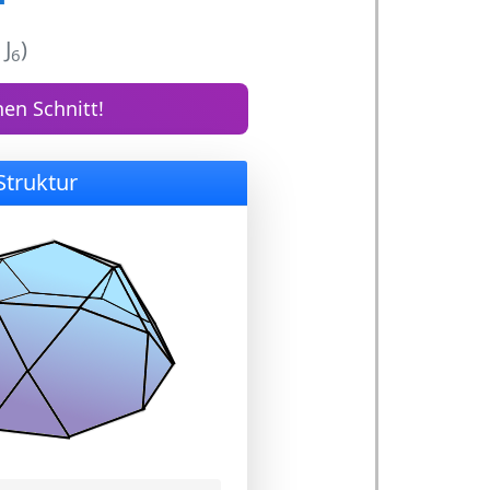
J
)
6
en Schnitt!
Struktur