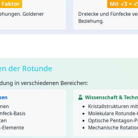
 Faktor
Mit √3 + 
iehungen. Goldener
Dreiecke und Fünfecke ve
Beziehung.
n der Rotunde
ung in verschiedenen Bereichen:
sen
Wissenschaft & Techn
onen
Kristallstrukturen m
nfeck-Basis
Molekulare Rotunde-
ten
Optische Pentagon-P
n-Elemente
Mechanische Rotation