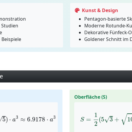
Kunst & Design
monstration
Pentagon-basierte S
 Studien
Moderne Rotunde-Ku
e
Dekorative Fünfeck-O
Beispiele
Goldener Schnitt im 
e
Oberfläche (S)
5
)
⋅
a
3
≈
6.9178
⋅
a
3
S
=
1
2
(
5
3
+
10
(
1
√
3
3
√
√
5
)
⋅
≈
6.9178
⋅
=
(
5
3
+
1
a
a
S
2
≈
22.3