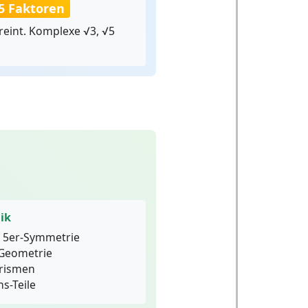
√5 Faktoren
reint. Komplexe √3, √5
ik
it 5er-Symmetrie
Geometrie
rismen
s-Teile