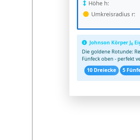
Höhe h:
Umkreisradius r:
Johnson Körper J
Ei
6
Die goldene Rotunde:
Re
Fünfeck oben - perfekt 
10 Dreiecke
5 Fünf