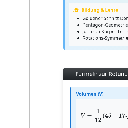
Bildung & Lehre
Goldener Schnitt De
Pentagon-Geometrie
Johnson Körper Lehr
Rotations-Symmetrie 
Formeln zur Rotund
Volumen (V)
V
=
1
12
(
45
+
17
1
=
(
45
+
17
V
12