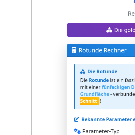
Re
Die gol
Rotunde Rechner
Die Rotunde
Die
Rotunde
ist ein fas
mit einer
fünfeckigen D
Grundfläche
- verbund
Schnitt
!
Bekannte Parameter 
Parameter-Typ