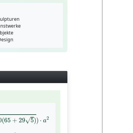
kulpturen
nstwerke
bjekte
Design
65
+
29
5
)
)
⋅
a
2
2
√
0
(
65
+
29
5
)
)
⋅
a
47
⋅
a
2