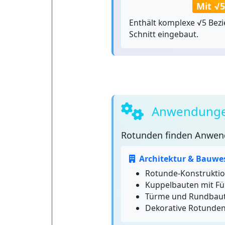
Mit √5
Enthält komplexe √5 Bez
Schnitt eingebaut.
Anwendunge
Rotunden
finden Anwend
Architektur & Bauwe
Rotunde-Konstrukti
Kuppelbauten mit Fü
Türme und Rundbau
Dekorative Rotunde