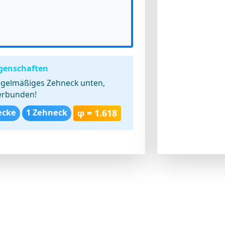
genschaften
gelmäßiges Zehneck unten,
verbunden!
ecke
1 Zehneck
φ = 1.618