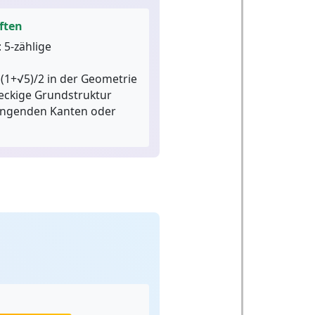
ften
:
5-zählige
 (1+√5)/2 in der Geometrie
eckige Grundstruktur
ingenden Kanten oder