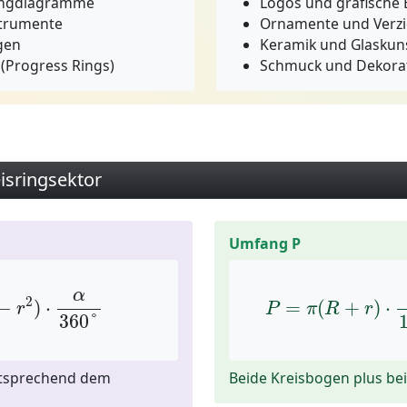
ingdiagramme
Logos und grafische
trumente
Ornamente und Verz
gen
Keramik und Glaskun
 (Progress Rings)
Schmuck und Dekora
isringsektor
Umfang P
−
r
2
)
⋅
α
360
°
P
=
π
(
R
+
r
)
⋅
α
α
2
−
)
⋅
=
(
+
)
⋅
r
P
π
R
r
360
°
entsprechend dem
Beide Kreisbogen plus bei