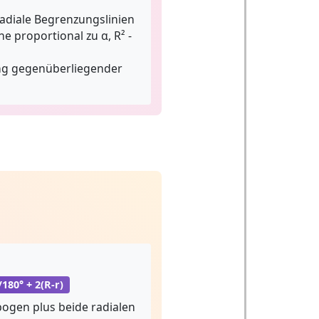
adiale Begrenzungslinien
he proportional zu α, R² -
g gegenüberliegender
/180° + 2(R-r)
ogen plus beide radialen