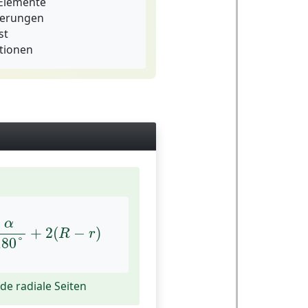
 Elemente
ierungen
st
tionen
180
°
+
2
(
R
−
r
)
α
+
2
(
−
)
R
r
180
°
de radiale Seiten