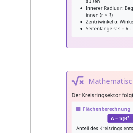
außen
Innerer Radius r:
Beg
innen (r < R)
Zentriwinkel α:
Winke
Seitenlänge s:
s = R -
Mathematisc
Der
Kreisringsektor
folg
Flächenberechnung
A = π(R² - 
Anteil des Kreisrings en