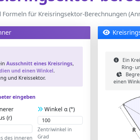
 Formeln für Kreisringsektor-Berechnungen (Ann
hner
Kreisring
Ein Kre
ein
Ausschnitt eines Kreisrings
,
Ring- u
dien und einen Winkel
.
Begren
ng und Kreissektor.
einen Wink
meter eingeben
nerer
Winkel α (°)
s (r)
Zentriwinkel in
Grad
s des inneren