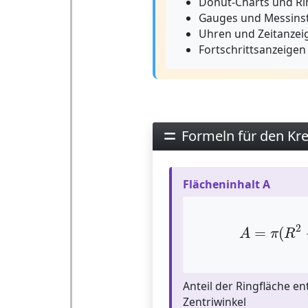
Donut-Charts und R
Gauges und Messins
Uhren und Zeitanzei
Fortschrittsanzeigen
Formeln für den Kre
Flächeninhalt A
A
=
π
(
R
2
2
=
(
A
π
R
Anteil der Ringfläche 
Zentriwinkel