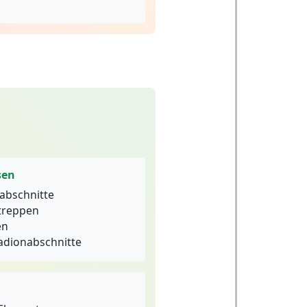
sen
abschnitte
treppen
en
adionabschnitte