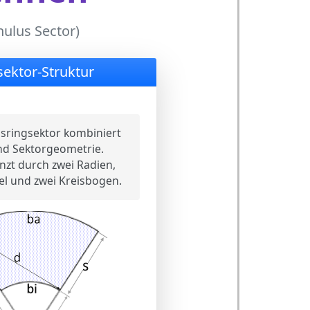
ulus Sector)
sektor-Struktur
isringsektor kombiniert
nd Sektorgeometrie.
zt durch zwei Radien,
el und zwei Kreisbogen.