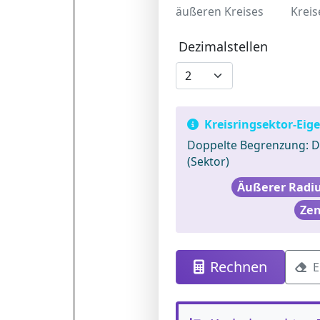
äußeren Kreises
Kreis
Dezimalstellen
Kreisringsektor-Eig
Doppelte Begrenzung:
Du
(Sektor)
Äußerer Radiu
Zen
Rechnen
E