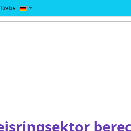
Kreise
eisringsektor bere