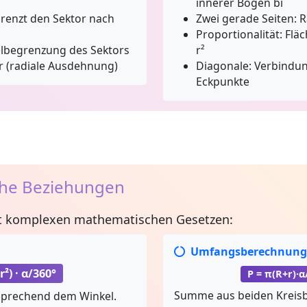
innerer Bogen bi
renzt den Sektor nach
Zwei gerade Seiten:
R
Proportionalität:
Fläc
lbegrenzung des Sektors
r²
 r (radiale Ausdehnung)
Diagonale:
Verbindun
Eckpunkte
he Beziehungen
t komplexen mathematischen Gesetzen:
Umfangsberechnung
r²) · α/360°
P = π(R+r)·α
Summe aus beiden Kreisb
tsprechend dem Winkel.