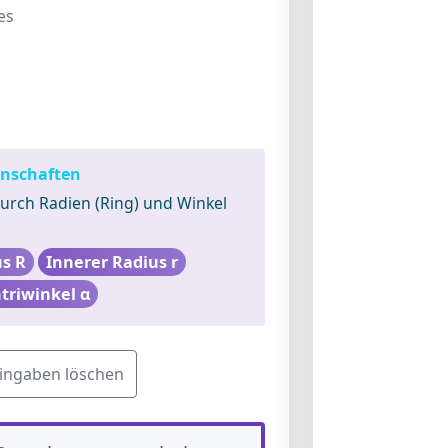
es
enschaften
rch Radien (Ring) und Winkel
s R
Innerer Radius r
triwinkel α
ingaben löschen