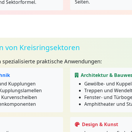
Seiten.
nd Sektorformel.
von Kreisringsektoren
 spezialisierte praktische Anwendungen:
hnik
Architektur & Bauwe
 und Kupplungen
Gewölbe- und Kuppel
Kupplungslamellen
Treppen und Wendel
 Kurvenscheiben
Fenster- und Türbog
renkomponenten
Amphitheater und St
Design & Kunst