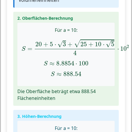
Volumeneinheiten
2. Oberflächen-Berechnung
Für a = 10:
S
=
20
+
5
⋅
3
+
25
+
10
⋅
5
4
⋅
10
2
√
√
√
20
+
5
⋅
3
+
25
+
10
⋅
5
2
=
⋅
10
S
4
S
≈
8.8854
⋅
100
≈
8.8854
⋅
100
S
S
≈
888.54
≈
888.54
S
Die Oberfläche beträgt etwa 888.54
Flächeneinheiten
3. Höhen-Berechnung
Für a = 10: