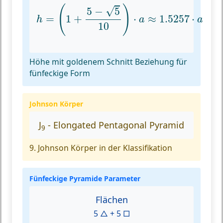
h
=
(
1
+
5
−
5
10
)
⋅
a
≈
1.5257
⋅
a
(
)
√
5
−
5
=
1
+
⋅
≈
1.5257
⋅
h
a
a
10
Höhe mit goldenem Schnitt Beziehung für
fünfeckige Form
Johnson Körper
J
- Elongated Pentagonal Pyramid
9
9. Johnson Körper in der Klassifikation
Fünfeckige Pyramide Parameter
Flächen
5 △ + 5 □