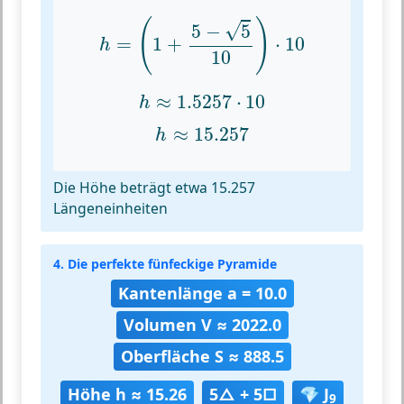
h
=
(
1
+
5
−
5
10
)
⋅
10
(
)
√
5
−
5
=
1
+
⋅
10
h
10
h
≈
1.5257
⋅
10
≈
1.5257
⋅
10
h
h
≈
15.257
≈
15.257
h
Die Höhe beträgt etwa 15.257
Längeneinheiten
4. Die perfekte fünfeckige Pyramide
Kantenlänge a = 10.0
Volumen V ≈ 2022.0
Oberfläche S ≈ 888.5
Höhe h ≈ 15.26
5△ + 5□
💎 J
9