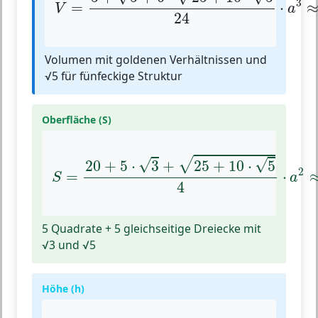
3
=
⋅
V
a
24
Volumen mit goldenen Verhältnissen und
√5 für fünfeckige Struktur
Oberfläche (S)
S
=
20
+
5
⋅
3
+
25
+
10
⋅
5
4
⋅
a
2
≈
8.885
√
√
√
20
+
5
⋅
3
+
25
+
10
⋅
5
2
=
⋅
S
a
4
5 Quadrate + 5 gleichseitige Dreiecke mit
√3 und √5
Höhe (h)