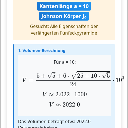
Kantenlänge a = 10
Johnson Körper J
9
Gesucht: Alle Eigenschaften der
verlängerten Fünfeckpyramide
1. Volumen-Berechnung
Für a = 10:
V
=
5
+
5
+
6
⋅
25
+
10
⋅
5
24
⋅
10
3
√
√
√
5
+
5
+
6
⋅
25
+
10
⋅
5
3
=
⋅
10
V
24
V
≈
2.022
⋅
1000
≈
2.022
⋅
1000
V
V
≈
2022.0
≈
2022.0
V
Das Volumen beträgt etwa 2022.0