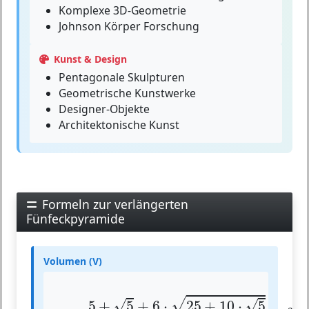
Komplexe 3D-Geometrie
Johnson Körper Forschung
Kunst & Design
Pentagonale Skulpturen
Geometrische Kunstwerke
Designer-Objekte
Architektonische Kunst
Formeln zur verlängerten
Fünfeckpyramide
Volumen (V)
V
=
5
+
5
+
6
⋅
25
+
10
⋅
5
24
⋅
a
3
≈
2.022
⋅
√
√
√
5
+
5
+
6
⋅
25
+
10
⋅
5