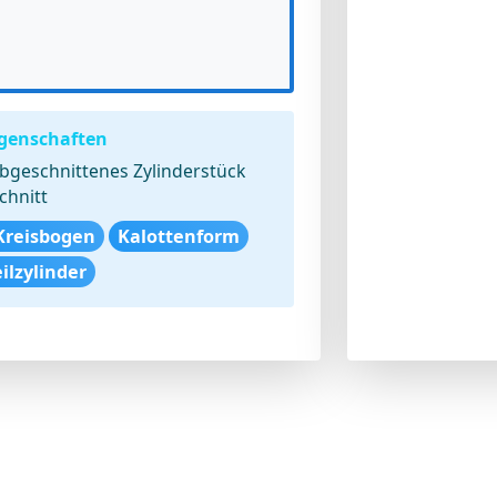
igenschaften
bgeschnittenes Zylinderstück
chnitt
Kreisbogen
Kalottenform
eilzylinder