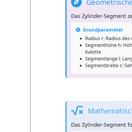
Geometrische
Das
Zylinder-Segment
ze
Grundparameter
Radius r:
Radius des 
Segmenthöhe h:
Höhe
Kalotte
Segmentlänge l:
Läng
Segmentbreite s:
Seh
Mathematisc
Das
Zylinder-Segment
fo