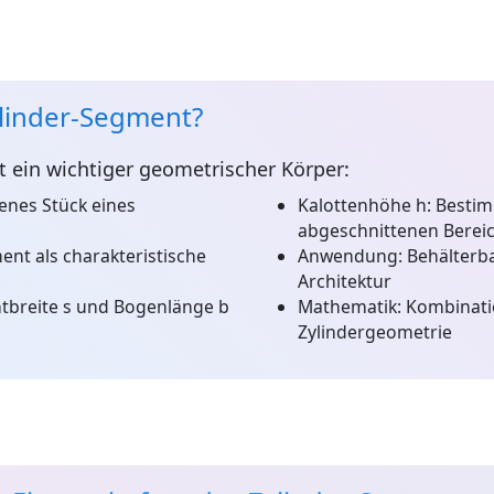
ylinder-Segment?
t ein wichtiger geometrischer Körper:
enes Stück eines
Kalottenhöhe h:
Bestim
abgeschnittenen Berei
nt als charakteristische
Anwendung:
Behälterba
Architektur
breite s und Bogenlänge b
Mathematik:
Kombinati
Zylindergeometrie