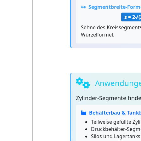
Segmentbreite-Form
s = 2√(
Sehne des Kreissegments
Wurzelformel.
Anwendungen
Zylinder-Segmente
finde
Behälterbau & Tank
Teilweise gefüllte Zy
Druckbehälter-Segm
Silos und Lagertanks