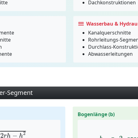
itte
Dachkonstruktionen
Wasserbau & Hydrau
gmente
Kanalquerschnitte
nitte
Rohrleitungs-Segme
n
Durchlass-Konstrukt
mente
Abwasserleitungen
der-Segment
Bogenlänge (b)
r
h
−
h
2
b
=
r
⋅
2
⋅
arc
2
√
2
−
r
h
h