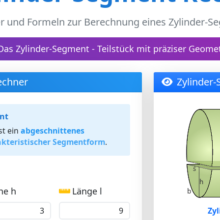
r und Formeln zur Berechnung eines Zylinder-S
Das Zylinder-Segment - Teilstück mit präziser Geomet
echner
Zylinder-
nt
st ein
abgeschnittenes
akteristischer Segmentform
.
he h
Länge l
Zy