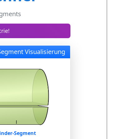
egments
rie!
Segment Visualisierung
linder-Segment