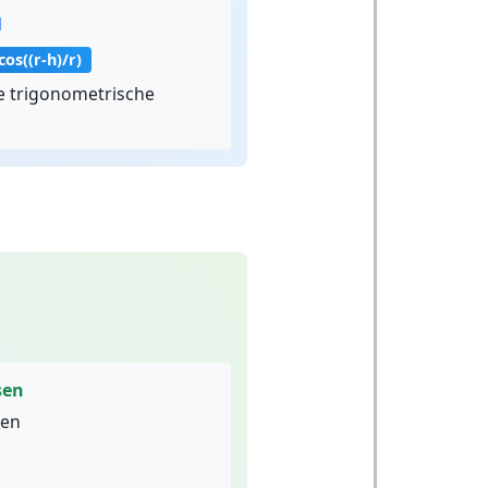
l
cos((r-h)/r)
e trigonometrische
sen
nen