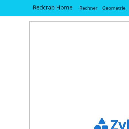
Redcrab Home
Rechner
Geometrie
Zy