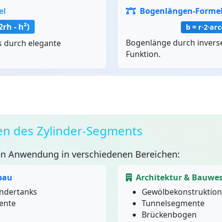
el
Bogenlängen-Forme
2rh - h²)
b = r·2·arc
Bogenlänge durch invers
 durch elegante
Funktion.
 des Zylinder-Segments
n Anwendung in verschiedenen Bereichen:
bau
Architektur & Bauwe
lindertanks
Gewölbekonstruktio
ente
Tunnelsegmente
Brückenbogen