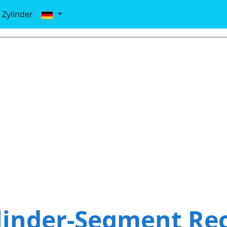
Zylinder
linder-Segment Re