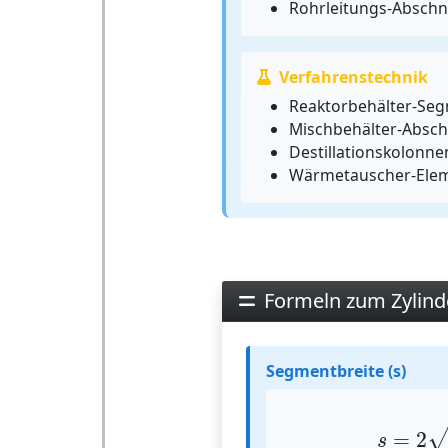
Rohrleitungs-Abschn
Verfahrenstechnik
Reaktorbehälter-Se
Mischbehälter-Absch
Destillationskolonne
Wärmetauscher-Ele
Formeln zum Zylin
Segmentbreite (s)
s
=
2
2
=
2
s