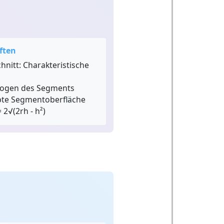
ften
hnitt:
Charakteristische
ogen des Segments
te Segmentoberfläche
 2√(2rh - h²)
s