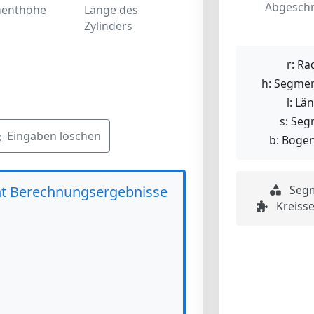
Abgeschn
enthöhe
Länge des
Zylinders
r:
Rad
h:
Segmen
l:
Län
s:
Segm
Eingaben löschen
b:
Bogen
nt Berechnungsergebnisse
Segm
Kreisse