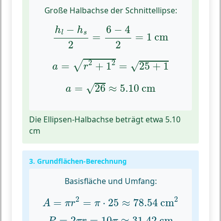
Große Halbachse der Schnittellipse:
h
l
−
h
s
2
=
6
−
4
2
=
1
cm
−
6
−
4
h
h
s
l
=
=
1
 cm
2
2
a
=
r
2
+
1
2
=
25
+
1
2
2
√
=
+
1
=
25
+
1
√
a
r
a
=
26
≈
5.10
cm
√
=
26
≈
5.10
 cm
a
Die Ellipsen-Halbachse beträgt etwa 5.10
cm
3. Grundflächen-Berechnung
Basisfläche und Umfang:
A
=
π
r
2
=
π
⋅
25
≈
78.54
cm
2
2
2
=
=
⋅
25
≈
78.54
 cm
A
π
r
π
P
=
2
π
r
=
10
π
≈
31.42
cm
=
2
=
10
≈
31.42
 cm