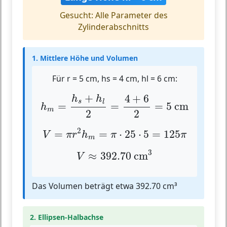
Gesucht: Alle Parameter des
Zylinderabschnitts
1. Mittlere Höhe und Volumen
Für r = 5 cm, hs = 4 cm, hl = 6 cm:
h
m
=
h
s
+
h
l
2
=
4
+
6
2
=
5
cm
+
4
+
6
h
h
s
l
=
=
=
5
 cm
h
m
2
2
V
=
π
r
2
h
m
=
π
⋅
25
⋅
5
=
125
π
2
=
=
⋅
25
⋅
5
=
125
V
π
r
h
π
π
m
V
≈
392.70
cm
3
3
≈
392.70
 cm
V
Das Volumen beträgt etwa 392.70 cm³
2. Ellipsen-Halbachse