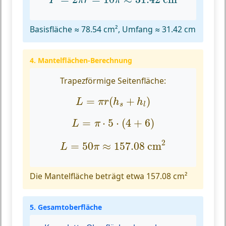
P
π
r
π
Basisfläche ≈ 78.54 cm², Umfang ≈ 31.42 cm
4. Mantelflächen-Berechnung
Trapezförmige Seitenfläche:
L
=
π
r
(
h
s
+
h
l
)
=
(
+
)
L
π
r
h
h
s
l
L
=
π
⋅
5
⋅
(
4
+
6
)
=
⋅
5
⋅
(
4
+
6
)
L
π
L
=
50
π
≈
157.08
cm
2
2
=
50
≈
157.08
 cm
L
π
Die Mantelfläche beträgt etwa 157.08 cm²
5. Gesamtoberfläche