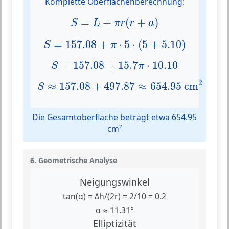
Komplette Oberflächenberechnung:
S
=
L
+
π
r
(
r
+
a
)
=
+
(
+
)
S
L
π
r
r
a
S
=
157.08
+
π
⋅
5
⋅
(
5
+
5.10
)
=
157.08
+
⋅
5
⋅
(
5
+
5.10
)
S
π
S
=
157.08
+
15.7
π
⋅
10.10
=
157.08
+
15.7
⋅
10.10
S
π
S
≈
157.08
+
497.87
≈
654.95
cm
2
2
≈
157.08
+
497.87
≈
654.95
 cm
S
Die Gesamtoberfläche beträgt etwa 654.95
cm²
6. Geometrische Analyse
Neigungswinkel
tan(α) = Δh/(2r) = 2/10 = 0.2
α ≈ 11.31°
Elliptizität