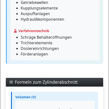
Getriebewellen
Kupplungselemente
Auspuffanlagen
Hydraulikkomponenten
Verfahrenstechnik
Schräge Behälteröffnungen
Trichterelemente
Dosiereinrichtungen
Förderanlagen
Formeln zum Zylinderabschnitt
Volumen (V)
V
=
π
r
2
⋅
h
s
+
h
l
2