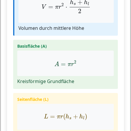
+
h
h
s
l
2
=
⋅
V
π
r
2
Volumen durch mittlere Höhe
Basisfläche (A)
A
=
π
r
2
2
=
A
π
r
Kreisförmige Grundfläche
Seitenfläche (L)
L
=
π
r
(
h
s
+
h
l
)
=
(
+
)
L
π
r
h
h
s
l