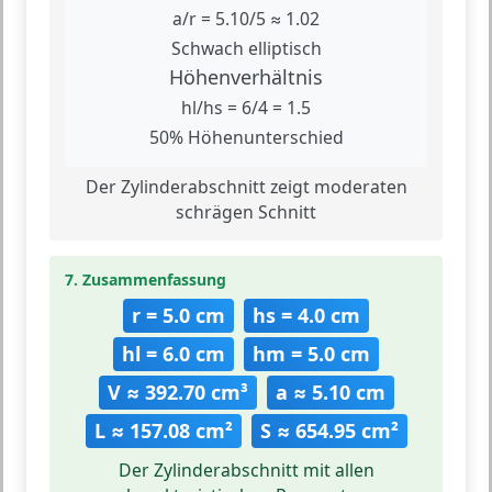
a/r = 5.10/5 ≈ 1.02
Schwach elliptisch
Höhenverhältnis
hl/hs = 6/4 = 1.5
50% Höhenunterschied
Der Zylinderabschnitt zeigt moderaten
schrägen Schnitt
7. Zusammenfassung
r = 5.0 cm
hs = 4.0 cm
hl = 6.0 cm
hm = 5.0 cm
V ≈ 392.70 cm³
a ≈ 5.10 cm
L ≈ 157.08 cm²
S ≈ 654.95 cm²
Der Zylinderabschnitt mit allen