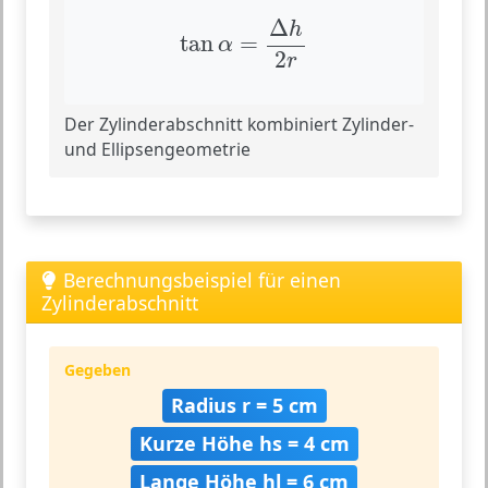
tan
α
=
Δ
h
2
r
Δ
h
tan
=
α
2
r
Der Zylinderabschnitt kombiniert Zylinder-
und Ellipsengeometrie
Berechnungsbeispiel für einen
Zylinderabschnitt
Gegeben
Radius r = 5 cm
Kurze Höhe hs = 4 cm
Lange Höhe hl = 6 cm