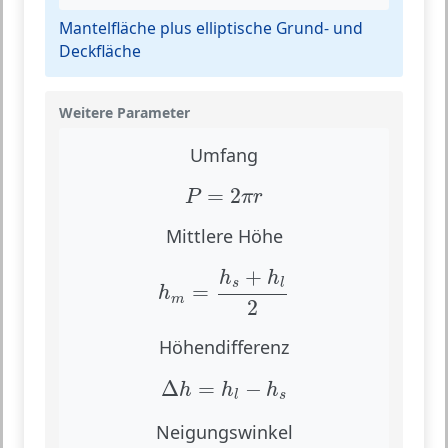
Mantelfläche plus elliptische Grund- und
Deckfläche
Weitere Parameter
Umfang
P
=
2
π
r
=
2
P
π
r
Mittlere Höhe
h
m
=
h
s
+
h
l
2
+
h
h
s
l
=
h
m
2
Höhendifferenz
Δ
h
=
h
l
−
h
s
Δ
=
−
h
h
h
s
l
Neigungswinkel