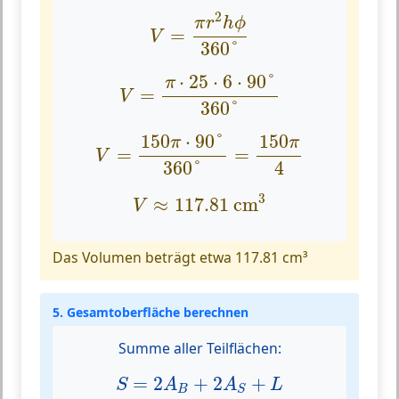
V
=
π
r
2
h
ϕ
360
°
2
π
r
h
ϕ
=
V
360
°
V
=
π
⋅
25
⋅
6
⋅
90
°
360
°
⋅
25
⋅
6
⋅
90
°
π
=
V
360
°
V
=
150
π
⋅
90
°
360
°
=
150
π
4
150
⋅
90
°
150
π
π
=
=
V
360
°
4
V
≈
117.81
cm
3
3
≈
117.81
 cm
V
Das Volumen beträgt etwa 117.81 cm³
5. Gesamtoberfläche berechnen
Summe aller Teilflächen:
S
=
2
A
B
+
2
A
S
+
L
=
2
+
2
+
S
A
A
L
B
S