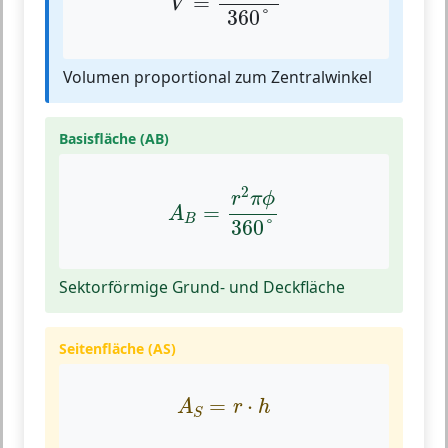
=
V
360
°
Volumen proportional zum Zentralwinkel
Basisfläche (AB)
A
B
=
r
2
π
ϕ
360
°
2
r
π
ϕ
=
A
B
360
°
Sektorförmige Grund- und Deckfläche
Seitenfläche (AS)
A
S
=
r
⋅
h
=
⋅
A
r
h
S