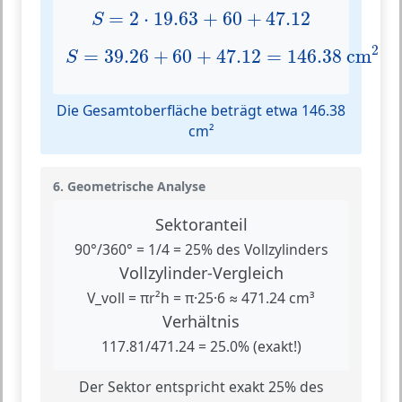
S
=
2
⋅
19.63
+
60
+
47.12
=
2
⋅
19.63
+
60
+
47.12
S
S
=
39.26
+
60
+
47.12
=
146.38
cm
2
2
=
39.26
+
60
+
47.12
=
146.38
 cm
S
Die Gesamtoberfläche beträgt etwa 146.38
cm²
6. Geometrische Analyse
Sektoranteil
90°/360° = 1/4 = 25% des Vollzylinders
Vollzylinder-Vergleich
V_voll = πr²h = π·25·6 ≈ 471.24 cm³
Verhältnis
117.81/471.24 = 25.0% (exakt!)
Der Sektor entspricht exakt 25% des