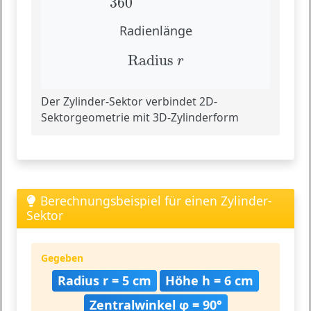
360
°
Radienlänge
Radius
r
Radius 
r
Der Zylinder-Sektor verbindet 2D-
Sektorgeometrie mit 3D-Zylinderform
Berechnungsbeispiel für einen Zylinder-
Sektor
Gegeben
Radius r = 5 cm
Höhe h = 6 cm
Zentralwinkel φ = 90°