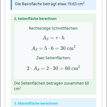
Die Basisfläche beträgt etwa 19.63 cm²
2. Seitenfläche berechnen
Rechteckige Schnittflächen:
A
S
=
r
⋅
h
=
⋅
A
r
h
S
A
S
=
5
⋅
6
=
30
cm
2
2
=
5
⋅
6
=
30
 cm
A
S
Zwei Seitenflächen:
2
⋅
A
S
=
2
⋅
30
=
60
cm
2
2
2
⋅
=
2
⋅
30
=
60
 cm
A
S
Die Seitenflächen betragen zusammen 60
cm²
3. Mantelfläche berechnen