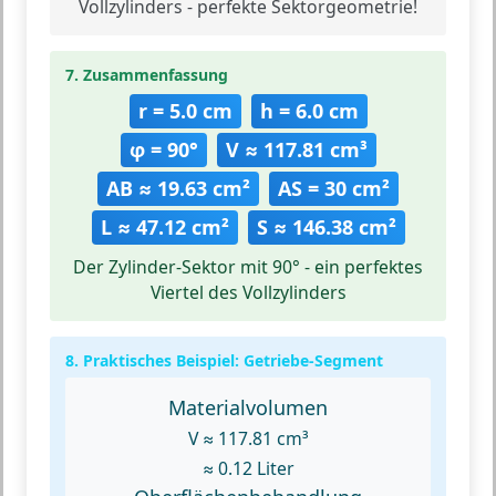
Vollzylinders - perfekte Sektorgeometrie!
7. Zusammenfassung
r = 5.0 cm
h = 6.0 cm
φ = 90°
V ≈ 117.81 cm³
AB ≈ 19.63 cm²
AS = 30 cm²
L ≈ 47.12 cm²
S ≈ 146.38 cm²
Der Zylinder-Sektor mit 90° - ein perfektes
Viertel des Vollzylinders
8. Praktisches Beispiel: Getriebe-Segment
Materialvolumen
V ≈ 117.81 cm³
≈ 0.12 Liter