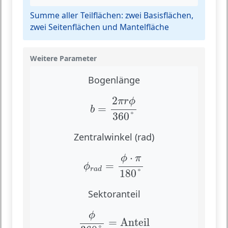
Summe aller Teilflächen: zwei Basisflächen,
zwei Seitenflächen und Mantelfläche
Weitere Parameter
Bogenlänge
b
=
2
π
r
ϕ
360
°
2
π
r
ϕ
=
b
360
°
Zentralwinkel (rad)
ϕ
r
a
d
=
ϕ
⋅
π
180
°
⋅
ϕ
π
=
ϕ
r
a
d
180
°
Sektoranteil
ϕ
360
°
=
Anteil
ϕ
=
Anteil