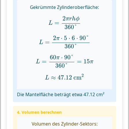
Gekrümmte Zylinderoberfläche:
L
=
2
π
r
h
ϕ
360
°
2
π
r
h
ϕ
=
L
360
°
L
=
2
π
⋅
5
⋅
6
⋅
90
°
360
°
2
⋅
5
⋅
6
⋅
90
°
π
=
L
360
°
L
=
60
π
⋅
90
°
360
°
=
15
π
60
⋅
90
°
π
=
=
15
L
π
360
°
L
≈
47.12
cm
2
2
≈
47.12
 cm
L
Die Mantelfläche beträgt etwa 47.12 cm²
4. Volumen berechnen
Volumen des Zylinder-Sektors: