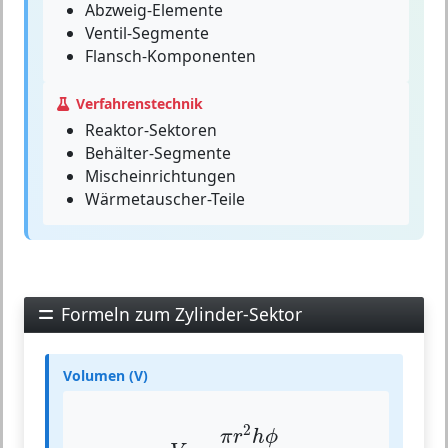
Abzweig-Elemente
Ventil-Segmente
Flansch-Komponenten
Verfahrenstechnik
Reaktor-Sektoren
Behälter-Segmente
Mischeinrichtungen
Wärmetauscher-Teile
Formeln zum Zylinder-Sektor
Volumen (V)
V
=
π
r
2
h
ϕ
360
°
2
π
r
h
ϕ