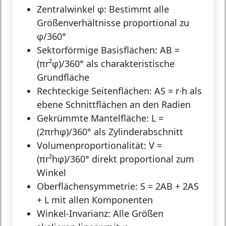
Zentralwinkel φ:
Bestimmt alle
Größenverhältnisse proportional zu
φ/360°
Sektorförmige Basisflächen:
AB =
(πr²φ)/360° als charakteristische
Grundfläche
Rechteckige Seitenflächen:
AS = r·h als
ebene Schnittflächen an den Radien
Gekrümmte Mantelfläche:
L =
(2πrhφ)/360° als Zylinderabschnitt
Volumenproportionalität:
V =
(πr²hφ)/360° direkt proportional zum
Winkel
Oberflächensymmetrie:
S = 2AB + 2AS
+ L mit allen Komponenten
Winkel-Invarianz:
Alle Größen