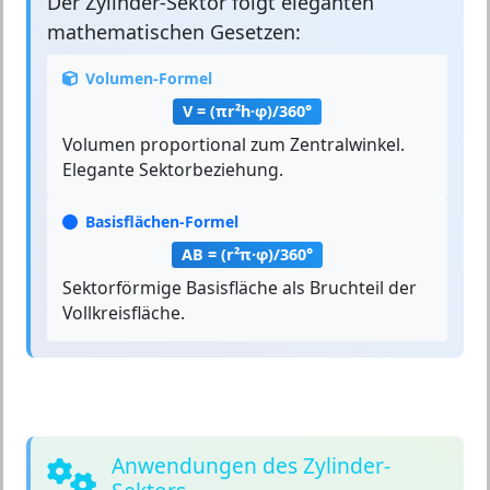
Der
Zylinder-Sektor
folgt eleganten
mathematischen Gesetzen:
Volumen-Formel
V = (πr²h·φ)/360°
Volumen proportional zum Zentralwinkel.
Elegante Sektorbeziehung.
Basisflächen-Formel
AB = (r²π·φ)/360°
Sektorförmige Basisfläche als Bruchteil der
Vollkreisfläche.
Anwendungen des Zylinder-