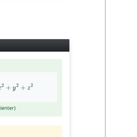
x
2
+
y
2
+
z
2
2
2
2
+
+
x
y
z
ienter)