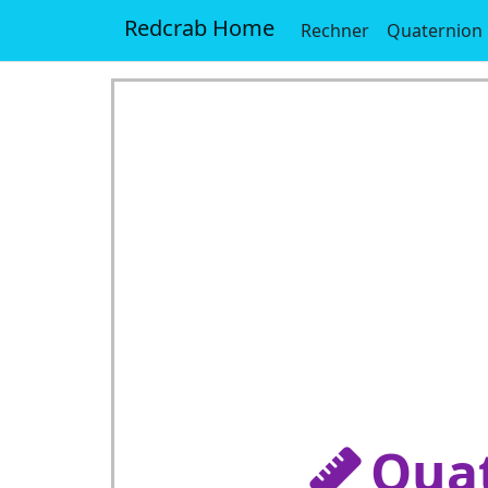
Redcrab Home
Rechner
Quaternion
Quat