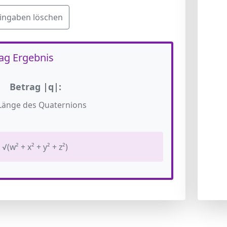
ingaben löschen
ag Ergebnis
Betrag |q|:
Länge des Quaternions
(w² + x² + y² + z²)