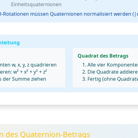
Einheitsquaternionen
D-Rotationen müssen Quaternionen normalisiert werden (|q
Anleitung
Quadrat des Betrags
ten w, x, y, z quadrieren
Alle vier Komponente
en: w² + x² + y² + z²
Die Quadrate addieren:
s der Summe ziehen
Fertig (ohne Quadrat
 des Quaternion-Betrags