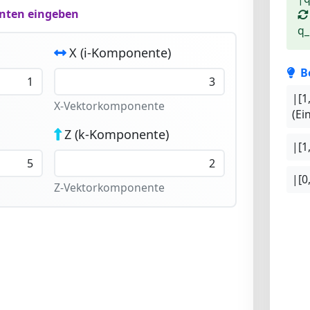
nten eingeben
q_
X (i-Komponente)
B
|[1,
X-Vektorkomponente
(Ei
Z (k-Komponente)
|[1,
|[0,
Z-Vektorkomponente