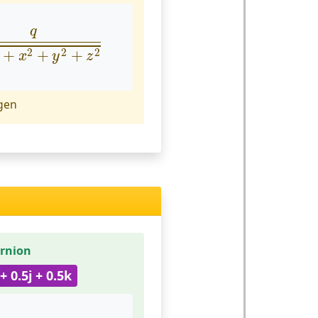
w
2
+
x
2
+
y
2
+
z
2
q
2
2
2
+
+
+
x
y
z
gen
ernion
 + 0.5j + 0.5k