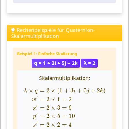
Rechenbeispiele für Quaternion-
Skalarmultiplikation
Beispiel 1: Einfache Skalierung
q = 1 + 3i + 5j + 2k
λ = 2
Skalarmultiplikation:
λ
×
q
=
2
×
(
1
+
3
i
+
5
j
+
2
k
)
w
′
=
2
×
1
=
2
x
′
=
2
×
3
=
×
=
2
×
(
1
+
3
+
5
+
2
)
λ
q
i
j
k
′
=
2
×
1
=
2
w
′
=
2
×
3
=
6
x
′
=
2
×
5
=
10
y
′
=
2
×
2
=
4
z