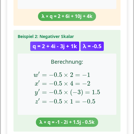
λ × q = 2 + 6i + 10j + 4k
Beispiel 2: Negativer Skalar
q = 2 + 4i - 3j + 1k
λ = -0.5
Berechnung:
w
′
=
−
0.5
×
2
=
−
1
x
′
=
−
0.5
×
4
=
−
2
y
′
=
−
0.
′
=
−
0.5
×
2
=
−
1
w
′
=
−
0.5
×
4
=
−
2
x
′
=
−
0.5
×
(
−
3
)
=
1.5
y
′
=
−
0.5
×
1
=
−
0.5
z
λ × q = -1 - 2i + 1.5j - 0.5k