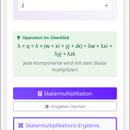
Operation im Überblick
λ × q = λ × (w + xi + yj + zk) = λw + λxi +
λyj + λzk
Jede Komponente wird mit dem Skalar
multipliziert
Skalarmultiplikation
Eingaben löschen
Skalarmultiplikations-Ergebnis