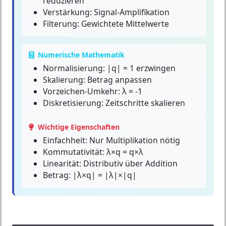
reduzieren
Verstärkung: Signal-Amplifikation
Filterung: Gewichtete Mittelwerte
Numerische Mathematik
Normalisierung: |q| = 1 erzwingen
Skalierung: Betrag anpassen
Vorzeichen-Umkehr: λ = -1
Diskretisierung: Zeitschritte skalieren
Wichtige Eigenschaften
Einfachheit:
Nur Multiplikation nötig
Kommutativität:
λ×q = q×λ
Linearität:
Distributiv über Addition
Betrag:
|λ×q| = |λ|×|q|