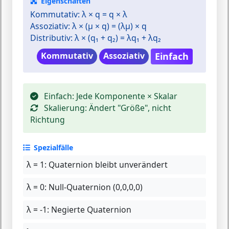
Eigenschaften
Kommutativ:
λ × q = q × λ
Assoziativ:
λ × (μ × q) = (λμ) × q
Distributiv:
λ × (q₁ + q₂) = λq₁ + λq₂
Kommutativ
Assoziativ
Einfach
Einfach:
Jede Komponente × Skalar
Skalierung:
Ändert "Größe", nicht
Richtung
Spezialfälle
λ = 1:
Quaternion bleibt unverändert
λ = 0:
Null-Quaternion (0,0,0,0)
λ = -1:
Negierte Quaternion