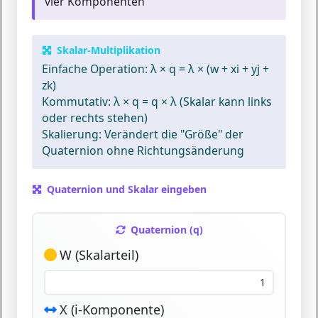
vier Komponenten
Skalar-Multiplikation
Einfache Operation:
λ × q = λ × (w + xi + yj +
zk)
Kommutativ:
λ × q = q × λ (Skalar kann links
oder rechts stehen)
Skalierung:
Verändert die "Größe" der
Quaternion ohne Richtungsänderung
Quaternion und Skalar eingeben
Quaternion (q)
W (Skalarteil)
X (i-Komponente)