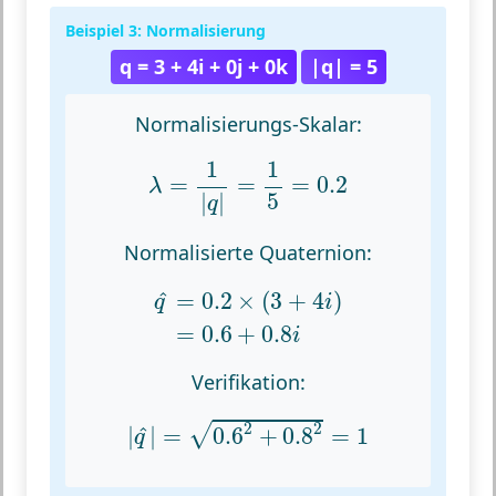
Beispiel 3: Normalisierung
q = 3 + 4i + 0j + 0k
|q| = 5
Normalisierungs-Skalar:
λ
=
1
|
q
|
=
1
5
=
0.2
1
1
=
=
=
0.2
λ
5
|
|
q
Normalisierte Quaternion:
q
^
=
0.2
×
(
3
+
4
i
)
=
0.6
+
0.8
i
=
0.2
×
(
3
+
4
)
^
q
i
=
0.6
+
0.8
i
Verifikation:
|
q
^
|
=
0.6
2
+
0.8
2
=
1
2
2
√
|
|
=
0.6
+
0.8
=
1
^
q