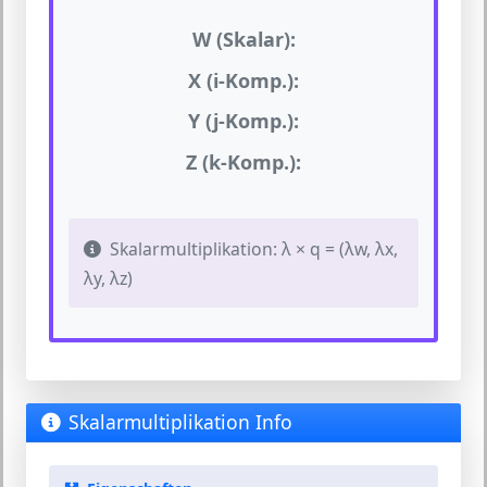
W (Skalar):
X (i-Komp.):
Y (j-Komp.):
Z (k-Komp.):
Skalarmultiplikation: λ × q = (λw, λx,
λy, λz)
Skalarmultiplikation Info