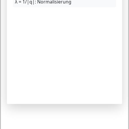
λ = 1/|q|:
Normalisierung