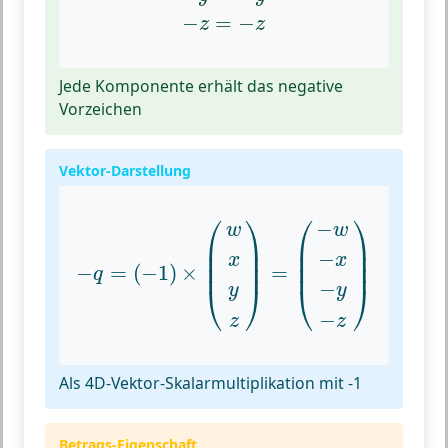
−
=
−
z
z
Jede Komponente erhält das negative
Vorzeichen
Vektor-Darstellung
−
q
=
(
−
1
)
×
(
w
x
y
z
)
=
(
−
w
−
x
−
y
−
z
)
⎛
⎞
⎛
⎞
−
w
w
⎜

⎟

⎜

⎟

⎜

⎟

⎜

⎟

−
x
x
⎜
⎟
⎜
⎟
−
=
(
−
1
)
×
=
q
−
⎝
⎠
⎝
⎠
y
y
−
z
z
Als 4D-Vektor-Skalarmultiplikation mit -1
Betrags-Eigenschaft