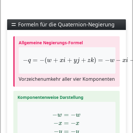
Formeln für die Quaternion-Negierung
Allgemeine Negierungs-Formel
−
q
=
−
(
w
+
x
i
+
y
j
+
z
k
)
=
−
w
−
x
i
−
y
j
−
−
=
−
(
+
+
+
)
=
−
−
q
w
x
i
y
j
z
k
w
x
i
Vorzeichenumkehr aller vier Komponenten
Komponentenweise Darstellung
−
w
=
−
w
−
x
=
−
x
−
y
=
−
y
−
z
=
−
z
−
=
−
w
w
−
=
−
x
x
−
=
−
y
y