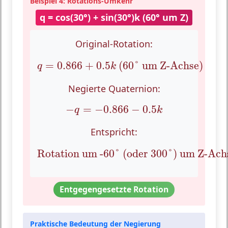
Beispiel 4: Rotations-Umkehr
q = cos(30°) + sin(30°)k (60° um Z)
Original-Rotation:
q
=
0.866
+
0.5
k
(60° um Z-Achse)
=
0.866
+
0.5
 (60° um Z-Achse)
q
k
Negierte Quaternion:
−
q
=
−
0.866
−
0.5
k
−
=
−
0.866
−
0.5
q
k
Entspricht:
Rotation um -60° (oder 300°) um Z-A
Rotation um -60° (oder 300°) um Z-Ach
Entgegengesetzte Rotation
Praktische Bedeutung der Negierung