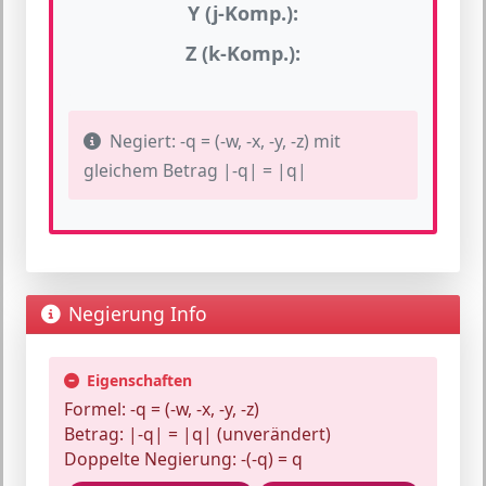
Y (j-Komp.):
Z (k-Komp.):
Negiert: -q = (-w, -x, -y, -z) mit
gleichem Betrag |-q| = |q|
Negierung Info
Eigenschaften
Formel:
-q = (-w, -x, -y, -z)
Betrag:
|-q| = |q| (unverändert)
Doppelte Negierung:
-(-q) = q