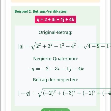
Beispiel 2: Betrags-Verifikation
q = 2 + 3i + 1j + 4k
Original-Betrag:
|
q
|
=
2
2
+
3
2
+
1
2
+
4
2
=
4
+
9
+
1
+
16
√
2
2
2
2
|
|
=
2
+
3
+
1
+
4
=
4
+
9
+
1
√
q
Negierte Quaternion:
−
q
=
−
2
−
3
i
−
1
j
−
4
k
−
=
−
2
−
3
−
1
−
4
q
i
j
k
Betrag der negierten:
|
−
q
|
=
(
−
2
)
2
+
(
−
3
)
2
+
(
−
1
)
2
+
(
−
4
)
2
√
2
2
2
|
−
|
=
(
−
2
)
+
(
−
3
)
+
(
−
1
)
+
(
−
q