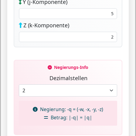
Y (j-Komponente)
Z (k-Komponente)
Negierungs-Info
Dezimalstellen
Negierung:
-q = (-w, -x, -y, -z)
Betrag:
|-q| = |q|