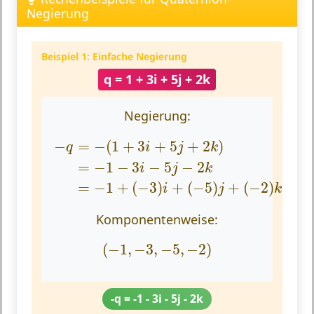
Negierung
Beispiel 1: Einfache Negierung
q = 1 + 3i + 5j + 2k
Negierung:
−
q
=
−
(
1
+
3
i
+
5
j
+
2
k
)
=
−
1
−
3
i
−
5
j
−
2
k
=
−
1
+
(
−
=
−
(
1
+
3
+
5
+
2
)
q
i
j
k
=
−
1
−
3
−
5
−
2
i
j
k
=
−
1
+
(
−
3
)
+
(
−
5
)
+
(
−
2
)
i
j
k
Komponentenweise:
(
−
1
,
−
3
,
−
5
,
−
2
)
(
−
1
,
−
3
,
−
5
,
−
2
)
-q = -1 - 3i - 5j - 2k