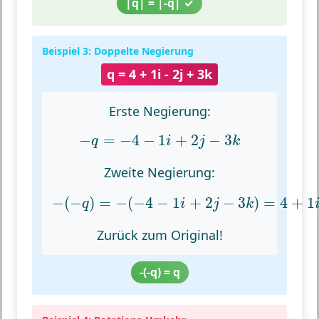
|q| = |-q| ✓
Beispiel 3: Doppelte Negierung
q = 4 + 1i - 2j + 3k
Erste Negierung:
−
q
=
−
4
−
1
i
+
2
j
−
3
k
−
=
−
4
−
1
+
2
−
3
q
i
j
k
Zweite Negierung:
−
(
−
q
)
=
−
(
−
4
−
1
i
+
2
j
−
3
k
)
=
4
+
1
i
−
2
−
(
−
)
=
−
(
−
4
−
1
+
2
−
3
)
=
4
+
1
q
i
j
k
Zurück zum Original!
-(-q) = q