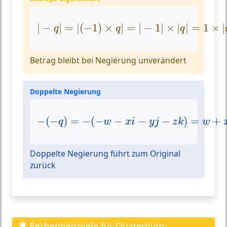
|
−
q
|
=
|
(
−
1
)
×
q
|
=
|
−
1
|
×
|
q
|
=
1
×
|
q
|
|
−
|
=
|
(
−
1
)
×
|
=
|
−
1
|
×
|
|
=
1
×
|
q
q
q
Betrag bleibt bei Negierung unverändert
Doppelte Negierung
−
(
−
q
)
=
−
(
−
w
−
x
i
−
y
j
−
z
k
)
=
w
+
x
i
+
−
(
−
)
=
−
(
−
−
−
−
)
=
+
q
w
x
i
y
j
z
k
w
Doppelte Negierung führt zum Original
zurück
Rechenbeispiele für Quaternion-