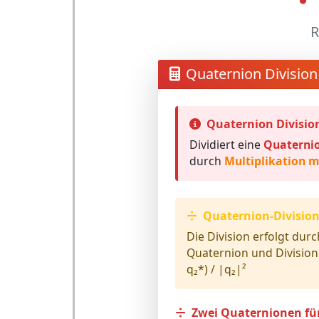
R
Quaternion Division
Quaternion Divisio
Dividiert eine
Quaternio
durch
Multiplikation m
Quaternion-Division
Die Division erfolgt dur
Quaternion
und Division 
q₂*) / |q₂|²
Zwei Quaternionen für