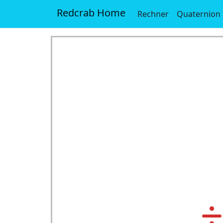
Redcrab Home
Rechner
Quaternion