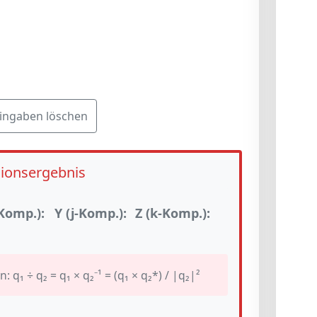
ingaben löschen
sionsergebnis
-Komp.):
Y (j-Komp.):
Z (k-Komp.):
 q₁ ÷ q₂ = q₁ × q₂⁻¹ = (q₁ × q₂*) / |q₂|²