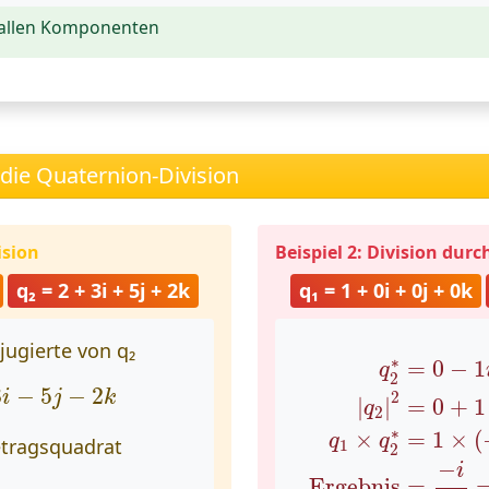
 allen Komponenten
 die Quaternion-Division
ision
Beispiel 2: Division dur
q₂ = 2 + 3i + 5j + 2k
q₁ = 1 + 0i + 0j + 0k
njugierte von q₂
q
2
∗
=
0
−
1
i
−
0
j
−
0
k
∗
=
0
−
1
q
2
3
i
−
5
j
−
2
k
3
−
5
−
2
i
j
k
2
|
|
=
0
+
1
q
2
∗
×
=
1
×
(
q
q
Betragsquadrat
1
2
−
i
9
+
25
+
4
=
42
Ergebnis
=