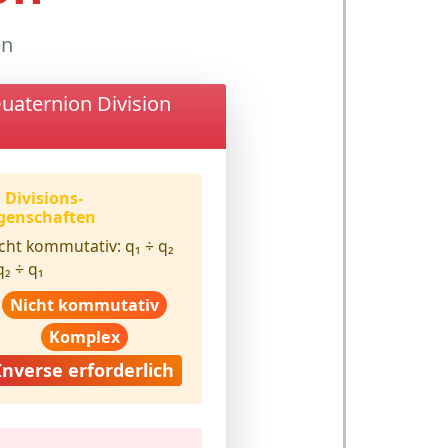
en
uaternion Division
Divisions-
genschaften
cht kommutativ:
q₁ ÷ q₂
q₂ ÷ q₁
Nicht kommutativ
Komplex
Inverse erforderlich