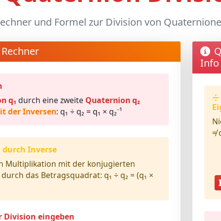
echner und Formel zur Division von Quaternion
 Rechner
Q
Info
n
n q₁
durch eine zweite
Quaternion q₂
Ei
it der Inversen
: q₁ ÷ q₂ = q₁ × q₂⁻¹
Ni
≠ 
 durch Inverse
ch
Multiplikation mit der konjugierten
durch das Betragsquadrat: q₁ ÷ q₂ = (q₁ ×
 Division eingeben