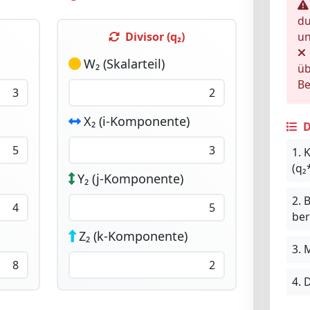
du
Divisor (q₂)
u
W₂ (Skalarteil)
üb
Be
X₂ (i-Komponente)
D
1.
K
(q₂
Y₂ (j-Komponente)
2.
B
ber
Z₂ (k-Komponente)
3.
M
4.
D