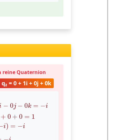
ch reine Quaternion
q₂ = 0 + 1i + 0j + 0k
=
−
i
|
q
2
|
2
=
0
+
1
+
0
+
0
=
1
q
1
×
q
2
∗
=
1
×
(
−
i
)
=
−
i
Ergebn
−
0
−
0
=
−
i
j
k
i
+
0
+
0
=
1
−
)
=
−
i
i
=
−
i