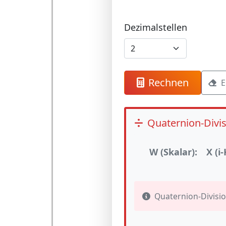
Dezimalstellen
Rechnen
E
Quaternion-Divi
W (Skalar):
X (i
Quaternion-Division: