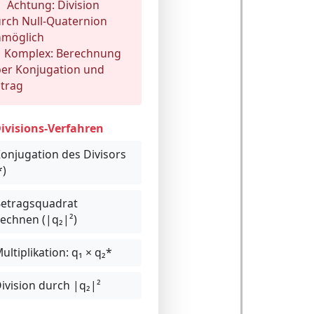
Achtung:
Division
rch Null-Quaternion
nmöglich
Komplex:
Berechnung
er Konjugation und
trag
ivisions-Verfahren
onjugation des Divisors
*)
etragsquadrat
echnen (|q₂|²)
ultiplikation: q₁ × q₂*
ivision durch |q₂|²