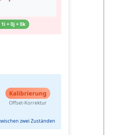
 1i + 0j + 0k
Kalibrierung
Offset-Korrektur
 zwischen zwei Zuständen