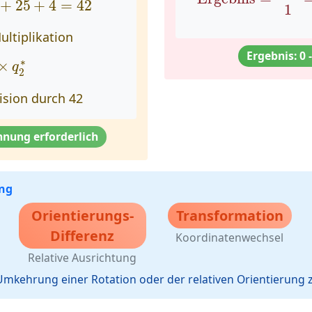
+
25
+
4
=
42
1
Multiplikation
Ergebnis: 0 -
×
q
2
∗
∗
×
q
2
vision durch 42
nung erforderlich
ng
Orientierungs-
Transformation
Differenz
Koordinatenwechsel
Relative Ausrichtung
 Umkehrung einer Rotation oder der relativen Orientierung