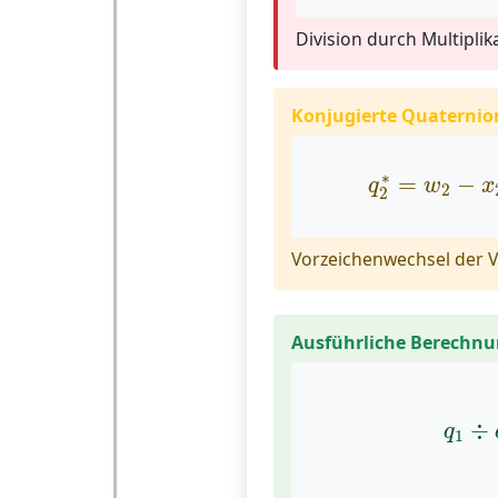
Division durch Multiplik
Konjugierte Quaternio
q
2
∗
=
w
2
−
∗
=
−
q
w
x
2
2
Vorzeichenwechsel der
Ausführliche Berechn
q
1
÷
q
÷
q
1