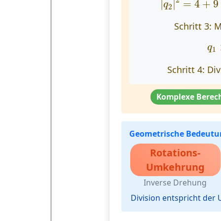
|
|
=
4
+
9
q
2
Schritt 3: 
q
1
q
1
Schritt 4: Di
Komplexe Berech
Geometrische Bedeutu
Rotations-
Umkehrung
Inverse Drehung
Division entspricht der