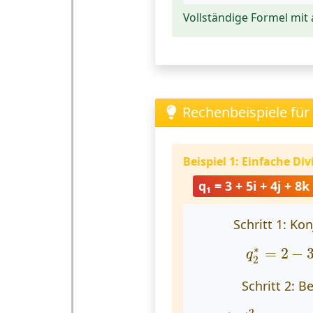
Vollständige Formel mit
Rechenbeispiele für
Beispiel 1: Einfache Div
q₁ = 3 + 5i + 4j + 8k
Schritt 1: Ko
q
2
∗
=
2
−
∗
=
2
−
q
2
Schritt 2: 
|
q
2
|
2
=
4
+
2