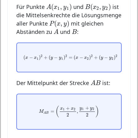
A
(
x
1
,
y
1
)
B
(
x
2
,
y
2
)
(
,
)
(
,
)
Für Punkte
und
ist
A
x
y
B
x
y
1
1
2
2
die Mittelsenkrechte die Lösungsmenge
P
(
x
,
y
)
(
,
)
aller Punkte
mit gleichen
P
x
y
A
B
Abständen zu
und
:
A
B
(
x
−
x
1
)
2
+
(
y
−
y
1
)
2
=
(
x
−
x
2
)
2
+
(
y
−
y
2
)
2
2
2
2
2
(
−
)
+
(
−
)
=
(
−
)
+
(
−
)
x
x
y
y
x
x
y
y
1
1
2
2
A
B
Der Mittelpunkt der Strecke
ist:
A
B
M
A
B
=
(
x
1
+
x
2
2
,
y
1
+
y
2
2
)
+
+
(
)
y
y
x
x
1
2
1
2
=
,
M
A
B
2
2