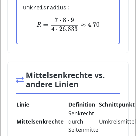
Umkreisradius:
R
=
7
⋅
8
⋅
9
4
⋅
26.833
≈
4.70
7
⋅
8
⋅
9
=
≈
4.70
R
4
⋅
26.833
Mittelsenkrechte vs.
andere Linien
Linie
Definition
Schnittpunkt
Senkrecht
Mittelsenkrechte
durch
Umkreismitte
Seitenmitte