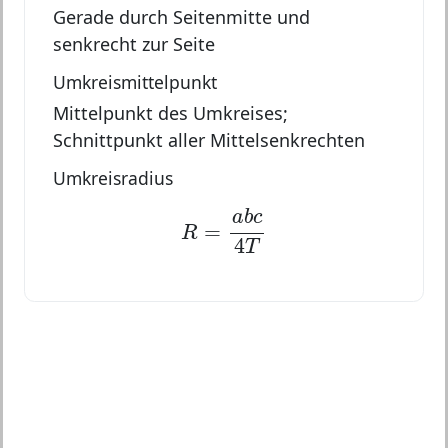
Gerade durch Seitenmitte und
senkrecht zur Seite
Umkreismittelpunkt
Mittelpunkt des Umkreises;
Schnittpunkt aller Mittelsenkrechten
Umkreisradius
R
=
a
b
c
4
T
a
b
c
=
R
4
T