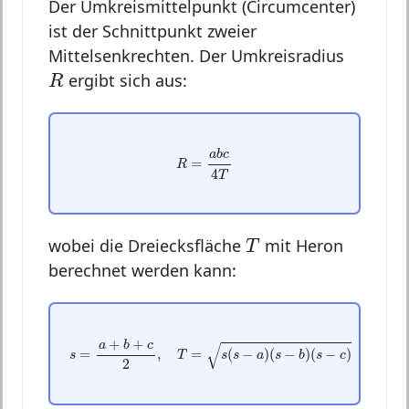
Der Umkreismittelpunkt (Circumcenter)
ist der Schnittpunkt zweier
Mittelsenkrechten. Der Umkreisradius
R
ergibt sich aus:
R
R
=
a
b
c
4
T
a
b
c
=
R
4
T
T
wobei die Dreiecksfläche
mit Heron
T
berechnet werden kann:
s
=
a
+
b
+
c
2
,
T
=
s
(
s
−
a
)
(
s
−
b
)
(
s
−
c
)
+
+
a
b
c
√
=
,
=
(
−
)
(
−
)
(
−
)
s
T
s
s
a
s
b
s
c
2