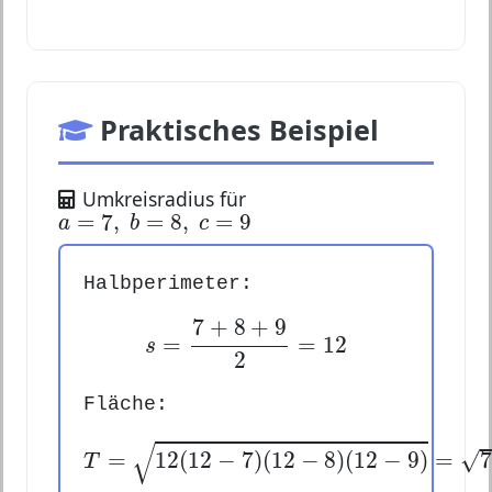
Praktisches Beispiel
Umkreisradius für
a
=
7
,
b
=
8
,
c
=
9
=
7
,
=
8
,
=
9
a
b
c
Halbperimeter:
s
=
7
+
8
+
9
2
=
12
7
+
8
+
9
=
=
12
s
2
Fläche:
T
=
12
(
12
−
7
)
(
12
−
8
)
(
12
−
9
)
=
720
√
=
12
(
12
−
7
)
(
12
−
8
)
(
12
−
9
)
=
√
7
T