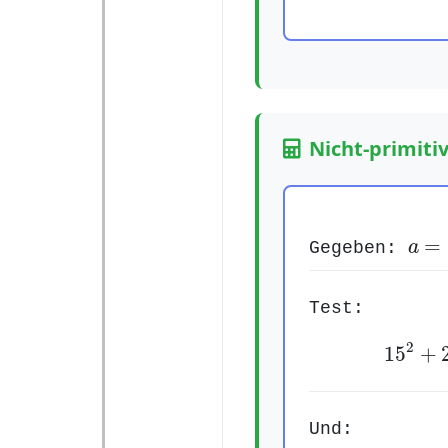
Nicht-primitiv
a
=
1
=
Gegeben:
a
Test:
15
2
2
15
+
Und: