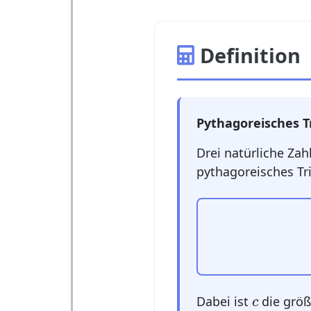
Definition
Pythagoreisches Tr
Drei natürliche Za
pythagoreisches Tr
c
Dabei ist
die größ
c