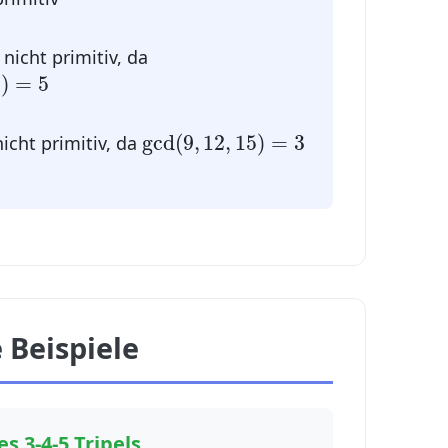
nicht primitiv, da
5
)
=
5
5
)
=
5
gcd
(
9
,
12
,
15
)
=
3
gcd
(
9
,
12
,
15
)
=
3
icht primitiv, da
 Beispiele
es 3-4-5 Tripels