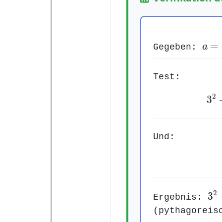
a
=
3
=
Gegeben:
a
Test:
2
3
Und:
3
2
2
3
Ergebnis:
(pythagoreis