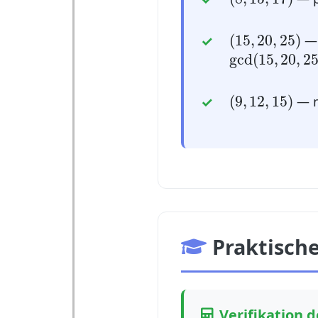
(
15
,
20
,
25
)
(
15
,
20
,
25
)
— 
gcd
(
15
,
20
,
2
gcd
(
15
,
20
,
2
(
9
,
12
,
15
)
(
9
,
12
,
15
)
— n
Praktische
Verifikation d