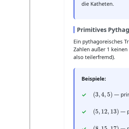
die Katheten.
Primitives Pythag
Ein pythagoreisches Tr
Zahlen außer 1 keinen
also teilerfremd).
Beispiele:
(
3
,
4
,
5
)
(
3
,
4
,
5
)
— prim
(
5
,
12
,
13
)
(
5
,
12
,
13
)
— p
(
8
,
15
,
17
)
(
8
,
15
,
17
)
— p