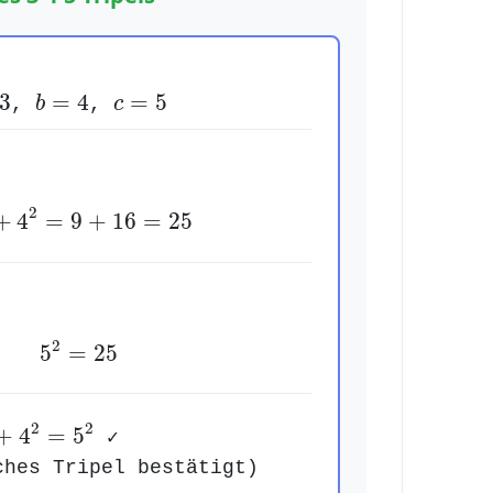
b
=
4
c
=
5
3
=
4
=
5
,
b
,
c
3
2
+
4
2
=
9
+
16
=
25
2
+
4
=
9
+
16
=
25
5
2
=
25
2
5
=
25
+
4
2
=
5
2
2
2
+
4
=
5
✓
ches Tripel bestätigt)