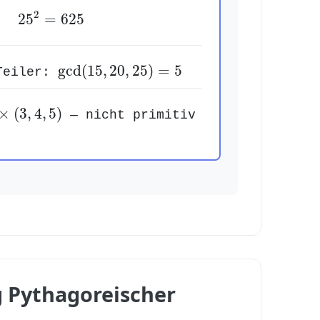
25
2
=
625
2
25
=
625
gcd
(
15
,
20
,
25
)
=
5
gcd
(
15
,
20
,
25
)
=
5
Teiler:
×
(
3
,
4
,
5
)
×
(
3
,
4
,
5
)
— nicht primitiv
 Pythagoreischer