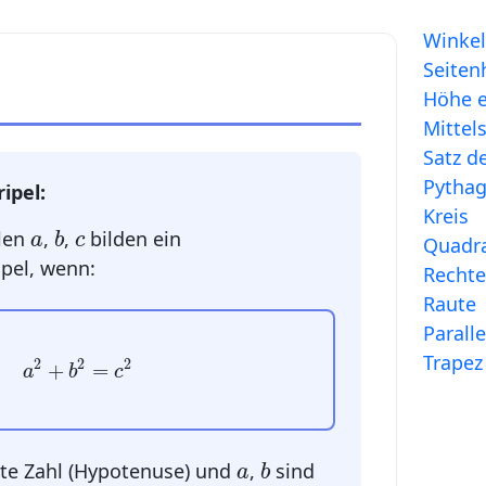
Winkel
Seiten
Höhe e
Mittel
Satz d
Pythago
ipel:
Kreis
b
a
c
hlen
,
,
bilden ein
a
b
c
Quadr
ipel, wenn:
Rechte
Raute
Paral
a
2
+
b
2
=
c
2
Trapez
2
2
2
+
=
a
b
c
b
a
te Zahl (Hypotenuse) und
,
sind
a
b