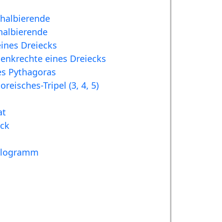
halbierende
halbierende
ines Dreiecks
senkrechte eines Dreiecks
es Pythagoras
reisches-Tripel (3, 4, 5)
at
ck
lelogramm