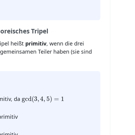
oreisches Tripel
ipel heißt
primitiv
, wenn die drei
 gemeinsamen Teiler haben (sie sind
gcd
(
3
,
4
,
5
)
=
1
gcd
(
3
,
4
,
5
)
=
1
itiv, da
rimitiv
rimitiv