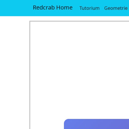
Redcrab Home
Tutorium
Geometrie