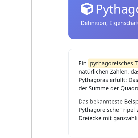
Pythago
Definition, Eigenscha
Ein
pythagoreisches T
natürlichen Zahlen, da
Pythagoras erfüllt: Da
der Summe der Quadra
Das bekannteste Beispiel
Pythagoreische Tripel
Dreiecke mit ganzzahl