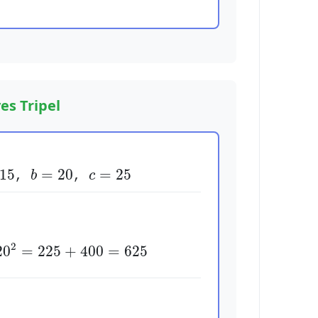
es Tripel
b
=
20
5
c
=
25
15
=
20
=
25
,
b
,
c
+
20
2
=
225
+
400
=
625
2
20
=
225
+
400
=
625