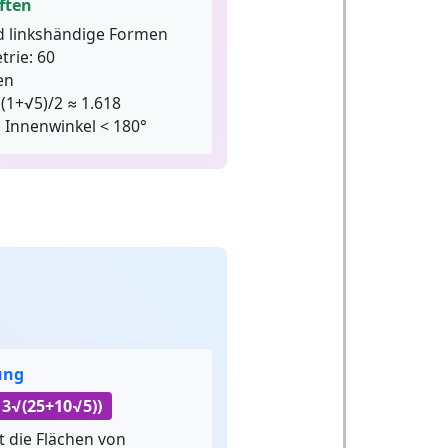
ften
d linkshändige Formen
trie:
60
en
(1+√5)/2 ≈ 1.618
e Innenwinkel < 180°
ung
+ 3√(25+10√5))
t die Flächen von