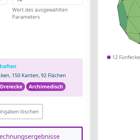
Wert des ausgewählten
Parameters
●
12 Fünfeck
haften
ken, 150 Kanten, 92 Flächen
 Dreiecke
Archimedisch
ingaben löschen
echnungsergebnisse