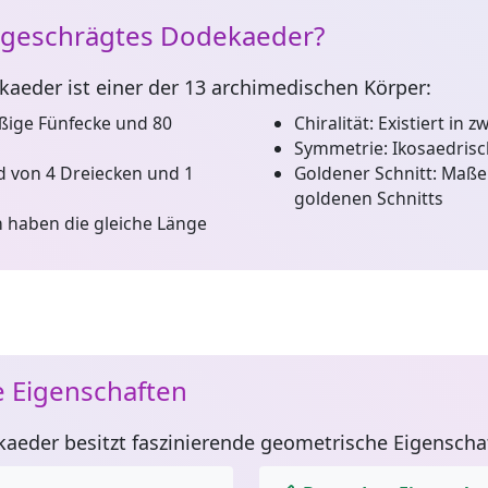
abgeschrägtes Dodekaeder?
kaeder
ist einer der 13 archimedischen Körper:
ige Fünfecke und 80
Chiralität:
Existiert in z
Symmetrie:
Ikosaedris
d von 4 Dreiecken und 1
Goldener Schnitt:
Maße 
goldenen Schnitts
n haben die gleiche Länge
 Eigenschaften
kaeder
besitzt faszinierende geometrische Eigenscha