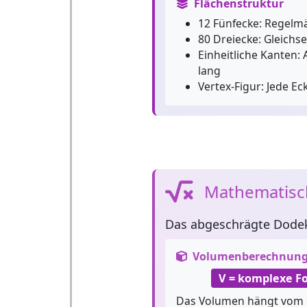
Flächenstruktur
12 Fünfecke:
Regelmä
80 Dreiecke:
Gleichse
Einheitliche Kanten:
A
lang
Vertex-Figur:
Jede Eck
Mathematisc
Das
abgeschrägte Dode
Volumenberechnun
V = komplexe Fo
Das Volumen hängt vom 