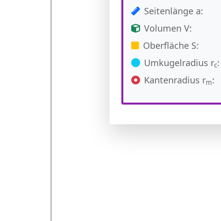
Seitenlänge a:
Volumen V:
Oberfläche S:
Umkugelradius r
:
c
Kantenradius r
:
m