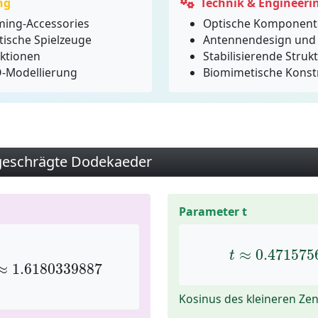
ng
Technik & Engineeri
ming-Accessories
Optische Komponent
ische Spielzeuge
Antennendesign und
ktionen
Stabilisierende Stru
3D-Modellierung
Biomimetische Konst
geschrägte Dodekaeder
Parameter t
.6180339887
t
≈
0.471575
≈
0.471575
t
≈
1.6180339887
Kosinus des kleineren Zen