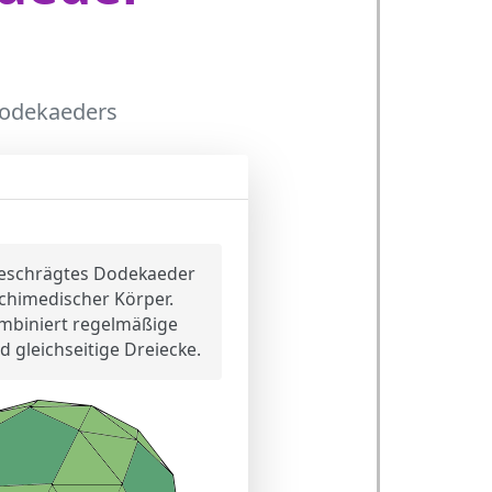
Dodekaeders
er-Struktur
eschrägtes Dodekaeder
archimedischer Körper.
mbiniert regelmäßige
d gleichseitige Dreiecke.