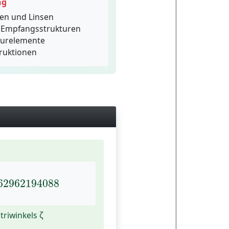
ng
en und Linsen
 Empfangsstrukturen
kturelemente
ruktionen
62962194088
62962194088
triwinkels ζ