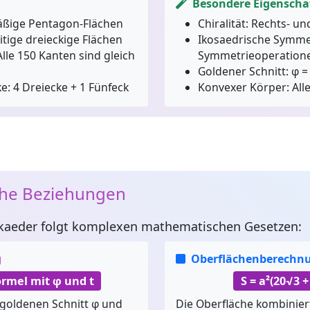
Besondere Eigenscha
ßige Pentagon-Flächen
Chiralität:
Rechts- un
itige dreieckige Flächen
Ikosaedrische Symme
lle 150 Kanten sind gleich
Symmetrieoperation
Goldener Schnitt:
φ = 
e: 4 Dreiecke + 1 Fünfeck
Konvexer Körper:
All
he Beziehungen
kaeder
folgt komplexen mathematischen Gesetzen:
g
Oberflächenberechn
rmel mit φ und t
S = a²(20√3 
goldenen Schnitt φ und
Die Oberfläche kombinier