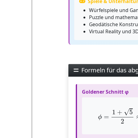
Spiele & Unterhaltu
Würfelspiele und Ga
Puzzle und mathemat
Geodätische Konstru
Virtual Reality und 
Formeln für das ab
Goldener Schnitt φ
ϕ
=
1
+
5
2
≈
1
√
1
+
5
=
ϕ
2