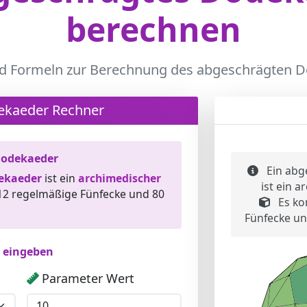
berechnen
d Formeln zur Berechnung des abgeschrägten 
ekaeder Rechner
Dodekaed
Dodekaeder
Ein abg
ekaeder
ist ein
archimedischer
ist ein 
 12 regelmäßige Fünfecke und 80
Es ko
Fünfecke un
 eingeben
Parameter Wert