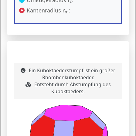
Umkugelradius r
:
c
Kantenradius r
:
m
Komplexe Struktur
Ein Kuboktaederstumpf ist ein großer
Rhombenkuboktaeder.
Entsteht durch Abstumpfung des
Kuboktaeders.