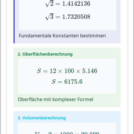
√
2
=
1.4142136
3
=
1.7320508
√
3
=
1.7320508
Fundamentale Konstanten bestimmen
2. Oberflächenberechnung
S
=
12
×
100
×
5.146
=
12
×
100
×
5.146
S
S
=
6175.6
=
6175.6
S
Oberfläche mit komplexer Formel
3. Volumenberechnung
V
=
2
×
1000
×
20.899