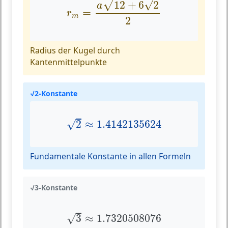
√
√
12
+
6
2
a
=
r
m
2
Radius der Kugel durch
Kantenmittelpunkte
√2-Konstante
2
≈
1.4142135624
√
2
≈
1.4142135624
Fundamentale Konstante in allen Formeln
√3-Konstante
3
≈
1.7320508076
√
3
≈
1.7320508076