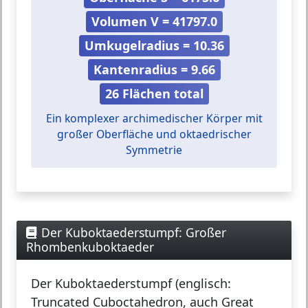
Volumen V = 41797.0
Umkugelradius = 10.36
Kantenradius = 9.66
26 Flächen total
Ein komplexer archimedischer Körper mit
großer Oberfläche und oktaedrischer
Symmetrie
Der Kuboktaederstumpf: Großer
Rhombenkuboktaeder
Der
Kuboktaederstumpf
(englisch:
Truncated Cuboctahedron, auch Great