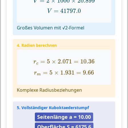
=
2
×
1000
×
20.899
V
V
=
41797.0
=
41797.0
V
Großes Volumen mit √2-Formel
4. Radien berechnen
r
c
=
5
×
2.071
=
10.36
=
5
×
2.071
=
10.36
r
c
r
m
=
5
×
1.931
=
9.66
=
5
×
1.931
=
9.66
r
m
Komplexe Radiusbeziehungen
5. Vollständiger Kuboktaederstumpf
Seitenlänge a = 10.00
Oberfläche S = 6175.6