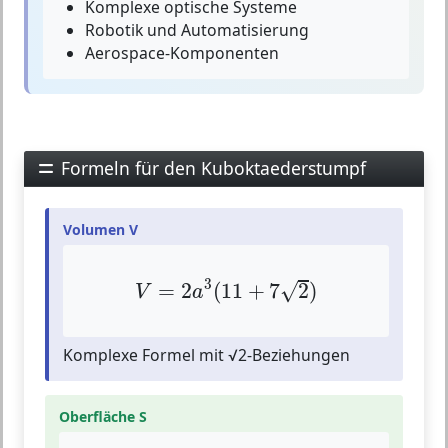
Komplexe optische Systeme
Robotik und Automatisierung
Aerospace-Komponenten
Formeln für den Kuboktaederstumpf
Volumen V
V
=
2
a
3
(
11
+
7
2
)
3
√
=
2
(
11
+
7
2
)
V
a
Komplexe Formel mit √2-Beziehungen
Oberfläche S