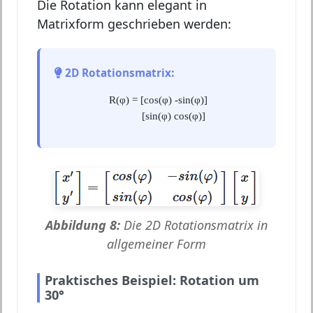
Die Rotation kann elegant in
Matrixform geschrieben werden:
2D Rotationsmatrix:
R(φ) = [cos(φ) -sin(φ)]
[sin(φ) cos(φ)]
Abbildung 8:
Die 2D Rotationsmatrix in
allgemeiner Form
Praktisches Beispiel: Rotation um
30°