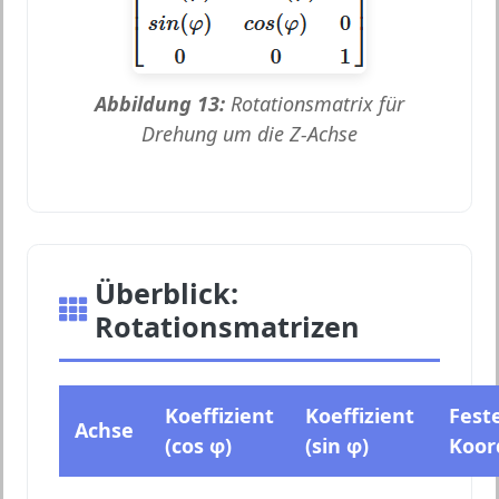
Abbildung 13:
Rotationsmatrix für
Drehung um die Z-Achse
Überblick:
Rotationsmatrizen
Koeffizient
Koeffizient
Fest
Achse
(cos φ)
(sin φ)
Koor