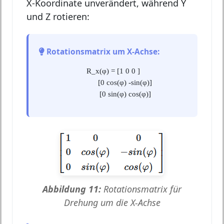
X-Koordinate unverändert, während Y
und Z rotieren:
Rotationsmatrix um X-Achse:
R_x(φ) = [1 0 0 ]
[0 cos(φ) -sin(φ)]
[0 sin(φ) cos(φ)]
Abbildung 11:
Rotationsmatrix für
Drehung um die X-Achse