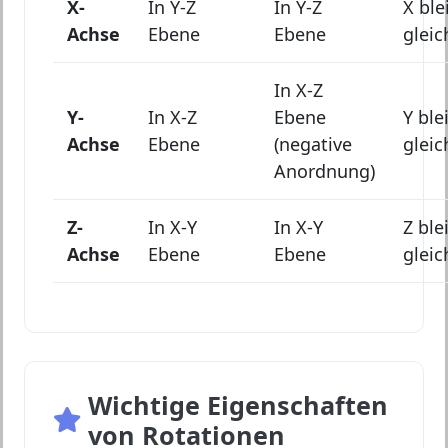
X-
In Y-Z
In Y-Z
X ble
Achse
Ebene
Ebene
gleic
In X-Z
Y-
In X-Z
Ebene
Y ble
Achse
Ebene
(negative
gleic
Anordnung)
Z-
In X-Y
In X-Y
Z ble
Achse
Ebene
Ebene
gleic
Wichtige Eigenschaften
von Rotationen