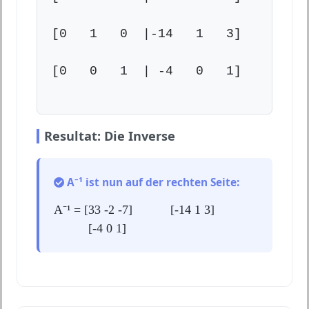
[0   1   0  |-14   1   3]

[0   0   1  | -4   0   1]

Resultat: Die Inverse
A⁻¹ ist nun auf der rechten Seite:
A⁻¹ = [33 -2 -7] [-14 1 3]
[-4 0 1]