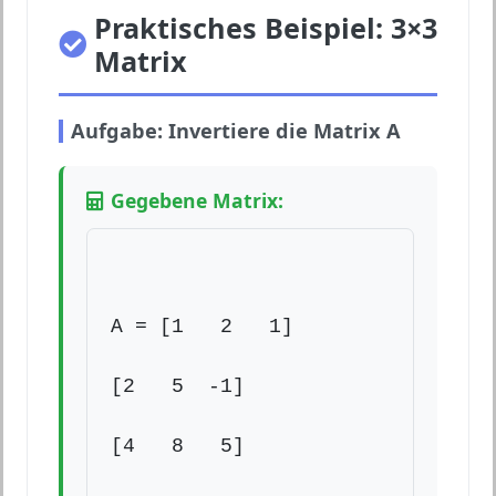
Praktisches Beispiel: 3×3
Matrix
Aufgabe: Invertiere die Matrix A
Gegebene Matrix:
A = [1   2   1]

[2   5  -1]

[4   8   5]
