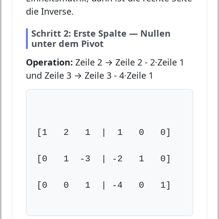
die Inverse.
Schritt 2: Erste Spalte — Nullen
unter dem Pivot
Operation:
Zeile 2 → Zeile 2 - 2·Zeile 1
und Zeile 3 → Zeile 3 - 4·Zeile 1
[1   2   1  |  1   0   0]

[0   1  -3  | -2   1   0]

[0   0   1  | -4   0   1]
