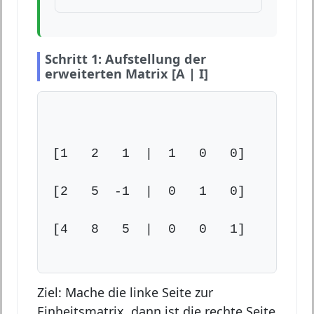
Schritt 1: Aufstellung der
erweiterten Matrix [A | I]
[1   2   1  |  1   0   0]

[2   5  -1  |  0   1   0]

[4   8   5  |  0   0   1]

Ziel: Mache die linke Seite zur
Einheitsmatrix, dann ist die rechte Seite