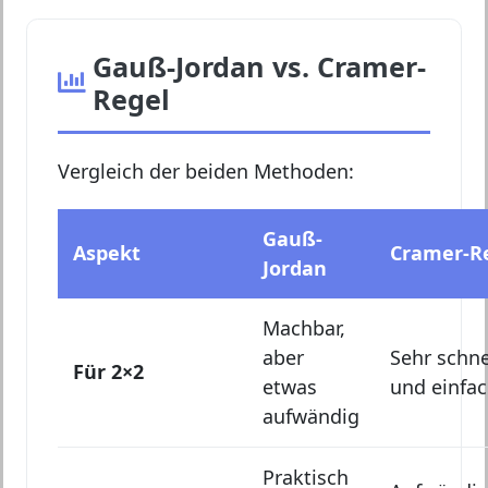
Gauß-Jordan vs. Cramer-
Regel
Vergleich der beiden Methoden:
Gauß-
Aspekt
Cramer-R
Jordan
Machbar,
aber
Sehr schne
Für 2×2
etwas
und einfa
aufwändig
Praktisch