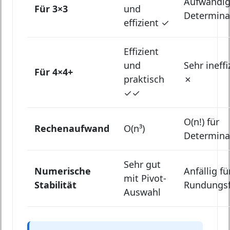
Aufwändig
Für 3×3
und
Determina
effizient ✓
Effizient
und
Sehr ineffi
Für 4×4+
praktisch
✗
✓✓
O(n!) für
Rechenaufwand
O(n³)
Determina
Sehr gut
Numerische
Anfällig fü
mit Pivot-
Stabilität
Rundungsf
Auswahl