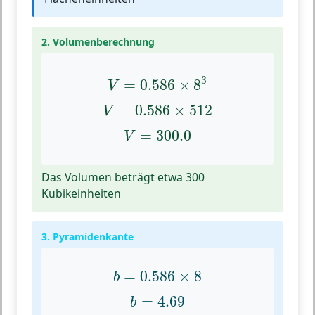
2. Volumenberechnung
V
=
0.586
×
8
3
3
=
0.586
×
8
V
V
=
0.586
×
512
=
0.586
×
512
V
V
=
300.0
=
300.0
V
Das Volumen beträgt etwa 300
Kubikeinheiten
3. Pyramidenkante
b
=
0.586
×
8
=
0.586
×
8
b
b
=
4.69
=
4.69
b