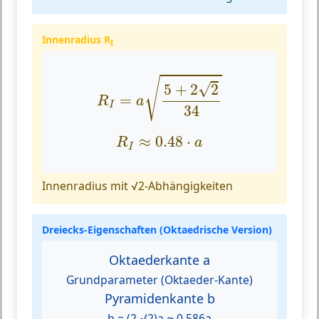
Innenradius R
I
R
I
=
a
5
+
2
2
34
√
√
5
+
2
2
=
R
a
I
34
R
I
≈
0.48
⋅
a
≈
0.48
⋅
R
a
I
Innenradius mit √2-Abhängigkeiten
Dreiecks-Eigenschaften (Oktaedrische Version)
Oktaederkante a
Grundparameter (Oktaeder-Kante)
Pyramidenkante b
b = (2-√2)a ≈ 0.586a