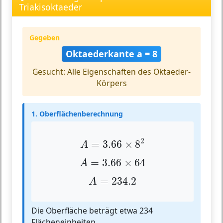
Triakisoktaeder
Gegeben
Oktaederkante a = 8
Gesucht: Alle Eigenschaften des Oktaeder-
Körpers
1. Oberflächenberechnung
A
=
3.66
×
8
2
2
=
3.66
×
8
A
A
=
3.66
×
64
=
3.66
×
64
A
A
=
234.2
=
234.2
A
Die Oberfläche beträgt etwa 234
Flächeneinheiten