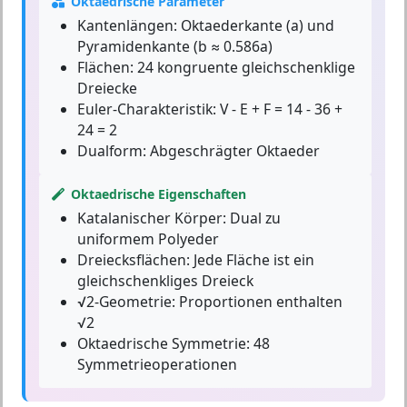
Oktaedrische Parameter
Kantenlängen:
Oktaederkante (a) und
Pyramidenkante (b ≈ 0.586a)
Flächen:
24 kongruente gleichschenklige
Dreiecke
Euler-Charakteristik:
V - E + F = 14 - 36 +
24 = 2
Dualform:
Abgeschrägter Oktaeder
Oktaedrische Eigenschaften
Katalanischer Körper:
Dual zu
uniformem Polyeder
Dreiecksflächen:
Jede Fläche ist ein
gleichschenkliges Dreieck
√2-Geometrie:
Proportionen enthalten
√2
Oktaedrische Symmetrie:
48
Symmetrieoperationen