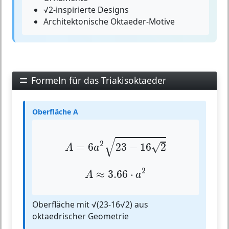
√2-inspirierte Designs
Architektonische Oktaeder-Motive
Formeln für das Triakisoktaeder
Oberfläche A
A
=
6
a
2
23
−
16
2
√
2
√
=
6
23
−
16
2
A
a
A
≈
3.66
⋅
a
2
2
≈
3.66
⋅
A
a
Oberfläche mit √(23-16√2) aus
oktaedrischer Geometrie