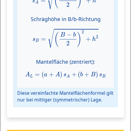
(
)
=
+
s
h
A
2
Schräghöhe in B/b-Richtung
s
B
=
(
B
−
b
2
)
2
+
h
2
√
2
−
(
)
B
b
2
=
+
s
h
B
2
Mantelfläche (zentriert):
A
L
=
(
a
+
A
)
s
A
+
(
b
+
B
)
s
B
=
(
+
)
+
(
+
)
A
a
A
s
b
B
s
L
B
A
Diese vereinfachte Mantelflächenformel gilt
nur bei mittiger (symmetrischer) Lage.