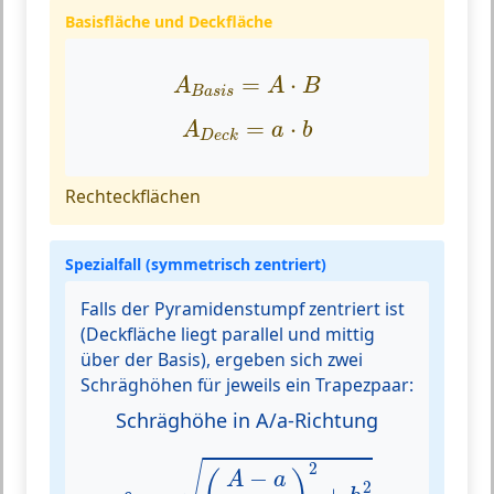
Basisfläche und Deckfläche
A
B
a
s
i
s
=
A
⋅
B
=
⋅
A
A
B
B
a
s
i
s
A
D
e
c
k
=
a
⋅
b
=
⋅
A
a
b
D
e
c
k
Rechteckflächen
Spezialfall (symmetrisch zentriert)
Falls der Pyramidenstumpf
zentriert
ist
(Deckfläche liegt parallel und mittig
über der Basis), ergeben sich zwei
Schräghöhen für jeweils ein Trapezpaar:
Schräghöhe in A/a-Richtung
s
A
=
(
A
−
a
2
)
2
+
h
2
√
2
−
A
a
2