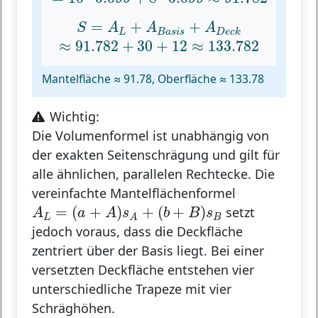
S
=
A
L
+
A
B
a
s
i
s
+
A
D
e
c
k
=
+
+
S
A
A
A
L
B
a
s
i
s
D
e
c
k
≈
91.782
+
30
+
12
≈
133.782
≈
91.782
+
30
+
12
≈
133.782
Mantelfläche ≈ 91.78, Oberfläche ≈ 133.78
Wichtig:
Die Volumenformel ist unabhängig von
der exakten Seitenschrägung und gilt für
alle ähnlichen, parallelen Rechtecke. Die
vereinfachte Mantelflächenformel
A
L
=
(
a
+
A
)
s
A
+
(
b
+
B
)
s
B
=
(
+
)
+
(
+
)
setzt
A
a
A
s
b
B
s
L
B
A
jedoch voraus, dass die Deckfläche
zentriert
über der Basis liegt. Bei einer
versetzten Deckfläche entstehen vier
unterschiedliche Trapeze mit vier
Schräghöhen.