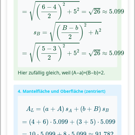
=
(
6
−
4
2
)
2
+
5
2
=
26
≈
5.099
√
2
6
−
4
(
)
2
√
=
+
5
=
26
≈
5.099
2
s
B
=
(
B
−
b
2
)
2
+
h
2
√
2
−
(
)
B
b
2
=
+
s
h
B
2
=
(
5
−
3
2
)
2
+
5
2
=
26
≈
5.099
√
2
5
−
3
(
)
2
√
=
+
5
=
26
≈
5.099
2
Hier zufällig gleich, weil (A−a)=(B−b)=2.
4. Mantelfläche und Oberfläche (zentriert)
A
L
=
(
a
+
A
)
s
A
+
(
b
+
B
)
s
B
=
(
+
)
+
(
+
)
A
a
A
s
b
B
s
L
B
A
=
(
4
+
6
)
⋅
5.099
+
(
3
+
5
)
⋅
5.099
=
(
4
+
6
)
⋅
5.099
+
(
3
+
5
)
⋅
5.099
=
10
⋅
5.099
+
8
⋅
5.099
≈
91.782
=
10
⋅
5.099
+
8
⋅
5.099
≈
91.782