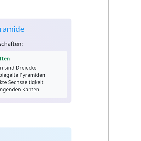
yramide
chaften:
ften
en sind Dreiecke
piegelte Pyramiden
kte Sechsseitigkeit
ingenden Kanten