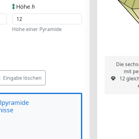
Höhe
h
Höhe einer Pyramide
Die sechs
mit pe
Eingabe löschen
12 gleic
lpyramide
isse