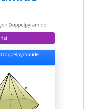
igen Doppelpyramide
rie!
-Doppelpyramide