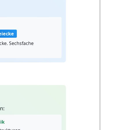
eiecke
cke. Sechsfache
n:
ik