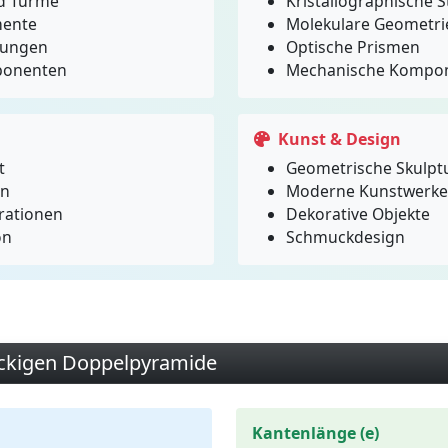
d Türme
Kristallographische 
mente
Molekulare Geometri
bungen
Optische Prismen
ponenten
Mechanische Kompo
Kunst & Design
t
Geometrische Skulpt
en
Moderne Kunstwerke
rationen
Dekorative Objekte
on
Schmuckdesign
eckigen Doppelpyramide
Kantenlänge (e)