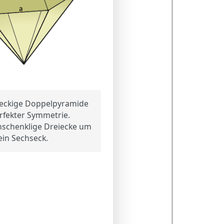
eckige Doppelpyramide
rfekter Symmetrie.
hschenklige Dreiecke um
ein Sechseck.