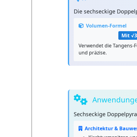
Die
sechseckige Doppel
Volumen-Formel
Mit √3
Verwendet die Tangens-Fu
und präzise.
Anwendunge
Sechseckige Doppelpyr
Architektur & Bauwe