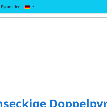
Pyramiden
hseckige Doppelpy