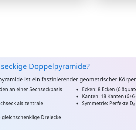
chseckige Doppelpyramide?
pyramide
ist ein faszinierender geometrischer Körper
den an einer Sechseckbasis
Ecken:
8 Ecken (6 äquato
Kanten:
18 Kanten (6+6
hseck als zentrale
Symmetrie:
Perfekte D
6
gleichschenklige Dreiecke