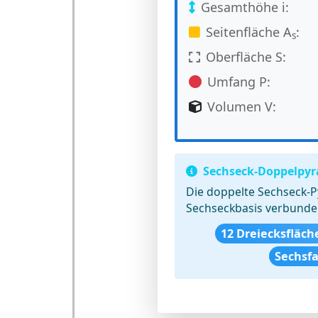
Gesamthöhe i:
Seitenfläche A
:
s
Oberfläche S:
Umfang P:
Volumen V:
Sechseck-Doppelpyr
Die doppelte Sechseck-P
Sechseckbasis verbund
12 Dreiecksfläch
Sechsf