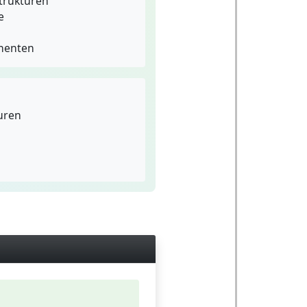
Strukturen
e
nenten
uren