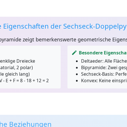
 Eigenschaften der Sechseck-Doppelp
pyramide
zeigt bemerkenswerte geometrische Eigens
Besondere Eigenscha
enklige Dreiecke
Deltaeder:
Alle Fläch
torial, 2 polar)
Bipyramide:
Zwei ges
le gleich lang)
Sechseck-Basis:
Perfe
V - E + F = 8 - 18 + 12 = 2
Konvex:
Keine einspr
he Beziehungen