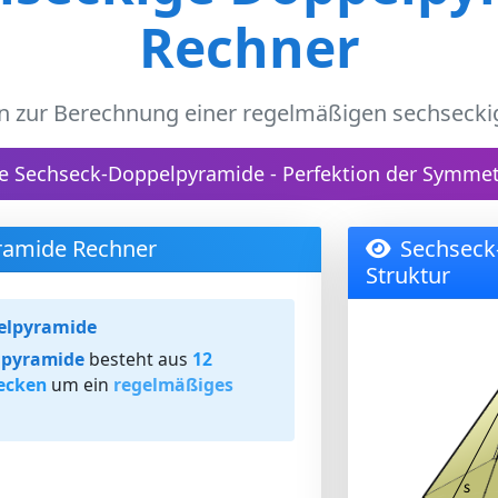
Rechner
n zur Berechnung einer regelmäßigen sechseck
e Sechseck-Doppelpyramide - Perfektion der Symmet
ramide Rechner
Sechseck
Struktur
elpyramide
lpyramide
besteht aus
12
iecken
um ein
regelmäßiges