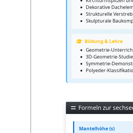
Kirchturmspitzen un
Dekorative Dachele
Strukturelle Verstre
Skulpturale Baukom
Bildung & Lehre
Geometrie-Unterrich
3D-Geometrie-Studi
Symmetrie-Demonst
Polyeder-Klassifikati
Formeln zur sechs
Mantelhöhe (s)