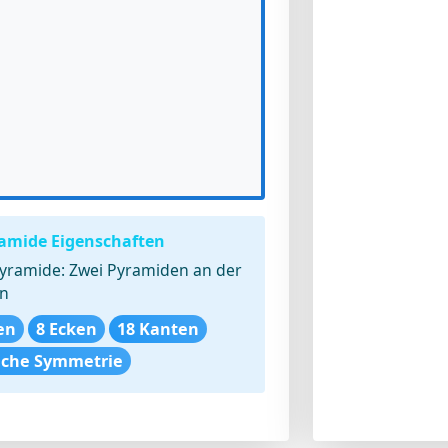
amide Eigenschaften
yramide:
Zwei Pyramiden an der
en
en
8 Ecken
18 Kanten
ache Symmetrie