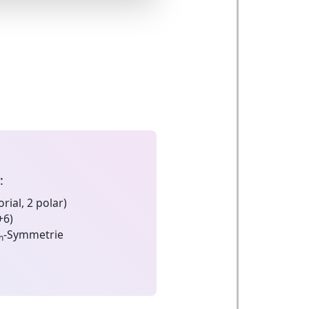
:
rial, 2 polar)
+6)
-Symmetrie
h