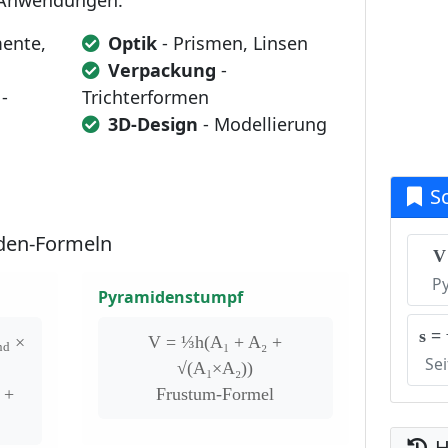
n Anwendungen:
ente,
Optik
- Prismen, Linsen
Verpackung
-
-
Trichterformen
3D-Design
- Modellierung
S
den-Formeln
V
P
Pyramidenstumpf
s = 
×
V = ⅓h(A₁ + A₂ +
nd
Se
√(A₁×A₂))
+
Frustum-Formel
H