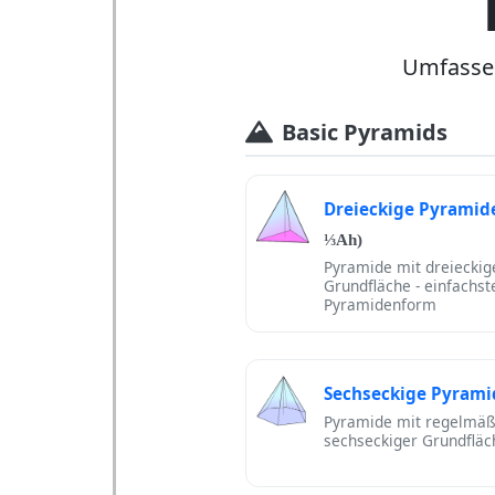
Umfasse
Basic Pyramids
Dreieckige Pyramid
⅓Ah)
Pyramide mit dreieckig
Grundfläche - einfachst
Pyramidenform
Sechseckige Pyrami
Pyramide mit regelmäß
sechseckiger Grundfläc