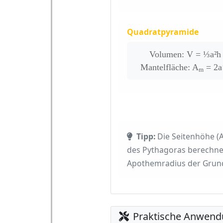
Quadratpyramide
Volumen: V = ⅓a²h
Mantelfläche: A
= 2a
m
Tipp:
Die Seitenhöhe (
des Pythagoras berechnet 
Apothemradius der Grundf
Praktische Anwend