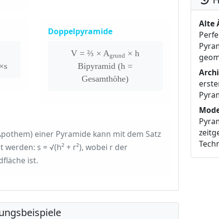
Alte 
Doppelpyramide
Perfe
Pyram
V = ⅔ × A
× h
geome
grund
×s
Bipyramid (h =
Arch
Gesamthöhe)
erst
Pyra
Mode
Pyra
zeitg
Apothem) einer Pyramide kann mit dem Satz
Techn
werden: s = √(h² + r²), wobei r der
läche ist.
ungsbeispiele