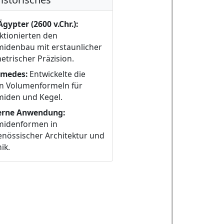
Ägypter (2600 v.Chr.):
ktionierten den
idenbau mit erstaunlicher
trischer Präzision.
imedes:
Entwickelte die
en Volumenformeln für
miden und Kegel.
rne Anwendung:
midenformen in
enössischer Architektur und
ik.