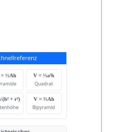
chnellreferenz
 = ⅓Ah
V = ⅓a²h
yramide
Quadrat
√(h² + r²)
V = ⅔Ah
itenhöhe
Bipyramid
istorisches