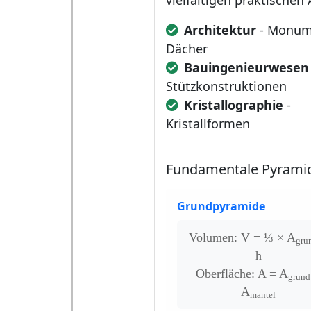
vielfältigen praktische
Architektur
- Monum
Dächer
Bauingenieurwesen
Stützkonstruktionen
Kristallographie
-
Kristallformen
Fundamentale Pyrami
Grundpyramide
Volumen: V = ⅓ × A
gru
h
Oberfläche: A = A
grund
A
mantel