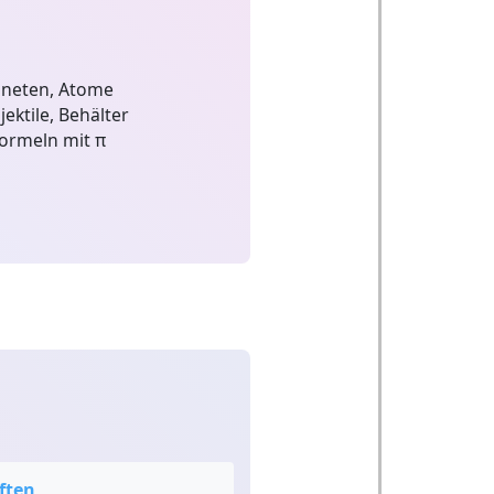
aneten, Atome
ektile, Behälter
ormeln mit π
ften