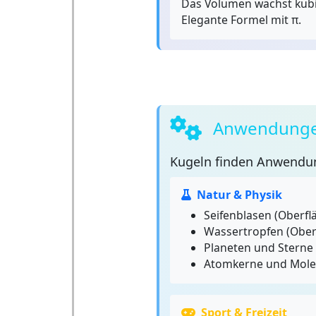
Das Volumen wächst kubi
Elegante Formel mit π.
Anwendunge
Kugeln
finden Anwendun
Natur & Physik
Seifenblasen (Oberf
Wassertropfen (Obe
Planeten und Sterne
Atomkerne und Mole
Sport & Freizeit