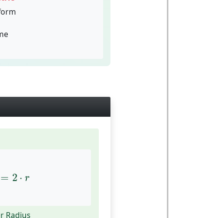
form
me
π
=
2
⋅
r
=
2
⋅
r
r Radius