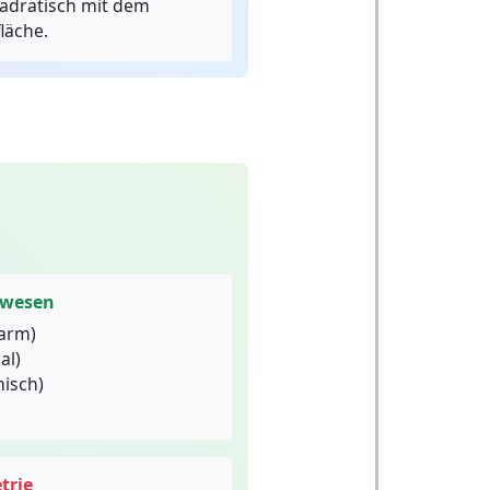
adratisch mit dem
fläche.
swesen
sarm)
al)
misch)
trie