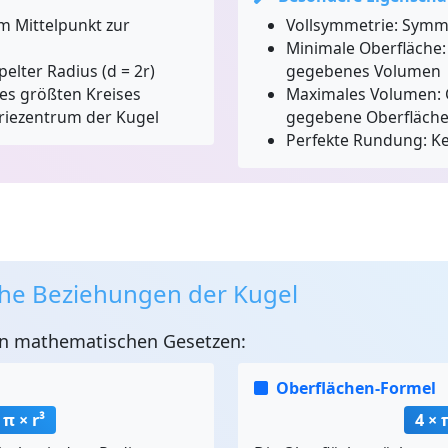
 Mittelpunkt zur
Vollsymmetrie:
Symmet
Minimale Oberfläche:
elter Radius (d = 2r)
gegebenes Volumen
s größten Kreises
Maximales Volumen:
iezentrum der Kugel
gegebene Oberfläch
Perfekte Rundung:
Ke
he Beziehungen der Kugel
en mathematischen Gesetzen:
Oberflächen-Formel
 π × r³
4 × 