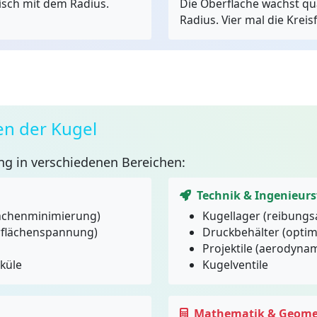
sch mit dem Radius.
Die Oberfläche wächst qu
Radius. Vier mal die Kreis
n der Kugel
g in verschiedenen Bereichen:
Technik & Ingenieur
lächenminimierung)
Kugellager (reibung
rflächenspannung)
Druckbehälter (optim
Projektile (aerodyna
küle
Kugelventile
Mathematik & Geome