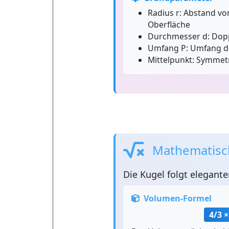
Radius r:
Abstand vom
Oberfläche
Durchmesser d:
Dopp
Umfang P:
Umfang de
Mittelpunkt:
Symmetr
Mathematisc
Die
Kugel
folgt elegant
Volumen-Formel
4/3 ×