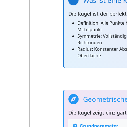
Was ist eine 
Die
Kugel
ist der perfek
Definition:
Alle Punkte
Mittelpunkt
Symmetrie:
Vollständig
Richtungen
Radius:
Konstanter Abs
Oberfläche
Geometrische
Die
Kugel
zeigt einzigar
Grundparameter