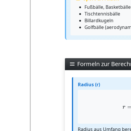
Fußbälle, Basketbälle
Tischtennisbälle
Billardkugeln
Golfbälle (aerodynam
Formeln zur Berech
Radius (r)
r
=
r
Radius aus Umfang ber