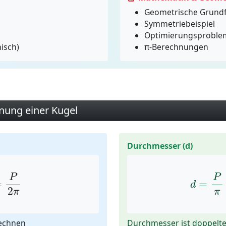
Geometrische Grund
Symmetriebeispiel
Optimierungsproble
isch)
π-Berechnungen
nung einer Kugel
Durchmesser (d)
P
2
π
d
=
P
P
P
=
=
d
2
π
π
echnen
Durchmesser ist doppelte