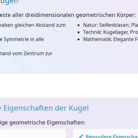
Kugel?
teste aller dreidimensionalen geometrischen Körper:
 haben gleichen Abstand zum
Natur:
Seifenblasen, Pl
Technik:
Kugellager, Proj
e Symmetrie in alle
Mathematik:
Elegante F
tand vom Zentrum zur
 Eigenschaften der Kugel
tige geometrische Eigenschaften:
Besondere Eigenscha