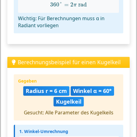
360
°
=
2
π
rad
360
°
=
2
 rad
π
Wichtig: Für Berechnungen muss α in
Radiant vorliegen
Berechnungsbeispiel für einen Kugelkeil
Gegeben
Radius r = 6 cm
Winkel α = 60°
Kugelkeil
Gesucht: Alle Parameter des Kugelkeils
1. Winkel-Umrechnung