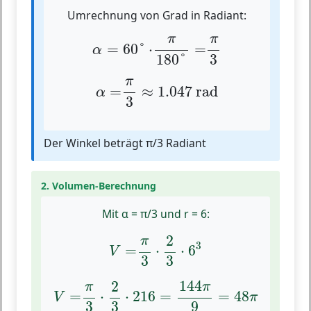
Umrechnung von Grad in Radiant:
α
=
60
°
⋅
π
180
°
=
π
3
π
π
=
60
°
⋅
=
α
3
180
°
α
=
π
3
≈
1.047
rad
π
=
≈
1.047
 rad
α
3
Der Winkel beträgt π/3 Radiant
2. Volumen-Berechnung
Mit α = π/3 und r = 6:
V
=
π
3
⋅
2
3
⋅
6
3
2
π
3
=
⋅
⋅
6
V
3
3
V
=
π
3
⋅
2
3
⋅
216
=
144
π
9
=
48
π
144
2
π
π
=
⋅
⋅
216
=
=
48
V
π
3
3
9