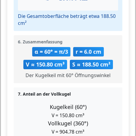
Die Gesamtoberfläche beträgt etwa 188.50
cm²
6. Zusammenfassung
α = 60° = π/3
r = 6.0 cm
V ≈ 150.80 cm³
S ≈ 188.50 cm²
Der Kugelkeil mit 60° Öffnungswinkel
7. Anteil an der Vollkugel
Kugelkeil (60°)
V = 150.80 cm³
Vollkugel (360°)
V = 904.78 cm³