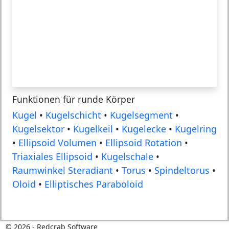
Funktionen für runde Körper
Kugel
•
Kugelschicht
•
Kugelsegment
•
Kugelsektor
•
Kugelkeil
•
Kugelecke
•
Kugelring
•
Ellipsoid Volumen
•
Ellipsoid Rotation
•
Triaxiales Ellipsoid
•
Kugelschale
•
Raumwinkel Steradiant
•
Torus
•
Spindeltorus
•
Oloid
•
Elliptisches Paraboloid
©
2026
- Redcrab Software