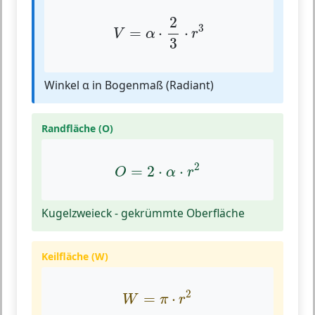
V
=
α
⋅
2
3
⋅
r
3
2
3
=
⋅
⋅
V
α
r
3
Winkel α in Bogenmaß (Radiant)
Randfläche (O)
O
=
2
⋅
α
⋅
r
2
2
=
2
⋅
⋅
O
α
r
Kugelzweieck - gekrümmte Oberfläche
Keilfläche (W)
W
=
π
⋅
r
2
2
=
⋅
W
π
r