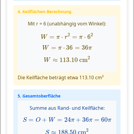
4. Keilflächen-Berechnung
Mit r = 6 (unabhängig vom Winkel):
W
=
π
⋅
r
2
=
π
⋅
6
2
2
2
=
⋅
=
⋅
6
W
π
r
π
W
=
π
⋅
36
=
36
π
=
⋅
36
=
36
W
π
π
W
≈
113.10
cm
2
2
≈
113.10
 cm
W
Die Keilfläche beträgt etwa 113.10 cm²
5. Gesamtoberfläche
Summe aus Rand- und Keilfläche:
S
=
O
+
W
=
24
π
+
36
π
=
60
π
=
+
=
24
+
36
=
60
S
O
W
π
π
π
S
≈
188.50
cm
2
2
≈
188.50
 cm
S