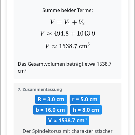
Summe beider Terme:
V
=
V
1
+
V
2
=
+
V
V
V
1
2
V
≈
494.8
+
1043.9
≈
494.8
+
1043.9
V
V
≈
1538.7
cm
3
3
≈
1538.7
 cm
V
Das Gesamtvolumen beträgt etwa 1538.7
cm³
7. Zusammenfassung
R = 3.0 cm
r = 5.0 cm
b = 16.0 cm
h = 8.0 cm
V ≈ 1538.7 cm³
Der Spindeltorus mit charakteristischer