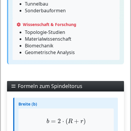
Tunnelbau
Sonderbauformen
Wissenschaft & Forschung
Topologie-Studien
Materialwissenschaft
Biomechanik
Geometrische Analysis
Formeln zum Spindeltorus
Breite (b)
b
=
2
⋅
(
R
+
r
)
=
2
⋅
(
+
)
b
R
r