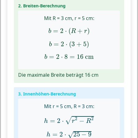
2. Breiten-Berechnung
Mit R = 3 cm, r = 5 cm:
b
=
2
⋅
(
R
+
r
)
=
2
⋅
(
+
)
b
R
r
b
=
2
⋅
(
3
+
5
)
=
2
⋅
(
3
+
5
)
b
b
=
2
⋅
8
=
16
cm
=
2
⋅
8
=
16
 cm
b
Die maximale Breite beträgt 16 cm
3. Innenhöhen-Berechnung
Mit r = 5 cm, R = 3 cm:
h
=
2
⋅
r
2
−
R
2
2
2
√
=
2
⋅
−
h
r
R
h
=
2
⋅
25
−
9
=
2
⋅
25
−
9
√
h