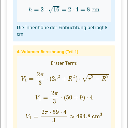
h
=
2
⋅
16
=
2
⋅
4
=
8
cm
√
=
2
⋅
16
=
2
⋅
4
=
8
 cm
h
Die Innenhöhe der Einbuchtung beträgt 8
cm
4. Volumen-Berechnung (Teil 1)
Erster Term:
V
1
=
2
π
3
⋅
(
2
r
2
+
R
2
)
⋅
r
2
−
R
2
2
π
2
2
2
2
√
=
⋅
(
2
+
)
⋅
−
V
r
R
r
R
1
3
V
1
=
2
π
3
⋅
(
50
+
9
)
⋅
4
2
π
=
⋅
(
50
+
9
)
⋅
4
V
1
3
V
1
=
2
π
⋅
59
⋅
4
3
≈
494.8
cm
3
2
⋅
59
⋅
4
π
3
=
≈
494.8
 cm
V
1
3