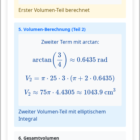
Erster Volumen-Teil berechnet
5. Volumen-Berechnung (Teil 2)
Zweiter Term mit arctan:
arctan
(
3
4
)
≈
0.6435
rad
3
(
)
arctan
≈
0.6435
 rad
4
V
2
=
π
⋅
25
⋅
3
⋅
(
π
+
2
⋅
0.6435
)
=
⋅
25
⋅
3
⋅
(
+
2
⋅
0.6435
)
V
π
π
2
V
2
≈
75
π
⋅
4.4305
≈
1043.9
cm
3
3
≈
75
⋅
4.4305
≈
1043.9
 cm
V
π
2
Zweiter Volumen-Teil mit elliptischem
Integral
6. Gesamtvolumen