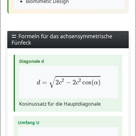
Biomimetic Design
Formeln für das achsensymmetrische
Fünfeck
Diagonale d
d
=
2
c
2
−
2
c
2
cos
(
α
)
√
2
2
=
2
−
2
cos
(
)
d
c
c
α
Kosinussatz für die Hauptdiagonale
Umfang U