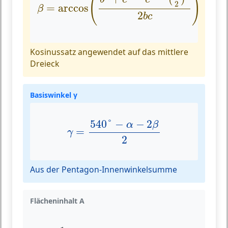
(
)
2
=
arccos
β
2
b
c
Kosinussatz angewendet auf das mittlere
Dreieck
Basiswinkel γ
γ
=
540
°
−
α
−
2
β
2
540
°
−
−
2
α
β
=
γ
2
Aus der Pentagon-Innenwinkelsumme
Flächeninhalt A
A
=
1
4
(
d
+
a
)
2
(
d
−
a
+
2
b
)
(
a
−
d
+
2
b
)
+
1
2
4