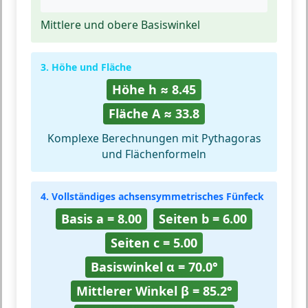
Mittlere und obere Basiswinkel
3. Höhe und Fläche
Höhe h ≈ 8.45
Fläche A ≈ 33.8
Komplexe Berechnungen mit Pythagoras
und Flächenformeln
4. Vollständiges achsensymmetrisches Fünfeck
Basis a = 8.00
Seiten b = 6.00
Seiten c = 5.00
Basiswinkel α = 70.0°
Mittlerer Winkel β = 85.2°