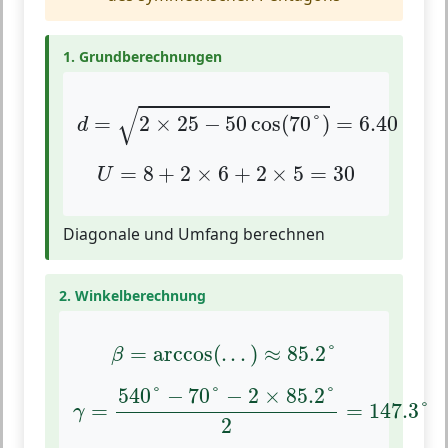
1. Grundberechnungen
d
=
2
×
25
−
50
cos
(
70
°
)
=
6.40
√
=
2
×
25
−
50
cos
(
70
°
)
=
6.40
d
U
=
8
+
2
×
6
+
2
×
5
=
30
=
8
+
2
×
6
+
2
×
5
=
30
U
Diagonale und Umfang berechnen
2. Winkelberechnung
β
=
arccos
(
.
.
.
)
≈
85.2
°
=
arccos
(
.
.
.
)
≈
85.2
°
β
γ
=
540
°
−
70
°
−
2
×
85.2
°
2
=
147.3
°
540
°
−
70
°
−
2
×
85.2
°
=
=
147.3
°
γ
2