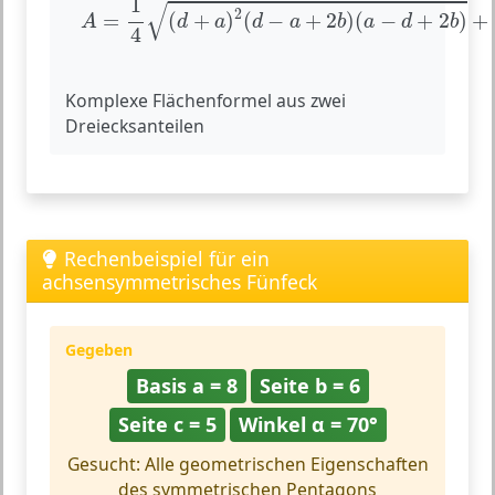
1
√
2
=
(
+
)
(
−
+
2
)
(
−
+
2
)
+
A
d
a
d
a
b
a
d
b
4
Komplexe Flächenformel aus zwei
Dreiecksanteilen
Rechenbeispiel für ein
achsensymmetrisches Fünfeck
Gegeben
Basis a = 8
Seite b = 6
Seite c = 5
Winkel α = 70°
Gesucht: Alle geometrischen Eigenschaften
des symmetrischen Pentagons