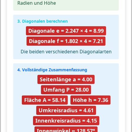
Radien und Höhe
3. Diagonalen berechnen
Diagonale e = 2.247 × 4 = 8.99
Diagonale f = 1.802 × 4 = 7.21
Die beiden verschiedenen Diagonalarten
4. Vollständige Zusammenfassung
Seitenlänge a = 4.00
Umfang P = 28.00
Fläche A = 58.14
Höhe h = 7.36
Umkreisradius = 4.61
Innenkreisradius = 4.15
Innenwinkel ≈ 128.57°