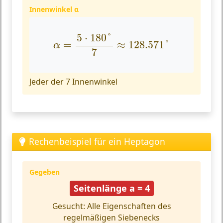
Innenwinkel α
α
=
5
⋅
180
°
7
≈
128.571
°
5
⋅
180
°
=
≈
128.571
°
α
7
Jeder der 7 Innenwinkel
Rechenbeispiel für ein Heptagon
Gegeben
Seitenlänge a = 4
Gesucht: Alle Eigenschaften des
regelmäßigen Siebenecks