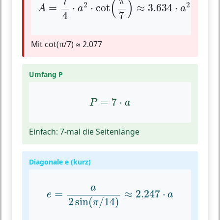
7
π
(
)
2
2
=
⋅
⋅
cot
≈
3.634
⋅
A
a
a
7
4
Mit cot(π/7) ≈ 2.077
Umfang P
P
=
7
⋅
a
=
7
⋅
P
a
Einfach: 7-mal die Seitenlänge
Diagonale e (kurz)
e
=
a
2
sin
(
π
/
14
)
≈
2.247
⋅
a
a
=
≈
2.247
⋅
e
a
2
sin
(
/
14
)
π