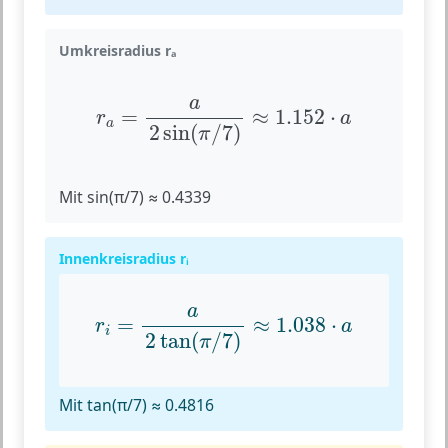
Umkreisradius rₐ
r
a
=
a
2
sin
(
π
/
7
)
≈
1.152
⋅
a
a
=
≈
1.152
⋅
r
a
a
2
sin
(
/
7
)
π
Mit sin(π/7) ≈ 0.4339
Innenkreisradius rᵢ
r
i
=
a
2
tan
(
π
/
7
)
≈
1.038
⋅
a
a
=
≈
1.038
⋅
r
a
i
2
tan
(
/
7
)
π
Mit tan(π/7) ≈ 0.4816