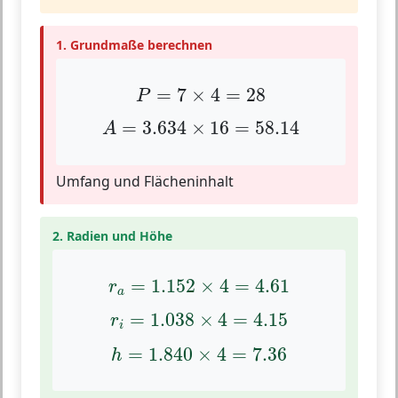
1. Grundmaße berechnen
P
=
7
×
4
=
28
=
7
×
4
=
28
P
A
=
3.634
×
16
=
58.14
=
3.634
×
16
=
58.14
A
Umfang und Flächeninhalt
2. Radien und Höhe
r
a
=
1.152
×
4
=
4.61
=
1.152
×
4
=
4.61
r
a
r
i
=
1.038
×
4
=
4.15
=
1.038
×
4
=
4.15
r
i
h
=
1.840
×
4
=
7.36
=
1.840
×
4
=
7.36
h