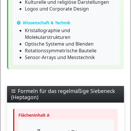
Kulturelle und religiöse Darstellungen
Logos und Corporate Design
Wissenschaft & Technik
Kristallographie und
Molekularstrukturen
Optische Systeme und Blenden
Rotationssymmetrische Bauteile
Sensor-Arrays und Messtechnik
Formeln für das regelmäßige Siebeneck
(Heptagon)
Flächeninhalt A
A
=
7
4
⋅
a
2
⋅
cot
(
π
7
)
≈
3.634
⋅
a
2