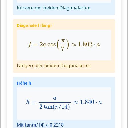
Kürzere der beiden Diagonalarten
Diagonale f (lang)
f
=
2
a
cos
(
π
7
)
≈
1.802
⋅
a
π
(
)
=
2
cos
≈
1.802
⋅
f
a
a
7
Längere der beiden Diagonalarten
Höhe h
h
=
a
2
tan
(
π
/
14
)
≈
1.840
⋅
a
a
=
≈
1.840
⋅
h
a
2
tan
(
/
14
)
π
Mit tan(π/14) ≈ 0.2218