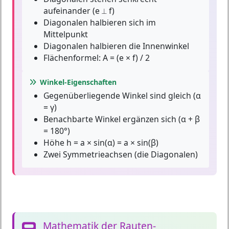
aufeinander (e ⟂ f)
Diagonalen halbieren sich im
Mittelpunkt
Diagonalen halbieren die Innenwinkel
Flächenformel: A = (e × f) / 2
Winkel-Eigenschaften
Gegenüberliegende Winkel sind gleich (α
= γ)
Benachbarte Winkel ergänzen sich (α + β
= 180°)
Höhe h = a × sin(α) = a × sin(β)
Zwei Symmetrieachsen (die Diagonalen)
Mathematik der Rauten-