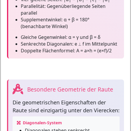
Parallelität:
Gegenüberliegende Seiten
parallel
Supplementwinkel:
α + β = 180°
(benachbarte Winkel)
Gleiche Gegenwinkel:
α = γ und β = δ
Senkrechte Diagonalen:
e ⟂ f im Mittelpunkt
Doppelte Flächenformel:
A = a×h = (e×f)/2
Besondere Geometrie der Raute
Die
geometrischen Eigenschaften
der
Raute sind einzigartig unter den Vierecken:
Diagonalen-System
Diagonalen stehen senkrecht