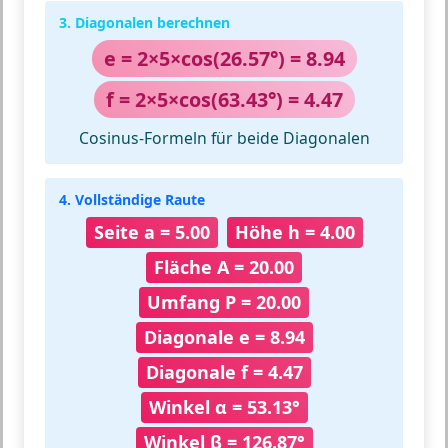
3. Diagonalen berechnen
e = 2×5×cos(26.57°) = 8.94
f = 2×5×cos(63.43°) = 4.47
Cosinus-Formeln für beide Diagonalen
4. Vollständige Raute
Seite a = 5.00
Höhe h = 4.00
Fläche A = 20.00
Umfang P = 20.00
Diagonale e = 8.94
Diagonale f = 4.47
Winkel α = 53.13°
Winkel β = 126.87°