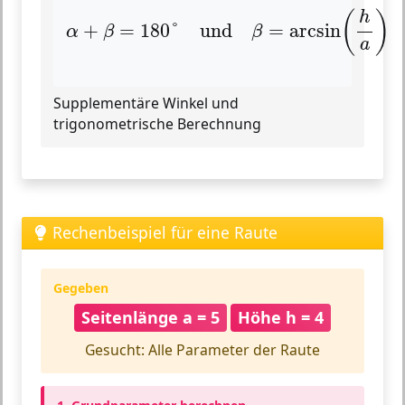
α
+
β
=
180
°
und
β
=
arcsin
(
h
a
)
(
)
h
+
=
180
°
und
=
arcsin
α
β
β
a
Supplementäre Winkel und
trigonometrische Berechnung
Rechenbeispiel für eine Raute
Gegeben
Seitenlänge a = 5
Höhe h = 4
Gesucht: Alle Parameter der Raute