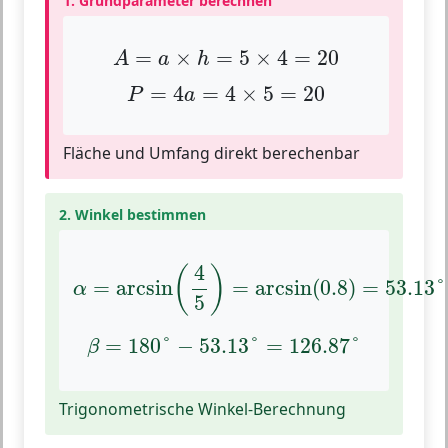
1. Grundparameter berechnen
A
=
a
×
h
=
5
×
4
=
20
=
×
=
5
×
4
=
20
A
a
h
P
=
4
a
=
4
×
5
=
20
=
4
=
4
×
5
=
20
P
a
Fläche und Umfang direkt berechenbar
2. Winkel bestimmen
α
=
arcsin
(
4
5
)
=
arcsin
(
0.8
)
=
53.13
°
4
(
)
=
arcsin
=
arcsin
(
0.8
)
=
53.13
°
α
5
β
=
180
°
−
53.13
°
=
126.87
°
=
180
°
−
53.13
°
=
126.87
°
β
Trigonometrische Winkel-Berechnung