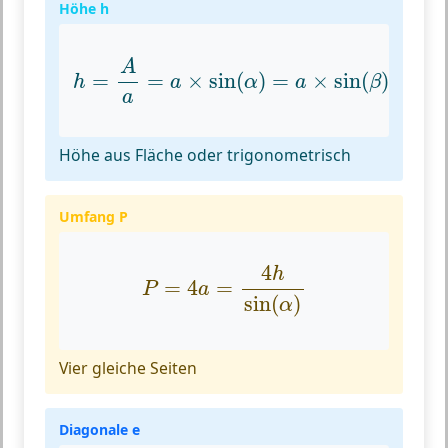
Höhe h
h
=
A
a
=
a
×
sin
(
α
)
=
a
×
sin
(
β
)
A
=
=
×
sin
(
)
=
×
sin
(
)
h
a
α
a
β
a
Höhe aus Fläche oder trigonometrisch
Umfang P
P
=
4
a
=
4
h
sin
(
α
)
4
h
=
4
=
P
a
sin
(
)
α
Vier gleiche Seiten
Diagonale e