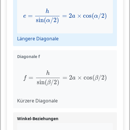
e
=
h
sin
(
α
/
2
)
=
2
a
×
cos
(
α
/
2
)
h
=
=
2
×
cos
(
/
2
)
e
a
α
sin
(
/
2
)
α
Längere Diagonale
Diagonale f
f
=
h
sin
(
β
/
2
)
=
2
a
×
cos
(
β
/
2
)
h
=
=
2
×
cos
(
/
2
)
f
a
β
sin
(
/
2
)
β
Kürzere Diagonale
Winkel-Beziehungen