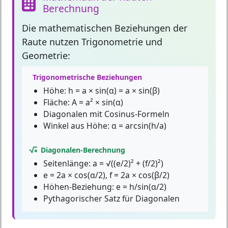
Berechnung
Die
mathematischen Beziehungen
der
Raute nutzen Trigonometrie und
Geometrie:
Trigonometrische Beziehungen
Höhe: h = a × sin(α) = a × sin(β)
Fläche: A = a² × sin(α)
Diagonalen mit Cosinus-Formeln
Winkel aus Höhe: α = arcsin(h/a)
Diagonalen-Berechnung
Seitenlänge: a = √((e/2)² + (f/2)²)
e = 2a × cos(α/2), f = 2a × cos(β/2)
Höhen-Beziehung: e = h/sin(α/2)
Pythagorischer Satz für Diagonalen