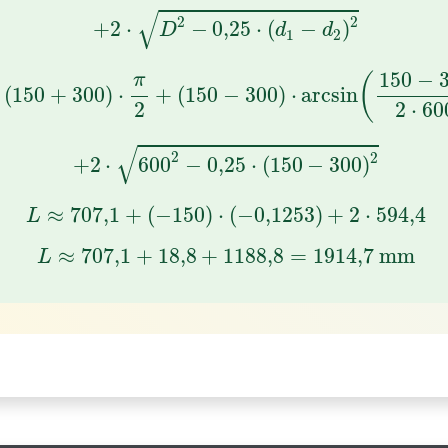
+
2
⋅
D
2
−
0
,
25
⋅
(
d
1
−
d
2
)
2
√
2
2
+
2
⋅
−
0
,
25
⋅
(
−
)
D
d
d
1
2
=
(
150
+
300
)
⋅
π
2
+
(
150
−
300
)
⋅
arcsin
(
150
−
300
2
⋅
6
150
−
(
π
(
150
+
300
)
⋅
+
(
150
−
300
)
⋅
arcsin
2
⋅
60
2
+
2
⋅
600
2
−
0
,
25
⋅
(
150
−
300
)
2
√
2
2
+
2
⋅
600
−
0
,
25
⋅
(
150
−
300
)
L
≈
707
,
1
+
(
−
150
)
⋅
(
−
0,125
3
)
+
2
⋅
594
,
4
≈
707
,
1
+
(
−
150
)
⋅
(
−
0,125
3
)
+
2
⋅
594
,
4
L
L
≈
707
,
1
+
18
,
8
+
1188
,
8
=
1914
,
7
mm
≈
707
,
1
+
18
,
8
+
1188
,
8
=
1914
,
7
 mm
L