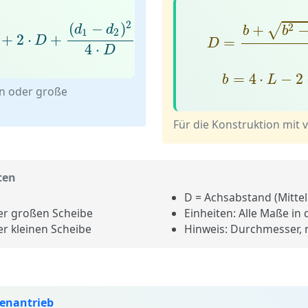
+
2
⋅
D
+
(
d
1
−
d
2
)
2
4
⋅
D
D
=
b
+
b
2
−
32
2
(
−
)
2
+
√
d
d
b
b
1
2
+
2
⋅
+
D
=
D
4
⋅
D
b
=
4
⋅
L
−
2
⋅
=
4
⋅
−
2
b
L
en oder große
Für die Konstruktion mi
ten
D
= Achsabstand (Mittel
r großen Scheibe
Einheiten:
Alle Maße in 
r kleinen Scheibe
Hinweis:
Durchmesser, 
menantrieb