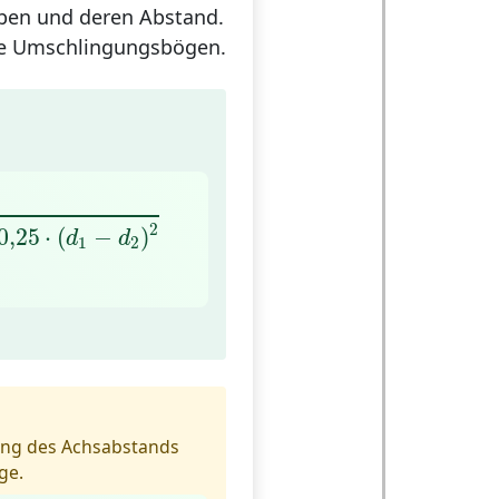
ben und deren Abstand.
die Umschlingungsbögen.
(
d
1
−
d
2
)
2
2
0
,
25
⋅
(
−
)
d
d
1
2
ng des Achsabstands
ge.