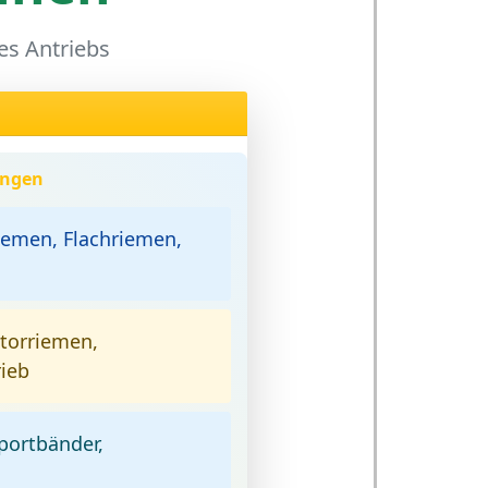
es Antriebs
ungen
iemen, Flachriemen,
orriemen,
ieb
portbänder,