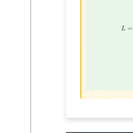
L
=
L