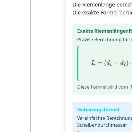
Die
Riemenlänge
berech
Die exakte Formel berü
Exakte Riemenlängenf
Präzise Berechnung für
L
=
(
d
1
+
d
=
(
+
)
⋅
L
d
d
1
2
Diese Formel wird vom R
Näherungsformel
Vereinfachte Berechnung
Scheibendurchmesser.