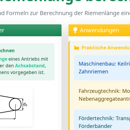
d Formeln zur Berechnung der Riemenlänge ein
er
Anwendungen
Praktische Anwend
echnen
nge
eines Antriebs mit
Maschinenbau:
Keilr
der den
Achsabstand
,
Zahnriemen
ens vorgegeben ist.
Fahrzeugtechnik:
Mot
Nebenaggregateantr
Fördertechnik:
Trans
Förderbänder