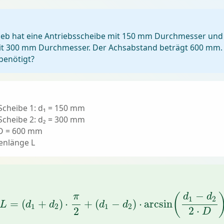
rieb hat eine Antriebsscheibe mit 150 mm Durchmesser und
it 300 mm Durchmesser. Der Achsabstand beträgt 600 mm.
benötigt?
cheibe 1: d₁ = 150 mm
cheibe 2: d₂ = 300 mm
D = 600 mm
enlänge L
L
=
(
d
1
+
d
2
)
⋅
π
2
+
(
d
1
−
d
2
)
⋅
arcsin
(
d
1
−
d
2
2
⋅
D
)
−
(
π
d
d
1
2
=
(
+
)
⋅
+
(
−
)
⋅
arcsin
L
d
d
d
d
1
2
1
2
2
⋅
2
D