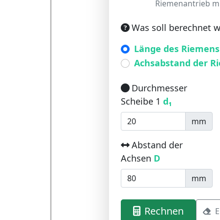
Riemenantrieb mi
Was soll berechnet 
Länge des Riemens
Achsabstand der R
Durchmesser
Scheibe 1
d₁
mm
Abstand der
Achsen
D
mm
Rechnen
E