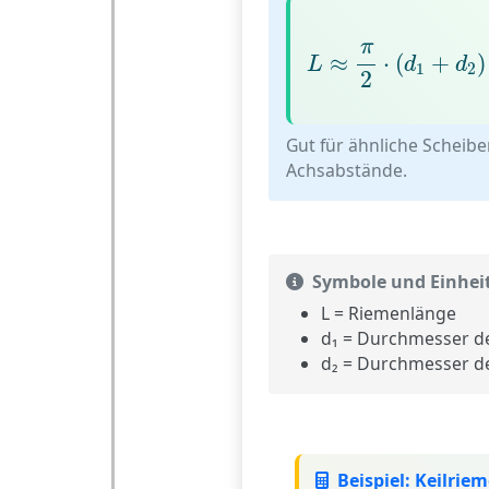
L
≈
π
2
⋅
(
d
1
+
d
2
)
π
≈
⋅
(
+
)
L
d
d
1
2
2
Gut für ähnliche Scheib
Achsabstände.
Symbole und Einhei
L
= Riemenlänge
d₁
= Durchmesser de
d₂
= Durchmesser de
Beispiel: Keilrie