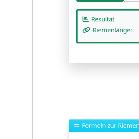
Resultat
Riemenlänge
:
Formeln zur Rieme