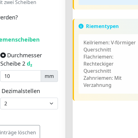
t zwei Scheiben
werden?
Riementypen
iemenscheiben
Keilriemen:
V-förmiger
Querschnitt
Durchmesser
Flachriemen:
Scheibe 2
d₂
Rechteckiger
Querschnitt
mm
Zahnriemen:
Mit
Verzahnung
Dezimalstellen
inträge löschen