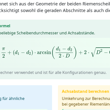
net sich aus der Geometrie der beiden Riemenschei
cksichtigt sowohl die geraden Abschnitte als auch 
ormel
 beliebige Scheibendurchmesser und Achsabstände.
2
)
⋅
π
2
+
(
d
1
−
d
2
)
⋅
arcsin
(
d
1
−
d
2
2
⋅
D
)
+
2
⋅
D
2
−
0
,
25
⋅
−
(
)
√
π
d
d
1
2
2
+
(
−
)
⋅
arcsin
+
2
⋅
−
d
d
D
1
2
2
⋅
2
D
echner verwendet und ist für alle Konfigurationen genau.
Achsabstand berechnen
 für ähnliche
Umkehrung zur Berechnu
bei gegebener Riemenlän