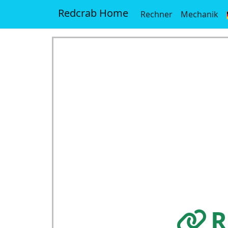
Redcrab Home
Rechner
Mechanik
R