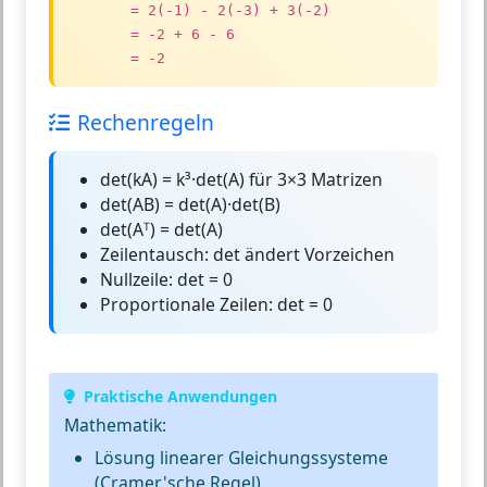
= 2(-1) - 2(-3) + 3(-2)
= -2 + 6 - 6
= -2
Rechenregeln
det(kA) = k³·det(A)
für 3×3 Matrizen
det(AB) = det(A)·det(B)
det(Aᵀ) = det(A)
Zeilentausch:
det ändert Vorzeichen
Nullzeile:
det = 0
Proportionale Zeilen:
det = 0
Praktische Anwendungen
Mathematik:
Lösung linearer Gleichungssysteme
(Cramer'sche Regel)