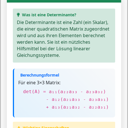
Was ist eine Determinante?
Die
Determinante
ist eine Zahl (ein Skalar),
die einer quadratischen Matrix zugeordnet
wird und aus ihren Elementen berechnet
werden kann. Sie ist ein nützliches
Hilfsmittel bei der Lösung linearer
Gleichungssysteme.
Berechnungsformel
Für eine 3×3 Matrix:
det(A) = a₁₁(a₂₂a₃₃ - a₂₃a₃₂)
- a₁₂(a₂₁a₃₃ - a₂₃a₃₁)
+ a₁₃(a₂₁a₃₂ - a₂₂a₃₁)
Wichtige Eigenschaften