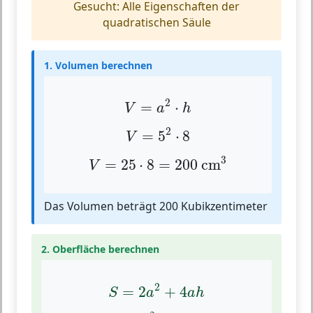
Gesucht: Alle Eigenschaften der
quadratischen Säule
1. Volumen berechnen
V
=
a
2
⋅
h
2
=
⋅
V
a
h
V
=
5
2
⋅
8
2
=
5
⋅
8
V
V
=
25
⋅
8
=
200
cm
3
3
=
25
⋅
8
=
200
 cm
V
Das Volumen beträgt 200 Kubikzentimeter
2. Oberfläche berechnen
S
=
2
a
2
+
4
a
h
2
=
2
+
4
S
a
a
h
S
=
2
⋅
5
2
+
4
⋅
5
⋅
8