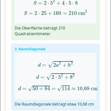
2
=
2
⋅
5
+
4
⋅
5
⋅
8
S
S
=
2
⋅
25
+
160
=
210
cm
2
2
=
2
⋅
25
+
160
=
210
 cm
S
Die Oberfläche beträgt 210
Quadratzentimeter
3. Raumdiagonale
d
=
2
a
2
+
h
2
2
2
√
=
2
+
d
a
h
d
=
2
⋅
5
2
+
8
2
2
2
√
=
2
⋅
5
+
8
d
d
=
50
+
64
=
114
≈
10
,
68
cm
√
=
50
+
64
=
114
≈
10
,
68
 cm
√
d
Die Raumdiagonale beträgt etwa 10,68 cm