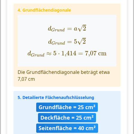
4. Grundflächendiagonale
d
G
r
u
n
d
=
a
2
√
=
2
d
a
G
r
u
n
d
d
G
r
u
n
d
=
5
2
√
=
5
2
d
G
r
u
n
d
d
G
r
u
n
d
≈
5
⋅
1,414
=
7
,
07
cm
≈
5
⋅
1,414
=
7
,
07
 cm
d
G
r
u
n
d
Die Grundflächendiagonale beträgt etwa
7,07 cm
5. Detailierte Flächenaufschlüsselung
Grundfläche = 25 cm²
Deckfläche = 25 cm²
Seitenfläche = 40 cm²