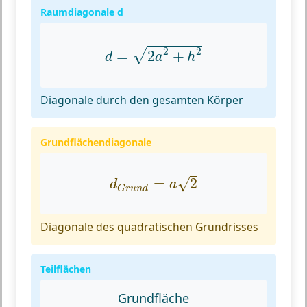
Raumdiagonale d
d
=
2
a
2
+
h
2
2
2
√
=
2
+
d
a
h
Diagonale durch den gesamten Körper
Grundflächendiagonale
d
G
r
u
n
d
=
a
2
√
=
2
d
a
G
r
u
n
d
Diagonale des quadratischen Grundrisses
Teilflächen
Grundfläche