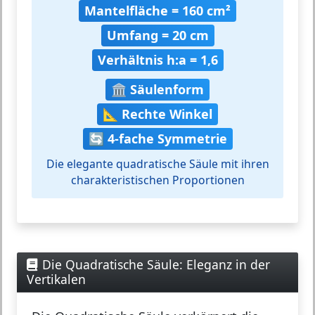
Mantelfläche = 160 cm²
Umfang = 20 cm
Verhältnis h:a = 1,6
🏛️ Säulenform
📐 Rechte Winkel
🔄 4-fache Symmetrie
Die elegante quadratische Säule mit ihren
charakteristischen Proportionen
Die Quadratische Säule: Eleganz in der
Vertikalen