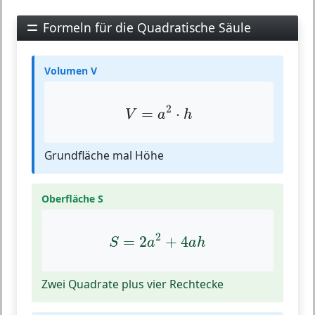
Formeln für die Quadratische Säule
Volumen V
V
=
a
2
⋅
h
2
=
⋅
V
a
h
Grundfläche mal Höhe
Oberfläche S
S
=
2
a
2
+
4
a
h
2
=
2
+
4
S
a
a
h
Zwei Quadrate plus vier Rechtecke