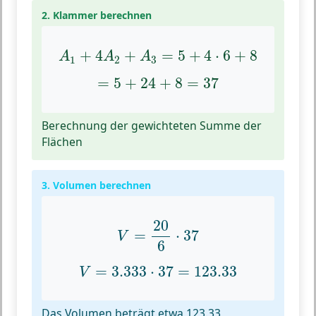
2. Klammer berechnen
A
1
+
4
A
2
+
A
3
=
5
+
4
⋅
6
+
8
+
4
+
=
5
+
4
⋅
6
+
8
A
A
A
1
2
3
=
5
+
24
+
8
=
37
=
5
+
24
+
8
=
37
Berechnung der gewichteten Summe der
Flächen
3. Volumen berechnen
V
=
20
6
⋅
37
20
=
⋅
37
V
6
V
=
3.333
⋅
37
=
123.33
=
3.333
⋅
37
=
123.33
V
Das Volumen beträgt etwa 123.33