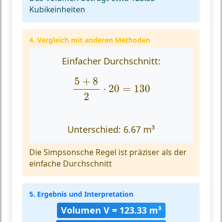
Kubikeinheiten
4. Vergleich mit anderen Methoden
Einfacher Durchschnitt:
5
+
8
2
⋅
20
=
130
5
+
8
⋅
20
=
130
2
Unterschied: 6.67 m³
Die Simpsonsche Regel ist präziser als der
einfache Durchschnitt
5. Ergebnis und Interpretation
Volumen V = 123.33 m³