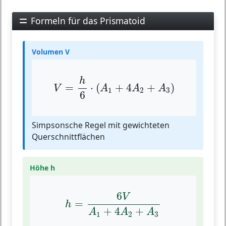
Formeln für das Prismatoid
Volumen V
V
=
h
6
⋅
(
A
1
+
4
A
2
+
A
3
)
h
=
⋅
(
+
4
+
)
V
A
A
A
1
2
3
6
Simpsonsche Regel mit gewichteten
Querschnittflächen
Höhe h
h
=
6
V
A
1
+
4
A
2
+
A
3
6
V
=
h
+
4
+
A
A
A
1
2
3