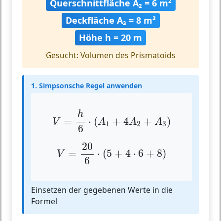
Querschnittfläche A₂ = 6 m²
Deckfläche A₃ = 8 m²
Höhe h = 20 m
Gesucht: Volumen des Prismatoids
1. Simpsonsche Regel anwenden
V
=
h
6
⋅
(
A
1
+
4
A
2
+
A
3
)
h
=
⋅
(
+
4
+
)
V
A
A
A
1
2
3
6
V
=
20
6
⋅
(
5
+
4
⋅
6
+
8
)
20
=
⋅
(
5
+
4
⋅
6
+
8
)
V
6
Einsetzen der gegebenen Werte in die
Formel