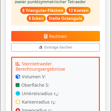
zweier punktsymmetrischer Tetraeder
8 Triangular-Flächen
12 Kanten
8 Ecken
Stella Octangula
Rechnen
Einträge löschen
Sterntetraeder
Berechnungsergebnisse
Volumen V:
Oberfläche S:
Umkreisradius r
:
u
Kantenradius r
:
k
Innenradius r
: