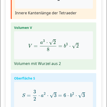
Innere Kantenlänge der Tetraeder
Volumen V
V
=
a
3
⋅
2
8
=
b
3
⋅
2
3
√
⋅
2
a
3
√
=
=
⋅
2
V
b
8
Volumen mit Wurzel aus 2
Oberfläche S
S
=
3
2
⋅
a
2
⋅
3
=
6
⋅
b
2
⋅
3
3
2
2
√
√
=
⋅
⋅
3
=
6
⋅
⋅
3
S
a
b
2