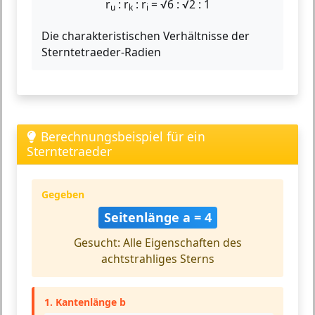
r
: r
: r
= √6 : √2 : 1
u
k
i
Die charakteristischen Verhältnisse der
Sterntetraeder-Radien
Berechnungsbeispiel für ein
Sterntetraeder
Gegeben
Seitenlänge a = 4
Gesucht: Alle Eigenschaften des
achtstrahliges Sterns
1. Kantenlänge b