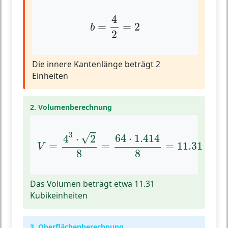
b
=
4
2
=
2
4
=
=
2
b
2
Die innere Kantenlänge beträgt 2
Einheiten
2. Volumenberechnung
V
=
4
3
⋅
2
8
=
64
⋅
1.414
8
=
11.31
3
√
64
⋅
1.414
4
⋅
2
=
=
=
11.31
V
8
8
Das Volumen beträgt etwa 11.31
Kubikeinheiten
3. Oberflächenberechnung