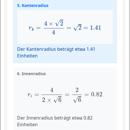
5. Kantenradius
r
k
=
4
×
2
4
=
2
=
1.41
√
4
×
2
√
=
=
2
=
1.41
r
k
4
Der Kantenradius beträgt etwa 1.41
Einheiten
6. Innenradius
r
i
=
4
2
×
6
=
2
6
=
0.82
4
2
=
=
=
0.82
r
i
√
√
2
×
6
6
Der Innenradius beträgt etwa 0.82
Einheiten