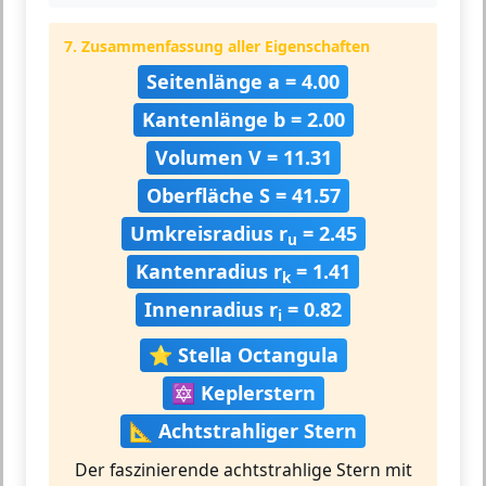
7. Zusammenfassung aller Eigenschaften
Seitenlänge a = 4.00
Kantenlänge b = 2.00
Volumen V = 11.31
Oberfläche S = 41.57
Umkreisradius r
= 2.45
u
Kantenradius r
= 1.41
k
Innenradius r
= 0.82
i
⭐ Stella Octangula
🔯 Keplerstern
📐 Achtstrahliger Stern
Der faszinierende achtstrahlige Stern mit