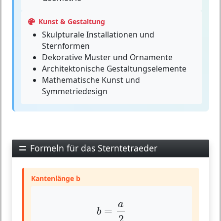
Kunst & Gestaltung
Skulpturale Installationen und
Sternformen
Dekorative Muster und Ornamente
Architektonische Gestaltungselemente
Mathematische Kunst und
Symmetriedesign
Formeln für das Sterntetraeder
Kantenlänge b
b
=
a
2
a
=
b
2