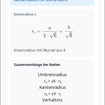
Innenradius r
i
r
i
=
a
2
⋅
6
=
b
6
b
a
=
=
r
i
√
√
2
⋅
6
6
Innenradius mit Wurzel aus 6
Zusammenhänge der Radien
Umkreisradius
r
= √6 · r
u
k
Kantenradius
r
= √3 · r
k
i
Verhältnis