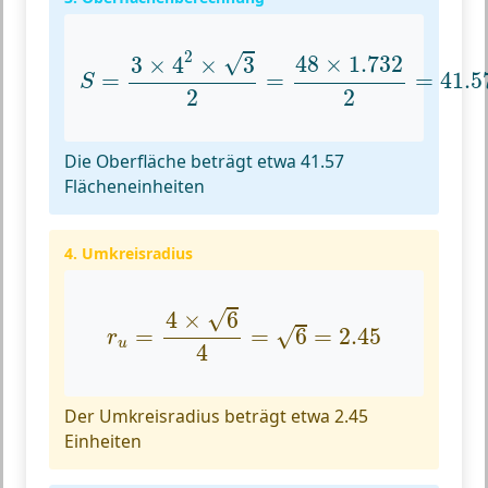
S
=
3
×
4
2
×
3
2
=
48
×
1.732
2
=
41.57
2
√
48
×
1.732
3
×
4
×
3
=
=
=
41.5
S
2
2
Die Oberfläche beträgt etwa 41.57
Flächeneinheiten
4. Umkreisradius
r
u
=
4
×
6
4
=
6
=
2.45
√
4
×
6
√
=
=
6
=
2.45
r
u
4
Der Umkreisradius beträgt etwa 2.45
Einheiten