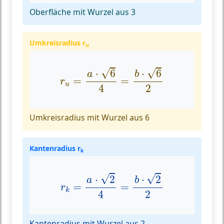
Oberfläche mit Wurzel aus 3
Umkreisradius r
u
r
u
=
a
⋅
6
4
=
b
⋅
6
2
√
√
⋅
6
⋅
6
a
b
=
=
r
u
4
2
Umkreisradius mit Wurzel aus 6
Kantenradius r
k
r
k
=
a
⋅
2
4
=
b
⋅
2
2
√
√
⋅
2
⋅
2
a
b
=
=
r
k
4
2
Kantenradius mit Wurzel aus 2