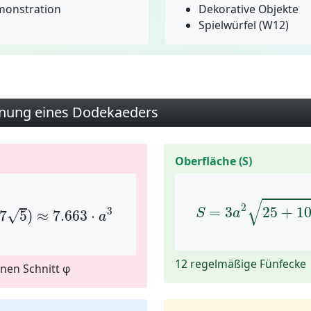
monstration
Dekorative Objekte
Spielwürfel (W12)
hnung eines Dodekaeders
Oberfläche (S)
7
5
)
≈
7.663
⋅
a
3
S
=
3
a
2
25
+
10
√
2
=
3
25
+
1
3
S
a
√
7
5
)
≈
7.663
⋅
a
12 regelmäßige Fünfecke
nen Schnitt φ