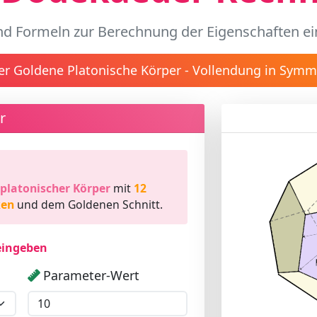
nd Formeln zur Berechnung der Eigenschaften e
er Goldene Platonische Körper - Vollendung in Symme
r
Dodekaed
platonischer Körper
mit
12
ken
und dem Goldenen Schnitt.
eingeben
Parameter-Wert