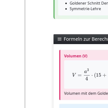
Goldener Schnitt De
Symmetrie-Lehre
Formeln zur Berec
Volumen (V)
V
=
a
3
4
⋅
(
15
+
3
a
=
⋅
(
15
+
V
4
Volumen mit dem Golde