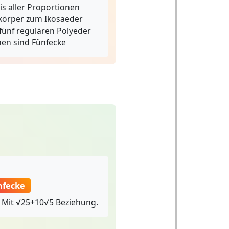
is aller Proportionen
örper zum Ikosaeder
fünf regulären Polyeder
hen sind Fünfecke
nfecke
 Mit √25+10√5 Beziehung.