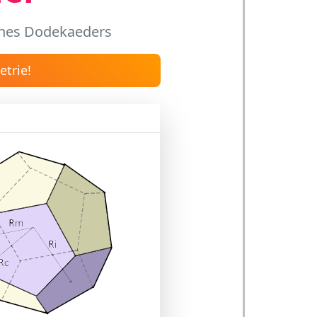
ines Dodekaeders
trie!
er Struktur