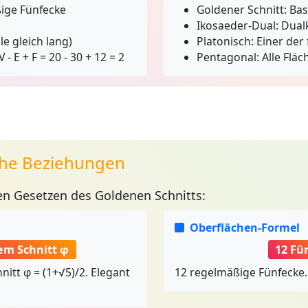
ige Fünfecke
Goldener Schnitt:
Bas
Ikosaeder-Dual:
Dualk
le gleich lang)
Platonisch:
Einer der 
V - E + F = 20 - 30 + 12 = 2
Pentagonal:
Alle Fläc
he Beziehungen
en Gesetzen des Goldenen Schnitts:
Oberflächen-Formel
em Schnitt φ
12 Fü
itt φ = (1+√5)/2. Elegant
12 regelmäßige Fünfecke.