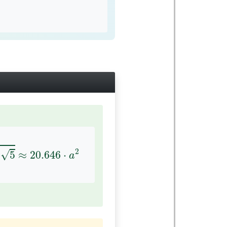
5
≈
20.646
⋅
a
2
2
√
0
5
≈
20.646
⋅
a