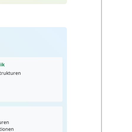
ik
Strukturen
uren
tionen