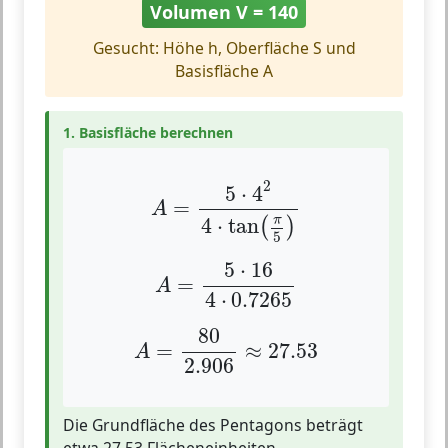
Volumen V = 140
Gesucht: Höhe h, Oberfläche S und
Basisfläche A
1. Basisfläche berechnen
A
=
5
⋅
4
2
4
⋅
tan
(
π
5
)
2
5
⋅
4
=
A
π
4
⋅
tan
(
)
5
A
=
5
⋅
16
4
⋅
0.7265
5
⋅
16
=
A
4
⋅
0.7265
A
=
80
2.906
≈
27.53
80
=
≈
27.53
A
2.906
Die Grundfläche des Pentagons beträgt
etwa 27.53 Flächeneinheiten