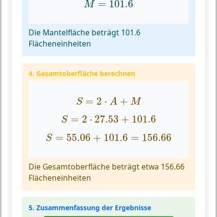
=
101.6
M
Die Mantelfläche beträgt 101.6
Flächeneinheiten
4. Gesamtoberfläche berechnen
S
=
2
⋅
A
+
M
=
2
⋅
+
S
A
M
S
=
2
⋅
27.53
+
101.6
=
2
⋅
27.53
+
101.6
S
S
=
55.06
+
101.6
=
156.66
=
55.06
+
101.6
=
156.66
S
Die Gesamtoberfläche beträgt etwa 156.66
Flächeneinheiten
5. Zusammenfassung der Ergebnisse