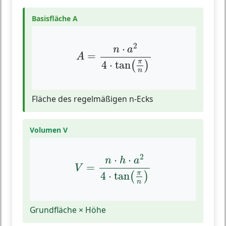
Basisfläche A
A
=
n
⋅
a
2
4
⋅
tan
(
π
n
)
2
⋅
n
a
=
A
π
4
⋅
tan
(
)
n
Fläche des regelmäßigen n-Ecks
Volumen V
V
=
n
⋅
h
⋅
a
2
4
⋅
tan
(
π
n
)
2
⋅
⋅
n
h
a
=
V
π
4
⋅
tan
(
)
n
Grundfläche × Höhe