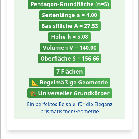
Pentagon-Grundfläche (n=5)
Seitenlänge a = 4.00
Basisfläche A = 27.53
Höhe h = 5.08
Volumen V = 140.00
Oberfläche S = 156.66
7 Flächen
📐 Regelmäßige Geometrie
🏗️ Universeller Grundkörper
Ein perfektes Beispiel für die Eleganz
prismatischer Geometrie