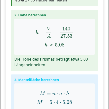
2. Höhe berechnen
h
=
V
A
=
140
27.53
140
V
=
=
h
27.53
A
h
≈
5.08
≈
5.08
h
Die Höhe des Prismas beträgt etwa 5.08
Längeneinheiten
3. Mantelfläche berechnen
M
=
n
⋅
a
⋅
h
=
⋅
⋅
M
n
a
h
M
=
5
⋅
4
⋅
5.08
=
5
⋅
4
⋅
5.08
M
M
=
101.6