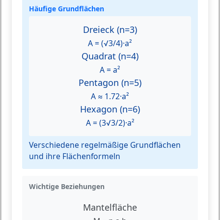
Häufige Grundflächen
Dreieck (n=3)
A = (√3/4)·a²
Quadrat (n=4)
A = a²
Pentagon (n=5)
A ≈ 1.72·a²
Hexagon (n=6)
A = (3√3/2)·a²
Verschiedene regelmäßige Grundflächen
und ihre Flächenformeln
Wichtige Beziehungen
Mantelfläche