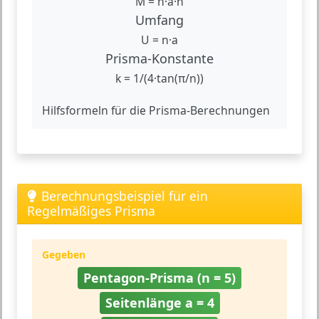
M = n·a·h
Umfang
U = n·a
Prisma-Konstante
k = 1/(4·tan(π/n))
Hilfsformeln für die Prisma-Berechnungen
Berechnungsbeispiel für ein
Regelmäßiges Prisma
Gegeben
Pentagon-Prisma (n = 5)
Seitenlänge a = 4