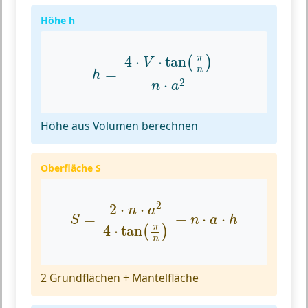
Höhe h
h
=
4
⋅
V
⋅
tan
(
π
n
)
n
⋅
a
2
π
4
⋅
⋅
tan
(
)
V
n
=
h
2
⋅
n
a
Höhe aus Volumen berechnen
Oberfläche S
S
=
2
⋅
n
⋅
a
2
4
⋅
tan
(
π
n
)
+
n
⋅
a
⋅
h
2
2
⋅
⋅
n
a
=
+
⋅
⋅
S
n
a
h
π
4
⋅
tan
(
)
n
2 Grundflächen + Mantelfläche