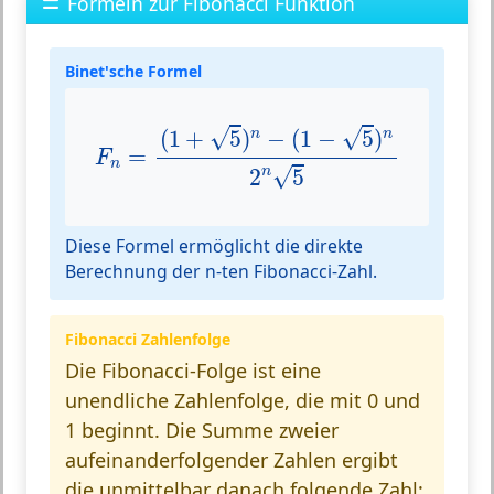
Formeln zur Fibonacci Funktion
Binet'sche Formel
F
n
=
(
1
+
5
)
n
−
(
1
−
5
)
n
2
n
5
√
√
(
1
+
5
)
−
(
1
−
5
)
n
n
=
F
n
√
n
2
5
Diese Formel ermöglicht die direkte
Berechnung der n-ten Fibonacci-Zahl.
Fibonacci Zahlenfolge
Die Fibonacci-Folge ist eine
unendliche Zahlenfolge, die mit 0 und
1 beginnt. Die Summe zweier
aufeinanderfolgender Zahlen ergibt
die unmittelbar danach folgende Zahl: