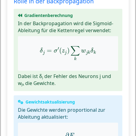
Rolle in der Backpropagation
Gradientenberechnung
In der Backpropagation wird die Sigmoid-
Ableitung für die Kettenregel verwendet:
δ
j
=
σ
′
(
z
j
)
∑
k
w
j
k
δ
k
∑
′
=
(
)
δ
σ
z
w
δ
j
j
j
k
k
k
Dabei ist δⱼ der Fehler des Neurons j und
wⱼₖ die Gewichte.
Gewichtsaktualisierung
Die Gewichte werden proportional zur
Ableitung aktualisiert:
Δ
w
i
j
=
−
η
∂
E
∂
w
i
j
=
−
η
δ
j
x
i
∂
E