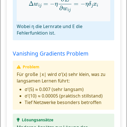
Δ
=
−
=
−
w
η
η
δ
x
i
j
j
i
∂
w
i
j
Wobei η die Lernrate und E die
Fehlerfunktion ist.
Vanishing Gradients Problem
Problem
Für große |x| wird σ'(x) sehr klein, was zu
langsamen Lernen führt:
σ'(5) ≈ 0.007 (sehr langsam)
σ'(10) ≈ 0.00005 (praktisch stillstand)
Tief Netzwerke besonders betroffen
Lösungsansätze