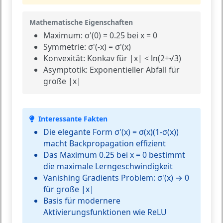
Mathematische Eigenschaften
Maximum:
σ'(0) = 0.25 bei x = 0
Symmetrie:
σ'(-x) = σ'(x)
Konvexität:
Konkav für |x| < ln(2+√3)
Asymptotik:
Exponentieller Abfall für
große |x|
Interessante Fakten
Die elegante Form σ'(x) = σ(x)(1-σ(x))
macht Backpropagation effizient
Das Maximum 0.25 bei x = 0 bestimmt
die maximale Lerngeschwindigkeit
Vanishing Gradients Problem: σ'(x) → 0
für große |x|
Basis für modernere
Aktivierungsfunktionen wie ReLU