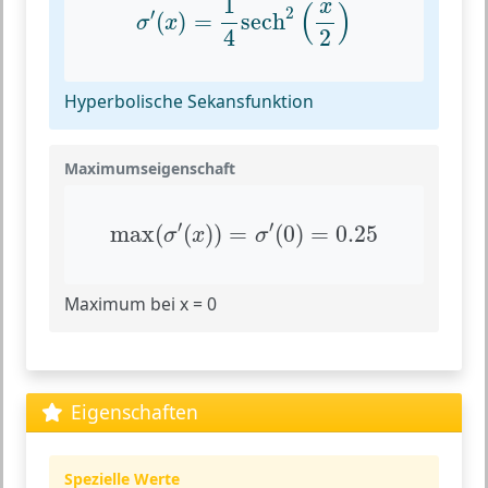
1
x
(
)
2
′
(
)
=
sech
σ
x
4
2
Hyperbolische Sekansfunktion
Maximumseigenschaft
max
(
σ
′
(
x
)
)
=
σ
′
(
0
)
=
0.25
′
′
max
(
(
)
)
=
(
0
)
=
0.25
σ
x
σ
Maximum bei x = 0
Eigenschaften
Spezielle Werte