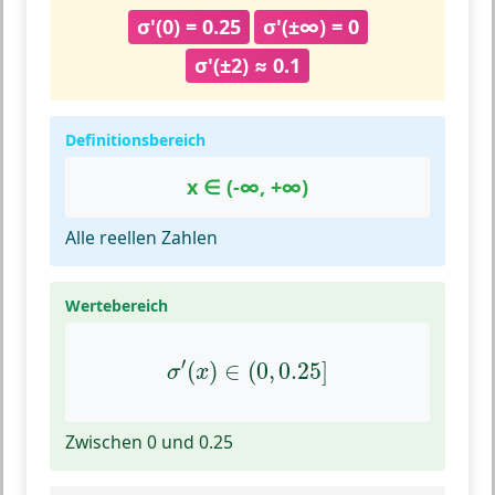
σ'(0) = 0.25
σ'(±∞) = 0
σ'(±2) ≈ 0.1
Definitionsbereich
x ∈ (-∞, +∞)
Alle reellen Zahlen
Wertebereich
σ
′
(
x
)
∈
(
0
,
0.25
]
′
(
)
∈
(
0
,
0.25
]
σ
x
Zwischen 0 und 0.25