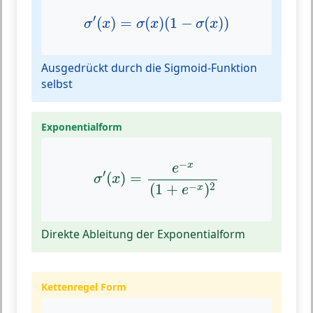
σ
′
(
x
)
=
σ
(
x
)
(
1
−
σ
(
x
)
)
′
(
)
=
(
)
(
1
−
(
)
)
σ
x
σ
x
σ
x
Ausgedrückt durch die Sigmoid-Funktion
selbst
Exponentialform
σ
′
(
x
)
=
e
−
x
(
1
+
e
−
x
)
2
−
x
e
′
(
)
=
σ
x
−
2
(
1
+
)
x
e
Direkte Ableitung der Exponentialform
Kettenregel Form