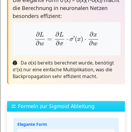
Die elegante Form
σ'(x) = σ(x)(1-σ(x))
macht
die Berechnung in neuronalen Netzen
besonders effizient:
∂
L
∂
w
=
∂
L
∂
σ
⋅
σ
′
(
x
)
⋅
∂
x
∂
w
∂
∂
∂
L
L
x
′
=
⋅
(
)
⋅
σ
x
∂
∂
∂
w
σ
w
Da σ(x) bereits berechnet wurde, benötigt
σ'(x) nur eine einfache Multiplikation, was die
Backpropagation sehr effizient macht.
Formeln zur Sigmoid Ableitung
Elegante Form