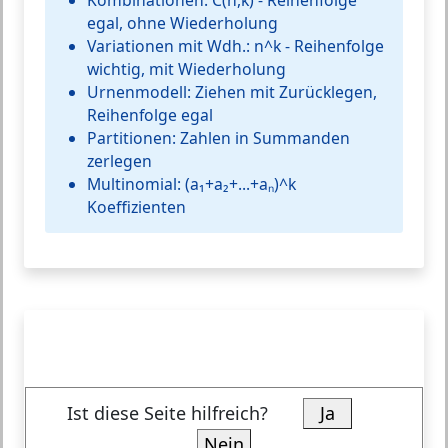
Kombinationen:
C(n,k) - Reihenfolge
egal, ohne Wiederholung
Variationen mit Wdh.:
n^k - Reihenfolge
wichtig, mit Wiederholung
Urnenmodell:
Ziehen mit Zurücklegen,
Reihenfolge egal
Partitionen:
Zahlen in Summanden
zerlegen
Multinomial:
(a₁+a₂+...+aₙ)^k
Koeffizienten
Ist diese Seite hilfreich?
Ja
Nein