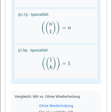
((n,1)) - Spezialfall:
(
(
n
1
)
)
=
n
(
(
)
)
n
=
n
1
((1,k)) - Spezialfall:
(
(
1
k
)
)
=
1
1
(
(
)
)
=
1
k
Vergleich: Mit vs. Ohne Wiederholung
Ohne Wiederholung