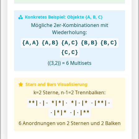
Konkretes Beispiel: Objekte {A, B, C}
Mögliche 2er-Kombinationen mit
Wiederholung:
{A,A}
{A,B}
{A,C}
{B,B}
{B,C}
{C,C}
((3,2)) = 6 Multisets
Stars and Bars Visualisierung
k=2 Sterne, n-1=2 Trennbalken:
**|·|·
*|*|·
*|·|*
·|**|·
·|*|*
·|·|**
6 Anordnungen von 2 Sternen und 2 Balken