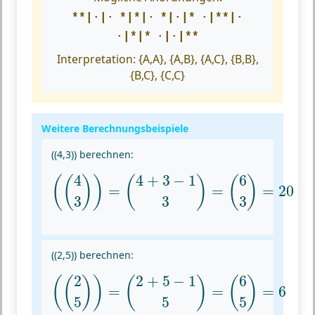
**|·|·
*|*|·
*|·|*
·|**|·
·|*|*
·|·|**
Interpretation:
{A,A}, {A,B}, {A,C}, {B,B},
{B,C}, {C,C}
Weitere Berechnungsbeispiele
((4,3)) berechnen:
(
(
4
3
)
)
=
(
4
+
3
−
1
3
)
=
(
6
3
)
=
20
4
4
+
3
−
1
6
(
(
)
)
(
)
(
)
=
=
=
20
3
3
3
((2,5)) berechnen:
(
(
2
5
)
)
=
(
2
+
5
−
1
5
)
=
(
6
5
)
=
6
2
2
+
5
−
1
6
(
(
)
)
(
)
(
)
=
=
=
6
5
5
5