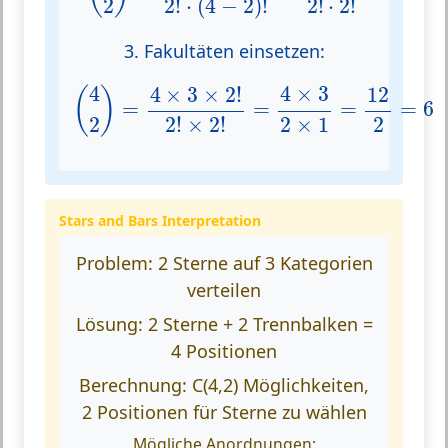
2
2
!
⋅
2
!
2
!
⋅
(
4
−
2
)
!
3. Fakultäten einsetzen:
(
4
2
)
=
4
×
3
×
2
!
2
!
×
2
!
=
4
×
3
2
×
1
=
12
2
=
6
4
4
×
3
4
×
3
×
2
!
12
(
)
=
=
=
=
6
2
2
×
1
2
2
!
×
2
!
Stars and Bars Interpretation
Problem:
2 Sterne auf 3 Kategorien
verteilen
Lösung:
2 Sterne + 2 Trennbalken =
4 Positionen
Berechnung:
C(4,2) Möglichkeiten,
2 Positionen für Sterne zu wählen
Mögliche Anordnungen: