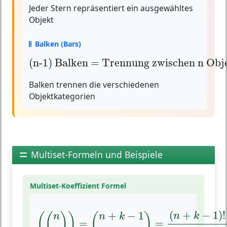
Jeder Stern repräsentiert ein ausgewähltes
Objekt
Balken (Bars)
(n-1) Balken = Trennung zwischen n O
(n-1) Balken = Trennung zwischen n Obj
Balken trennen die verschiedenen
Objektkategorien
Multiset-Formeln und Beispiele
Multiset-Koeffizient Formel
(
(
n
k
)
)
=
(
n
+
k
−
1
k
)
=
(
n
+
k
−
1
)
!
k
!
⋅
(
n
−
1
)
!
(
+
−
1
)
!
+
−
1
(
(
)
)
(
)
n
k
n
k
n
=
=