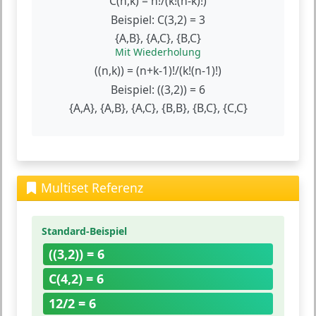
C(n,k) = n!/(k!(n-k)!)
Beispiel: C(3,2) = 3
{A,B}, {A,C}, {B,C}
Mit Wiederholung
((n,k)) = (n+k-1)!/(k!(n-1)!)
Beispiel: ((3,2)) = 6
{A,A}, {A,B}, {A,C}, {B,B}, {B,C}, {C,C}
Multiset Referenz
Standard-Beispiel
((3,2)) = 6
C(4,2) = 6
12/2 = 6