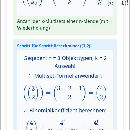
!
⋅
(
−
1
)
!
k
k
k
n
Anzahl der k-Multisets einer n-Menge (mit
Wiederholung)
Schritt-für-Schritt Berechnung: ((3,2))
Gegeben:
n = 3 Objekttypen, k = 2
Auswahl
1. Multiset-Formel anwenden:
(
(
3
2
)
)
=
(
3
+
2
−
1
2
)
=
(
4
2
)
4
3
+
2
−
1
3
(
(
)
)
(
)
(
)
=
=
2
2
2
2. Binomialkoeffizient berechnen:
(
4
2
)
=
4
!
2
!
⋅
(
4
−
2
)
!
=
4
!
2
!
⋅
2
!
4
4
!
4
!
(
)
=
=