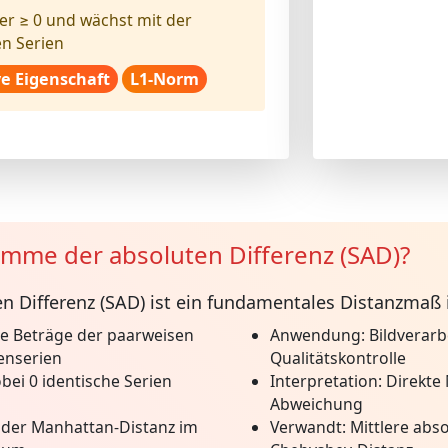
er ≥ 0 und wächst mit der
n Serien
ve Eigenschaft
L1-Norm
umme der absoluten Differenz (SAD)?
 Differenz (SAD)
ist ein fundamentales Distanzmaß in
e Beträge der paarweisen
Anwendung:
Bildverarb
enserien
Qualitätskontrolle
bei 0 identische Serien
Interpretation:
Direkte
Abweichung
der Manhattan-Distanz im
Verwandt:
Mittlere abs