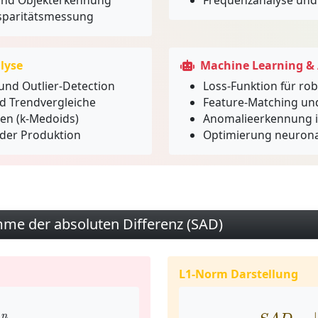
und Objekterkennung
Frequenzanalyse und 
isparitätsmessung
lyse
Machine Learning & 
und Outlier-Detection
Loss-Funktion für ro
d Trendvergleiche
Feature-Matching un
en (k-Medoids)
Anomalieerkennung 
 der Produktion
Optimierung neurona
mme der absoluten Differenz (SAD)
L1-Norm Darstellung
=
1
n
|
x
i
−
y
i
|
S
A
D
=
‖
n