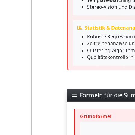
Template-Matching 
Stereo-Vision und D
Statistik & Datenana
Robuste Regression 
Zeitreihenanalyse un
Clustering-Algorithm
Qualitätskontrolle in
Formeln für die Su
Grundformel
S
A
D
=
∑
i