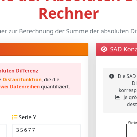
Rechner
ner zur Berechnung der Summe der absoluten Dif
SAD Konz
luten Differenz
Die SAD 
e
Distanzfunktion
, die die
Di
wei Datenreihen
quantifiziert.
korresp
Je grö
dest
Serie Y
Werte