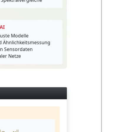
Spektralvergleiche
AI
buste Modelle
d Ähnlichkeitsmessung
in Sensordaten
ler Netze
x
−
y
‖
1