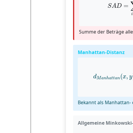
=
S
A
D
i
Summe der Beträge alle
Manhattan-Distanz
d
M
a
n
h
a
t
t
a
n
(
(
,
d
x
y
M
a
n
h
a
t
t
a
n
Bekannt als Manhattan- 
Allgemeine Minkowski-