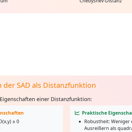
aum
Chebyshev-Distanz
 der SAD als Distanzfunktion
 Eigenschaften einer Distanzfunktion:
nschaften
Praktische Eigenscha
(x,y) ≥ 0
Robustheit:
Weniger 
0
Ausreißern als quadr