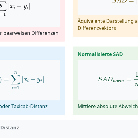
=
S
A
D
∑
|
−
|
x
y
i
i
=
1
Äquivalente Darstellung 
Differenzvektors
r paarweisen Differenzen
Normalisierte SAD
x
,
y
)
=
∑
i
=
1
n
|
x
i
−
y
i
|
S
A
D
n
o
r
m
=
1
n
∑
)
=
|
−
|
=
x
y
S
A
D
i
i
n
o
r
m
=
1
i
oder Taxicab-Distanz
Mittlere absolute Abweic
Distanz