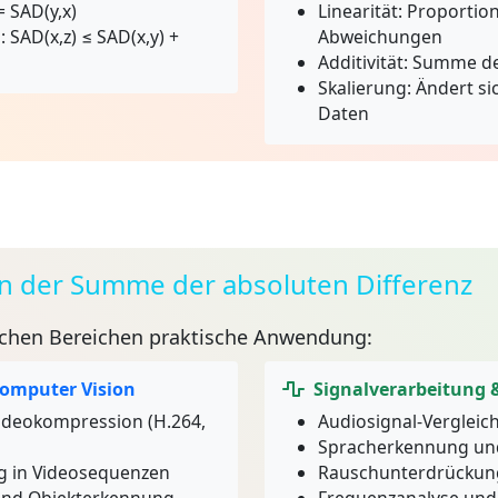
= SAD(y,x)
Linearität:
Proportion
:
SAD(x,z) ≤ SAD(x,y) +
Abweichungen
Additivität:
Summe der
Skalierung:
Ändert si
Daten
der Summe der absoluten Differenz
eichen Bereichen praktische Anwendung:
Computer Vision
Signalverarbeitung 
Videokompression (H.264,
Audiosignal-Vergleic
Spracherkennung und
 in Videosequenzen
Rauschunterdrückung