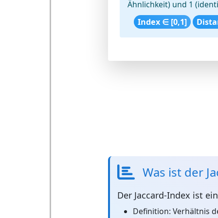
Ähnlichkeit) und 1 (iden
Index ∈ [0,1]
Dista
Was ist der J
Der
Jaccard-Index
ist ei
Definition:
Verhältnis d