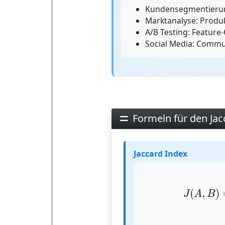
Kundensegmentierun
Marktanalyse: Produk
A/B Testing: Feature
Social Media: Commu
Formeln für den Jac
Jaccard Index
J
(
A
,
B
)
=
|
(
,
)
J
A
B