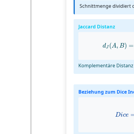
Schnittmenge dividiert
Jaccard Distanz
d
J
(
A
,
B
)
(
,
)
=
d
A
B
J
Komplementäre Distanz
Beziehung zum Dice In
D
i
c
e
D
i
c
e