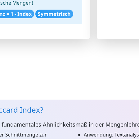
tische Mengen)
nz = 1 - Index
Symmetrisch
accard Index?
n fundamentales Ähnlichkeitsmaß in der Mengenlehre
er Schnittmenge zur
Anwendung:
Textanaly