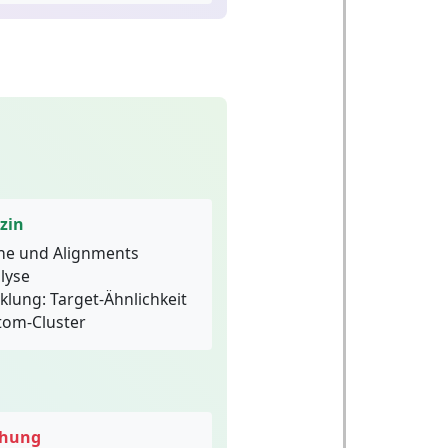
zin
he und Alignments
lyse
lung: Target-Ähnlichkeit
tom-Cluster
chung