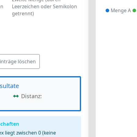
on
Leerzeichen oder Semikolon
●
Menge A
●
getrennt)
inträge löschen
sultate
Distanz:
schaften
x liegt zwischen 0 (keine