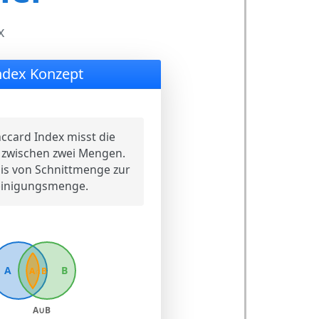
x
ndex Konzept
ccard Index misst die
t zwischen zwei Mengen.
is von Schnittmenge zur
einigungsmenge.
A
B
A∩B
A∪B