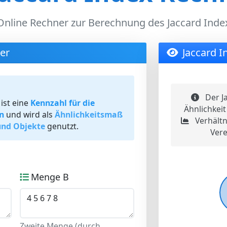
Online Rechner zur Berechnung des Jaccard Inde
er
Jaccard I
Der Ja
ist eine
Kennzahl für die
Ähnlichkei
n
und wird als
Ähnlichkeitsmaß
Verhältn
und Objekte
genutzt.
Ver
Menge B
Zweite Menge (durch