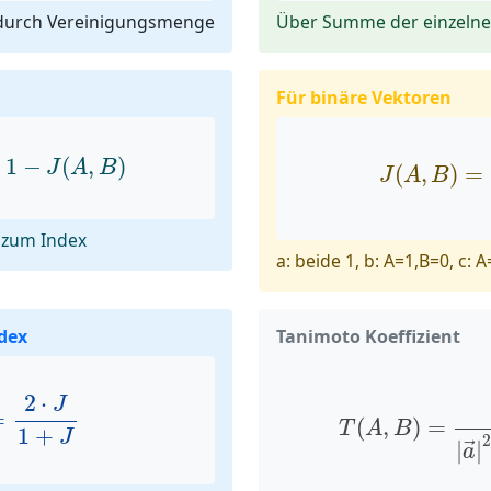
 durch Vereinigungsmenge
Über Summe der einzeln
Für binäre Vektoren
=
1
−
J
(
A
,
B
)
J
(
A
,
B
)
=
1
−
(
,
)
J
A
B
(
,
)
=
J
A
B
 zum Index
a: beide 1, b: A=1,B=0, c: 
dex
Tanimoto Koeffizient
=
2
⋅
J
1
+
J
T
(
A
,
B
)
=
a
→
⋅
b
2
⋅
J
=
(
,
)
=
T
A
B
1
+
J
|
|
→
a