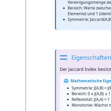
Vereinigungsmenge zw
Bereich:
Werte zwische
Elemente) und 1 (iden
Symmetrie:
Jaccard(A,B)
Eigenschaften
Der
Jaccard Index
besitz
Mathematische Eige
Symmetrie:
J(A,B) = J(
Bereich:
0 ≤ J(A,B) ≤ 1
Reflexivität:
J(A,A) = 1
Monotonie:
Wächst m