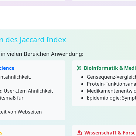
des Jaccard Index
 in vielen Bereichen Anwendung:
cience
Bioinformatik & Medi
tähnlichkeit,
Gensequenz-Vergleic
Protein-Funktionsana
 User-Item Ähnlichkeit
Medikamentenentwick
eitsmaß für
Epidemiologie: Symp
keit von Webseiten
s
Wissenschaft & Fors