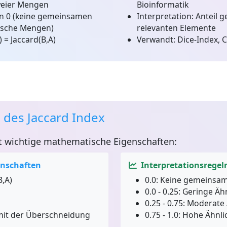
eier Mengen
Bioinformatik
n 0 (keine gemeinsamen
Interpretation:
Anteil g
tische Mengen)
relevanten Elemente
 = Jaccard(B,A)
Verwandt:
Dice-Index, C
 des Jaccard Index
t wichtige mathematische Eigenschaften:
nschaften
Interpretationsregel
B,A)
0.0:
Keine gemeinsam
0.0 - 0.25:
Geringe Ähn
0.25 - 0.75:
Moderate Ä
it der Überschneidung
0.75 - 1.0:
Hohe Ähnlic