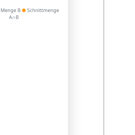
Menge B
●
Schnittmenge
A∩B