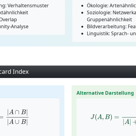
g: Verhaltensmuster
Ökologie: Artenähnli
tähnlichkeit
Soziologie: Netzwerka
-Overlap
Gruppenähnlichkeit
nity-Analyse
Bildverarbeitung: Fe
Linguistik: Sprach- u
card Index
Alternative Darstellung
A
∩
B
|
|
A
∪
B
|
J
(
A
,
B
)
=
|
A
∩
B
|
|
|
∩
|
A
B
=
(
,
)
=
J
A
B
|
∪
|
|
|
A
B
A