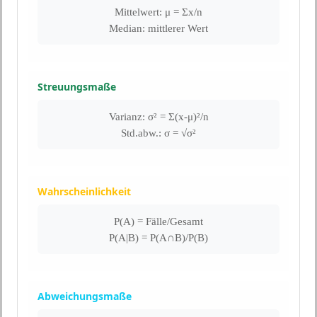
Mittelwert: μ = Σx/n
Median: mittlerer Wert
Streuungsmaße
Varianz: σ² = Σ(x-μ)²/n
Std.abw.: σ = √σ²
Wahrscheinlichkeit
P(A) = Fälle/Gesamt
P(A|B) = P(A∩B)/P(B)
Abweichungsmaße