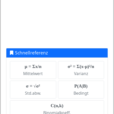
Schnellreferenz
μ = Σx/n
σ² = Σ(x-μ)²/n
Mittelwert
Varianz
σ = √σ²
P(A|B)
Std.abw.
Bedingt
C(n,k)
Binomialkoeff.