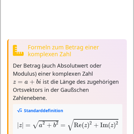
Formeln zum Betrag einer
komplexen Zahl
Der
Betrag
(auch
Absolutwert
oder
Modulus
) einer komplexen Zahl
z
=
a
+
b
i
=
+
ist die Länge des zugehörigen
z
a
b
i
Ortsvektors in der Gaußschen
Zahlenebene.
Standarddefinition
|
z
|
=
a
2
+
b
2
=
Re
(
z
)
2
+
Im
(
z
)
2
√
2
2
2
2
√
|
|
=
+
=
Re
(
)
+
Im
(
)
z
a
b
z
z