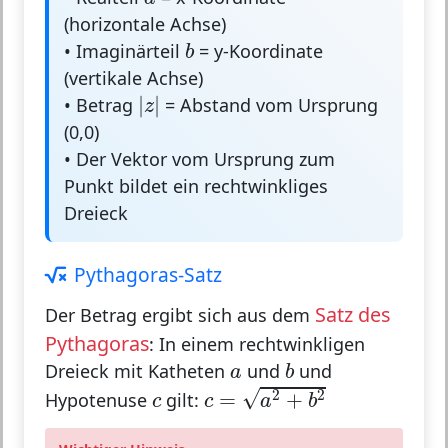
(horizontale Achse)
b
• Imaginärteil
= y-Koordinate
b
(vertikale Achse)
|
z
|
|
|
• Betrag
= Abstand vom Ursprung
z
(0,0)
• Der Vektor vom Ursprung zum
Punkt bildet ein rechtwinkliges
Dreieck
Pythagoras-Satz
Satz des
Der Betrag ergibt sich aus dem
Pythagoras
: In einem rechtwinkligen
b
a
Dreieck mit Katheten
und
und
a
b
c
=
a
2
+
b
2
c
√
2
2
=
+
Hypotenuse
gilt:
c
c
a
b