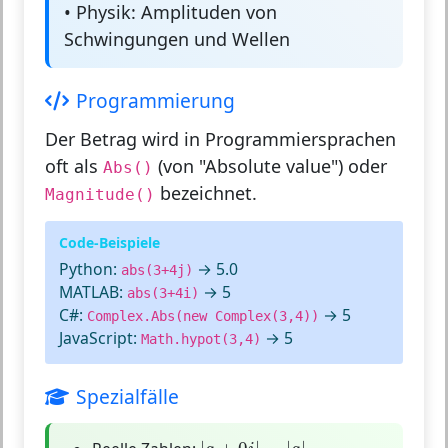
•
Physik:
Amplituden von
Schwingungen und Wellen
Programmierung
Der Betrag wird in Programmiersprachen
oft als
(von "Absolute value") oder
Abs()
bezeichnet.
Magnitude()
Code-Beispiele
Python:
→ 5.0
abs(3+4j)
MATLAB:
→ 5
abs(3+4i)
C#:
→ 5
Complex.Abs(new Complex(3,4))
JavaScript:
→ 5
Math.hypot(3,4)
Spezialfälle
|
a
+
0
i
|
=
|
a
|