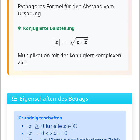
Pythagoras-Formel für den Abstand vom
Ursprung
Konjugierte Darstellung
|
z
|
=
z
⋅
z
¯
√
¯
¯
|
|
=
⋅
z
z
z
Multiplikation mit der konjugiert komplexen
Zahl
Eigenschaften des Betrags
Grundeigenschaften
|
z
|
≥
0
z
∈
C
C
|
|
≥
0
für alle
∈
z
z
|
z
|
=
0
⇔
z
=
0
|
|
=
0
⇔
=
0
z
z
|
z
|
=
|
z
¯
|
¯
¯