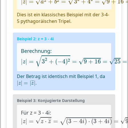
√
√
√
2
2
|
|
=
+
=
3
+
4
=
9
+
16
z
a
b
Dies ist ein klassisches Beispiel mit der 3-4-
5 pythagoräischen Tripel.
Beispiel 2: z = 3 - 4i
Berechnung:
|
z
|
=
3
2
+
(
−
4
)
2
=
9
+
16
=
25
=
5
√
2
√
√
2
|
|
=
3
+
(
−
4
)
=
9
+
16
=
25
=
z
Der Betrag ist identisch mit Beispiel 1, da
|
z
|
=
|
z
¯
|
¯
¯
|
|
=
|
|
.
z
z
Beispiel 3: Konjugierte Darstellung
Für z = 3 - 4i:
|
z
|
=
z
⋅
z
¯
=
(
3
−
4
i
)
⋅
(
3
+
4
i
)
=
9
−
16
i
2
=
9
+
16
=
√
√
¯
¯
|
|
=
⋅
=
(
3
−
4
)
⋅
(
3
+
4
)
=
√
z
z
z
i
i