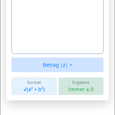
Betrag |z| =
Formel
Ergebnis
√(a² + b²)
Immer ≥ 0