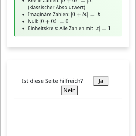
Reelle Zahlen:
|
+
0
|
=
|
|
a
i
a
(klassischer Absolutwert)
|
0
+
b
i
|
=
|
b
|
Imaginäre Zahlen:
|
0
+
|
=
|
|
b
i
b
|
0
+
0
i
|
=
0
Null:
|
0
+
0
|
=
0
i
|
z
|
=
1
Einheitskreis:
Alle Zahlen mit
|
|
=
1
z
Ist diese Seite hilfreich?
Ja
Nein