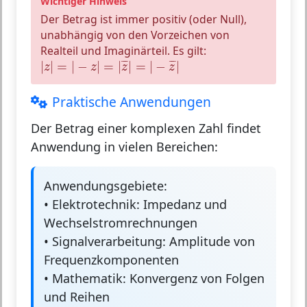
Wichtiger Hinweis
Der Betrag ist
immer positiv
(oder Null),
unabhängig von den Vorzeichen von
Realteil und Imaginärteil. Es gilt:
|
z
|
=
|
−
z
|
=
|
z
¯
|
=
|
−
z
¯
|
¯
¯
¯
¯
|
|
=
|
−
|
=
|
|
=
|
−
|
z
z
z
z
Praktische Anwendungen
Der Betrag einer komplexen Zahl findet
Anwendung in vielen Bereichen:
Anwendungsgebiete:
•
Elektrotechnik:
Impedanz und
Wechselstromrechnungen
•
Signalverarbeitung:
Amplitude von
Frequenzkomponenten
•
Mathematik:
Konvergenz von Folgen
und Reihen