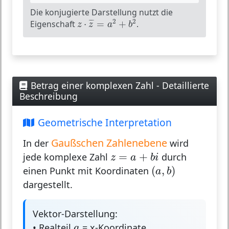
Die konjugierte Darstellung nutzt die
z
⋅
z
¯
=
a
2
+
b
2
2
2
¯
¯
Eigenschaft
⋅
=
+
.
z
z
a
b
Betrag einer komplexen Zahl - Detaillierte
Beschreibung
Geometrische Interpretation
Gaußschen Zahlenebene
In der
wird
z
=
a
+
b
i
=
+
jede komplexe Zahl
durch
z
a
b
i
(
a
,
b
)
(
,
)
einen Punkt mit Koordinaten
a
b
dargestellt.
Vektor-Darstellung:
a
• Realteil
= x-Koordinate
a