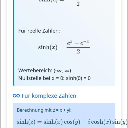
2
Für reelle Zahlen:
sinh
(
x
)
=
e
x
−
e
−
x
2
−
−
x
x
e
e
sinh
(
)
=
x
2
Wertebereich: (-∞, ∞)
Nullstelle bei x = 0: sinh(0) = 0
Für komplexe Zahlen
Berechnung mit z = x + yi:
sinh
(
z
)
=
sinh
(
x
)
cos
(
y
)
+
i
cosh
(
x
)
sin
(
y
)
sinh
(
)
=
sinh
(
)
cos
(
)
+
cosh
(
)
sin
(
)
z
x
y
i
x
y