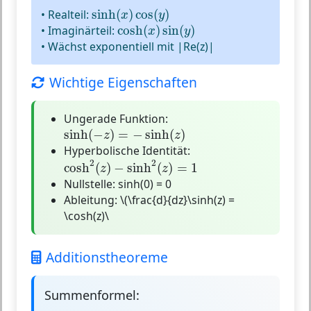
sinh
(
x
)
cos
(
y
)
• Realteil:
sinh
(
)
cos
(
)
x
y
cosh
(
x
)
sin
(
y
)
• Imaginärteil:
cosh
(
)
sin
(
)
x
y
• Wächst exponentiell mit |Re(z)|
Wichtige Eigenschaften
Ungerade Funktion:
sinh
(
−
z
)
=
−
sinh
(
z
)
sinh
(
−
)
=
−
sinh
(
)
z
z
Hyperbolische Identität:
cosh
2
(
z
)
−
sinh
2
(
z
)
=
1
2
2
cosh
(
)
−
sinh
(
)
=
1
z
z
Nullstelle:
sinh(0) = 0
Ableitung:
\(\frac{d}{dz}\sinh(z) =
\cosh(z)\
Additionstheoreme
Summenformel: