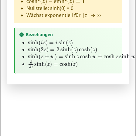
cosh
(
)
−
sinh
(
)
=
1
z
z
Nullstelle: sinh(0) = 0
Wächst exponentiell für |z| → ∞
Beziehungen
sinh
(
i
z
)
=
i
sin
(
z
)
sinh
(
)
=
sin
(
)
i
z
i
z
sinh
(
2
z
)
=
2
sinh
(
z
)
cosh
(
z
)
sinh
(
2
)
=
2
sinh
(
)
cosh
(
)
z
z
z
sinh
(
z
±
w
)
=
sinh
z
cosh
w
±
cosh
z
sinh
w
sinh
(
±
)
=
sinh
cosh
±
cosh
sinh
z
w
z
w
z
w
d
d
z
sinh
(
z
)
=
cosh
(
z
)
d
sinh
(
)
=
cosh
(
)
z
z
d
z