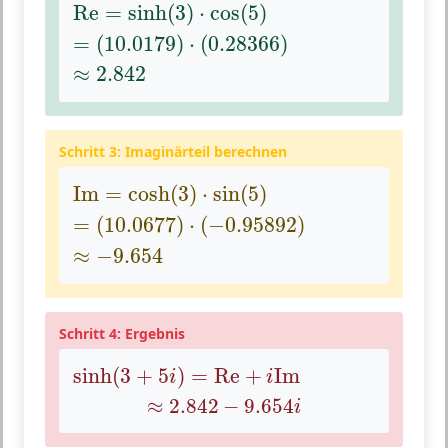
Re
=
sinh
(
3
)
⋅
cos
(
5
)
Re
=
sinh
(
3
)
⋅
cos
(
5
)
=
(
10.0179
)
⋅
(
0.28366
)
=
(
10.0179
)
⋅
(
0.28366
)
≈
2.842
≈
2.842
Schritt 3: Imaginärteil berechnen
Im
=
cosh
(
3
)
⋅
sin
(
5
)
Im
=
cosh
(
3
)
⋅
sin
(
5
)
=
(
10.0677
)
⋅
(
−
0.95892
)
=
(
10.0677
)
⋅
(
−
0.95892
)
≈
−
9.654
≈
−
9.654
Schritt 4: Ergebnis
sinh
(
3
+
5
i
)
=
Re
+
i
Im
sinh
(
3
+
5
)
=
Re
+
Im
i
i
≈
2.842
−
9.654
i
≈
2.842
−
9.654
i