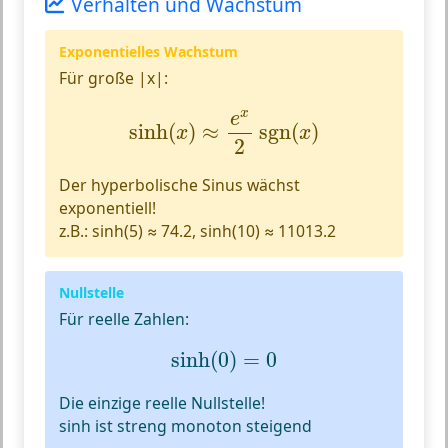
Verhalten und Wachstum
Exponentielles Wachstum
Für große |x|:
sinh
(
x
)
≈
e
x
2
sgn
(
x
)
x
e
sinh
(
)
≈
 sgn
(
)
x
x
2
Der hyperbolische Sinus wächst
exponentiell!
z.B.: sinh(5) ≈ 74.2, sinh(10) ≈ 11013.2
Nullstelle
Für reelle Zahlen:
sinh
(
0
)
=
0
sinh
(
0
)
=
0
Die einzige reelle Nullstelle!
sinh ist streng monoton steigend