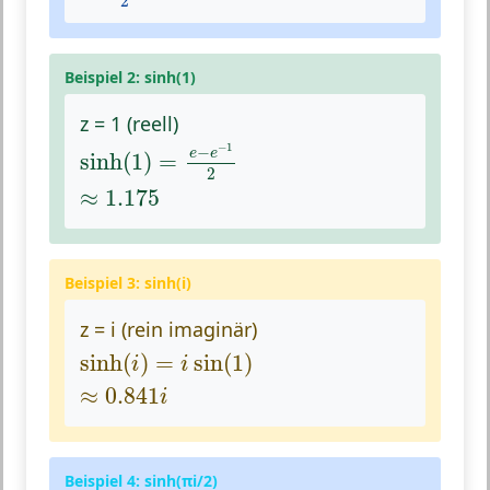
2
Beispiel 2: sinh(1)
z = 1 (reell)
sinh
(
1
)
=
e
−
e
−
1
2
−
1
−
e
e
sinh
(
1
)
=
2
≈
1.175
≈
1.175
Beispiel 3: sinh(i)
z = i (rein imaginär)
sinh
(
i
)
=
i
sin
(
1
)
sinh
(
)
=
sin
(
1
)
i
i
≈
0.841
i
≈
0.841
i
Beispiel 4: sinh(πi/2)