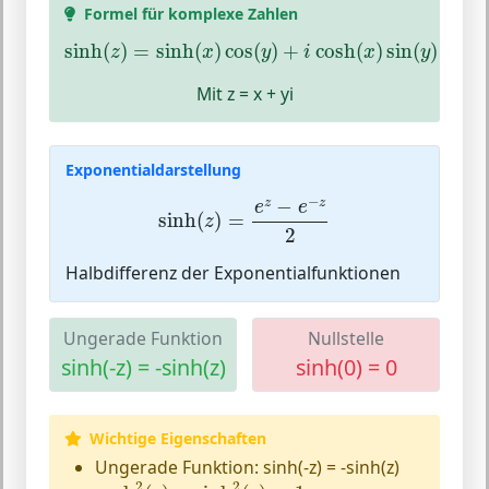
Formel für komplexe Zahlen
sinh
(
z
)
=
sinh
(
x
)
cos
(
y
)
+
i
cosh
(
x
)
sin
(
y
)
sinh
(
)
=
sinh
(
)
cos
(
)
+
cosh
(
)
sin
(
)
z
x
y
i
x
y
Mit z = x + yi
Exponentialdarstellung
sinh
(
z
)
=
e
z
−
e
−
z
2
−
−
z
z
e
e
sinh
(
)
=
z
2
Halbdifferenz der Exponentialfunktionen
Ungerade Funktion
Nullstelle
sinh(-z) = -sinh(z)
sinh(0) = 0
Wichtige Eigenschaften
Ungerade Funktion: sinh(-z) = -sinh(z)
cosh
2
(
z
)
−
sinh
2
(
z
)
=
1
2
2