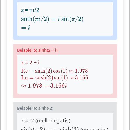
z = πi/2
sinh
(
π
i
/
2
)
=
i
sin
(
π
/
2
)
sinh
(
/
2
)
=
sin
(
/
2
)
π
i
i
π
=
i
=
i
Beispiel 5: sinh(2 + i)
z = 2 + i
Re
=
sinh
(
2
)
cos
(
1
)
≈
1.978
Re
=
sinh
(
2
)
cos
(
1
)
≈
1.978
Im
=
cosh
(
2
)
sin
(
1
)
≈
3.166
Im
=
cosh
(
2
)
sin
(
1
)
≈
3.166
≈
1.978
+
3.166
i
≈
1.978
+
3.166
i
Beispiel 6: sinh(-2)
z = -2 (reell, negativ)
sinh
(
−
2
)
=
−
sinh
(
2
)
sinh
(
−
2
)
=
−
sinh
(
2
)
(ungerade!)