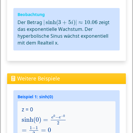
Beobachtung
|
sinh
(
3
+
5
i
)
|
≈
10.06
Der Betrag
|
sinh
(
3
+
5
)
|
≈
10.06
zeigt
i
das exponentielle Wachstum. Der
hyperbolische Sinus wächst exponentiell
mit dem Realteil x.
Weitere Beispiele
Beispiel 1: sinh(0)
z = 0
sinh
(
0
)
=
e
0
−
e
−
0
2
0
−
0
−
e
e
sinh
(
0
)
=
2
=
1
−
1
2
=
0
1
−
1
=
=
0