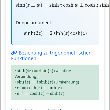
sinh
(
z
±
w
)
=
sinh
z
cosh
w
±
cosh
z
sinh
w
sinh
(
±
)
=
sinh
cosh
±
cosh
sinh
z
w
z
w
z
Doppelargument:
sinh
(
2
z
)
=
2
sinh
(
z
)
cosh
(
z
)
sinh
(
2
)
=
2
sinh
(
)
cosh
(
)
z
z
z
Beziehung zu trigonometrischen
Funktionen
sinh
(
i
z
)
=
i
sin
(
z
)
•
sinh
(
)
=
sin
(
)
(wichtige
i
z
i
z
Verbindung!)
sin
(
i
z
)
=
i
sinh
(
z
)
•
sin
(
)
=
sinh
(
)
(Umkehrung)
i
z
i
z
e
z
=
cosh
(
z
)
+
sinh
(
z
)
•
=
cosh
(
)
+
sinh
(
)
z
e
z
z
e
−
z
=
cosh
(
z
)
−
sinh
(
z
)
−
•
=
cosh
(
)
−
sinh
(
)
z
e
z
z