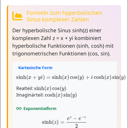
Formeln zum hyperbolischen
Sinus komplexer Zahlen
Der
hyperbolische Sinus
sinh(z) einer
komplexen Zahl z = x + yi kombiniert
hyperbolische Funktionen (sinh, cosh) mit
trigonometrischen Funktionen (cos, sin).
Kartesische Form
sinh
(
x
+
y
i
)
=
sinh
(
x
)
cos
(
y
)
+
i
cosh
(
x
)
sin
(
y
)
sinh
(
+
)
=
sinh
(
)
cos
(
)
+
cosh
(
)
sin
(
)
x
y
i
x
y
i
x
y
sinh
(
x
)
cos
(
y
)
Realteil:
sinh
(
)
cos
(
)
x
y
cosh
(
x
)
sin
(
y
)
Imaginärteil:
cosh
(
)
sin
(
)
x
y
Exponentialform
sinh
(
z
)
=
e
z
−
e
−
z
2
−
−
z
z
e
e
sinh
(
)
=
z
2