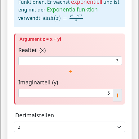
exponentiell
Funktionen. Er wächst
und ist
Exponentialfunktion
eng mit der
sinh
(
z
)
=
e
z
−
e
−
z
2
−
−
z
z
e
e
verwandt:
sinh
(
)
=
z
2
Argument z = x + yi
Realteil (x)
+
Imaginärteil (y)
i
Dezimalstellen