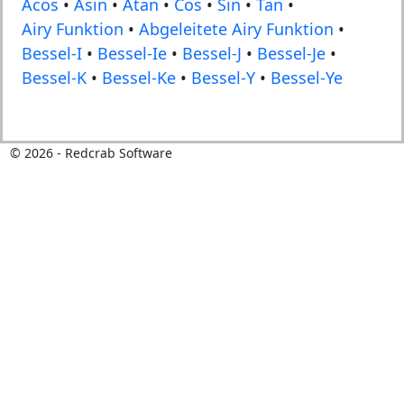
Acos
•
Asin
•
Atan
•
Cos
•
Sin
•
Tan
•
Airy Funktion
•
Abgeleitete Airy Funktion
•
Bessel-I
•
Bessel-Ie
•
Bessel-J
•
Bessel-Je
•
Bessel-K
•
Bessel-Ke
•
Bessel-Y
•
Bessel-Ye
©
2026
- Redcrab Software