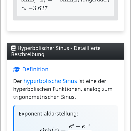
≈
−
3.627
≈
−
3.627
Hyperbolischer Sinus - Detaillierte
Beschreibung
Definition
hyperbolische Sinus
Der
ist eine der
hyperbolischen Funktionen, analog zum
trigonometrischen Sinus.
Exponentialdarstellung:
sinh
(
z
)
=
e
z
−
e
−
z
2
−
−
z
z
e
e
sinh
(
)
=
z