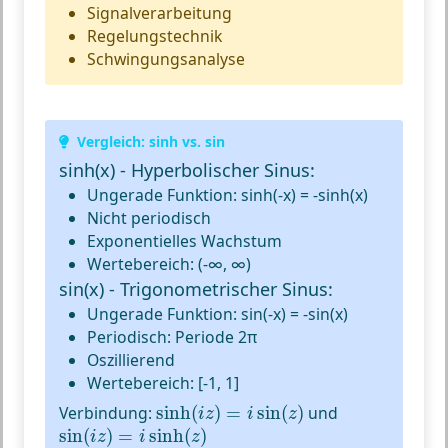
Signalverarbeitung
Regelungstechnik
Schwingungsanalyse
Vergleich: sinh vs. sin
sinh(x) - Hyperbolischer Sinus:
Ungerade Funktion: sinh(-x) = -sinh(x)
Nicht periodisch
Exponentielles Wachstum
Wertebereich: (-∞, ∞)
sin(x) - Trigonometrischer Sinus:
Ungerade Funktion: sin(-x) = -sin(x)
Periodisch: Periode 2π
Oszillierend
Wertebereich: [-1, 1]
sinh
(
i
z
)
=
i
sin
(
z
)
Verbindung:
sinh
(
)
=
sin
(
)
und
i
z
i
z
sin
(
i
z
)
=
i
sinh
(
z
)
sin
(
)
=
sinh
(
)
i
z
i
z